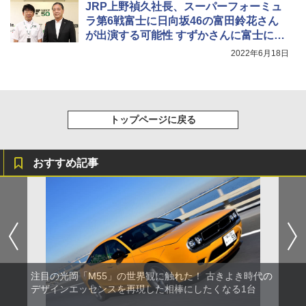
JRP上野禎久社長、スーパーフォーミュ
ラ第6戦富士に日向坂46の富田鈴花さん
が出演する可能性 すずかさんに富士に来
てもらえるよう交渉中
2022年6月18日
トップページに戻る
おすすめ記事
注目の光岡「M55」の世界観に触れた！ 古きよき時代の
デザインエッセンスを再現した相棒にしたくなる1台