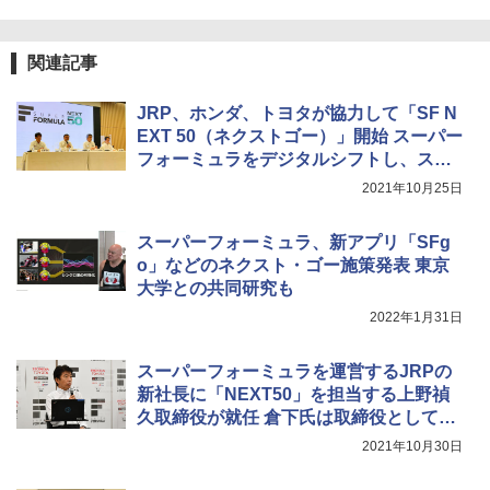
関連記事
JRP、ホンダ、トヨタが協力して「SF N
EXT 50（ネクストゴー）」開始 スーパー
フォーミュラをデジタルシフトし、スマ
ホのライブ観戦やオンボード映像・車両
2021年10月25日
情報が視聴可能に
スーパーフォーミュラ、新アプリ「SFg
o」などのネクスト・ゴー施策発表 東京
大学との共同研究も
2022年1月31日
スーパーフォーミュラを運営するJRPの
新社長に「NEXT50」を担当する上野禎
久取締役が就任 倉下氏は取締役として支
えるポジションに
2021年10月30日