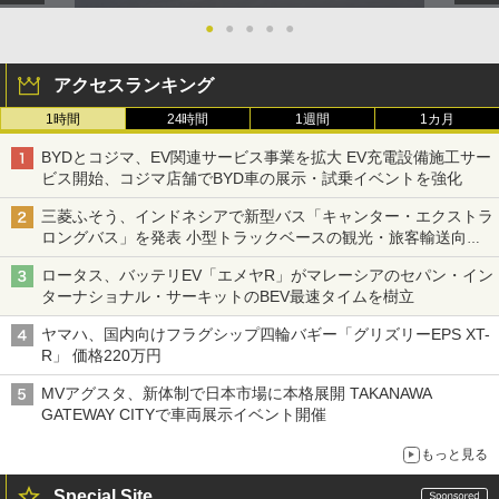
●
●
●
●
●
アクセスランキング
1時間
24時間
1週間
1カ月
BYDとコジマ、EV関連サービス事業を拡大 EV充電設備施工サー
ビス開始、コジマ店舗でBYD車の展示・試乗イベントを強化
三菱ふそう、インドネシアで新型バス「キャンター・エクストラ
ロングバス」を発表 小型トラックベースの観光・旅客輸送向け
バス
ロータス、バッテリEV「エメヤR」がマレーシアのセパン・イン
ターナショナル・サーキットのBEV最速タイムを樹立
ヤマハ、国内向けフラグシップ四輪バギー「グリズリーEPS XT-
R」 価格220万円
MVアグスタ、新体制で日本市場に本格展開 TAKANAWA
GATEWAY CITYで車両展示イベント開催
もっと見る
Special Site