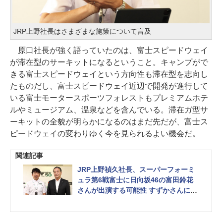
JRP上野社長はさまざまな施策について言及
原口社長が強く語っていたのは、富士スピードウェイ
が滞在型のサーキットになるということ。キャンプがで
きる富士スピードウェイという方向性も滞在型を志向し
たものだし、富士スピードウェイ近辺で開発が進行して
いる富士モータースポーツフォレストもプレミアムホテ
ルやミュージアム、温泉などを含んでいる。滞在ガ型サ
ーキットの全貌が明らかになるのはまだ先だが、富士ス
ピードウェイの変わりゆく今を見られるよい機会だ。
関連記事
JRP上野禎久社長、スーパーフォーミ
ュラ第6戦富士に日向坂46の富田鈴花
さんが出演する可能性 すずかさんに富
士に来てもらえるよう交渉中