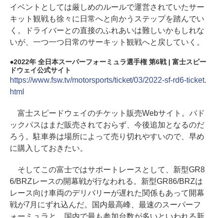
イベントとしては厳しめのルールで運営されていたサー
キット観戦も徐々に日常へと向かうステップを踏んでい
く。ドライバーとの直接のふれあいは難しいかもしれな
いが、一つ一つ日常のサーキット観戦へと戻していく。
2022年 全日本スーパーフォーミュラ選手権 第6戦 | 富士スピー
ドウェイ公式サイト
https://www.fsw.tv/motorsports/ticket/03/2022-sf-rd6-ticket.
html
富士スピードウェイのチケット販売Webサイト。パド
ックパスはまだ販売されておらず、今後追加となるのだ
ろう。駐車券は場所によって売り切れやすいので、早め
に購入しておきたい。
そしてこの富士ではサポートレースとして、新型GR8
6/BRZレースの開幕戦が行なわれる。新型GR86/BRZは
レース向け車両のデリバリーが遅れた関係もあって開幕
戦が7月にずれ込んだ。国内最高峰、最速のスーパーフ
ォーミュラと、国内で最も参加台数が多いといわれる新