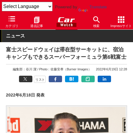
Powered by
Translate
Car Watch
モータースポーツ
スーパーフォーミュラ
カテゴリ
過去記事
検索
Impressサイト
ニュース
富士スピードウェイは滞在型サーキットに、宿泊
キャンプもできるスーパーフォーミュラ第6戦富士
編集部：谷川 潔
Photo：佐藤安孝（Burner Images）
2022年6月19日 12:28
リスト
2022年6月18日 発表