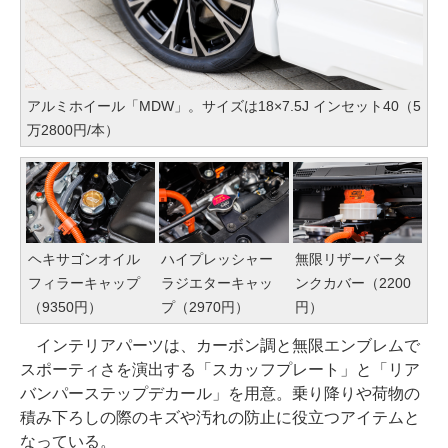
アルミホイール「MDW」。サイズは18×7.5J インセット40（5
万2800円/本）
ヘキサゴンオイル
ハイプレッシャー
無限リザーバータ
フィラーキャップ
ラジエターキャッ
ンクカバー（2200
（9350円）
プ（2970円）
円）
インテリアパーツは、カーボン調と無限エンブレムで
スポーティさを演出する「スカッフプレート」と「リア
バンパーステップデカール」を用意。乗り降りや荷物の
積み下ろしの際のキズや汚れの防止に役立つアイテムと
なっている。