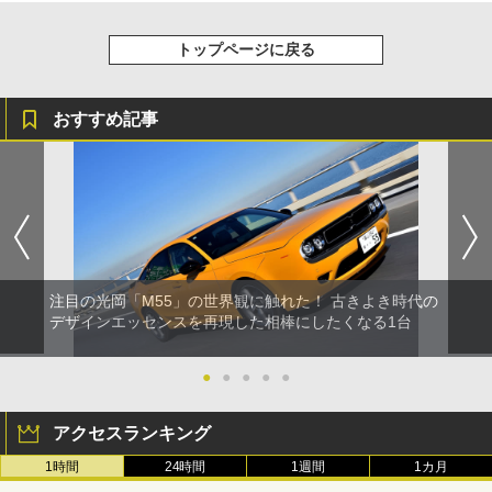
トップページに戻る
おすすめ記事
注目の光岡「M55」の世界観に触れた！ 古きよき時代の
デザインエッセンスを再現した相棒にしたくなる1台
●
●
●
●
●
アクセスランキング
1時間
24時間
1週間
1カ月