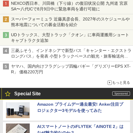
NEXCO西日本、川田橋（下り線）の復旧状況公開 九州道 宮原
SA〜八代ICで8月9日中に緊急車両を通行可能に
スーパーフォーミュラ 近藤真彦会長、2027年のスケジュールや
熊本地震についての募金活動を紹介
UDトラックス、大型トラック「クオン」に車両運搬用ショート
キャブトラクタ追加
三菱ふそう、インドネシアで新型バス「キャンター・エクストラ
ロングバス」を発表 小型トラックベースの観光・旅客輸送向け
バス
ヤマハ、国内向けフラグシップ四輪バギー「グリズリーEPS XT-
R」 価格220万円
もっと見る
Special Site
Amazon プライムデー過去最安! Anker注目プ
ロジェクター3モデルを使ってみた
AIスマートノートのiFLYTEK「AINOTE 2」は
なぜ魅力的なのか？