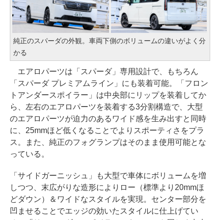
純正のスパーダの外観。車両下側のボリュームの違いがよく分
かる
エアロパーツは「スパーダ」専用設計で、もちろん
「スパーダ プレミアムライン」にも装着可能。「フロン
トアンダースポイラー」は中央部にリップを装着してか
ら、左右のエアロパーツを装着する3分割構造で、大型
のエアロパーツが迫力のあるワイド感を生み出すと同時
に、25mmほど低くなることでよりスポーティさをプラ
ス。また、純正のフォグランプはそのまま使用可能とな
っている。
「サイドガーニッシュ」も大型で車体にボリュームを増
しつつ、末広がりな造形によりロー（標準より20mmほ
どダウン）＆ワイドなスタイルを実現。センター部分を
凹ませることでエッジの効いたスタイルに仕上げてい