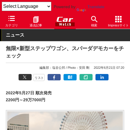
Powered by
Translate
Car Watch
自動車
ホンダ
ステップワゴン
カテゴリ
過去記事
検索
Impressサイト
ニュース
無限×新型ステップワゴン、スパーダデモカーをチ
ェック
編集部：塩谷公邦
Photo：安田 剛
2022年6月21日 07:20
リスト
2022年5月27日 順次発売
2200円～29万7000円