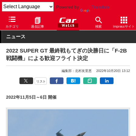
Powered by
Translate
Car Watch
モータースポーツ
SUPER GT
カテゴリ
過去記事
検索
Impressサイト
ニュース
2022 SUPER GT 最終戦もてぎの決勝日に「F-2B
戦闘機」による歓迎フライト決定
編集部：北村友里恵
2022年10月20日 13:12
リスト
2022年11月5日～6日 開催