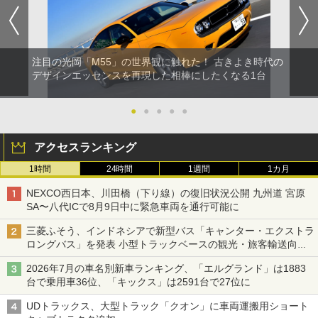
注目の光岡「M55」の世界観に触れた！ 古きよき時代の
デザインエッセンスを再現した相棒にしたくなる1台
●
●
●
●
●
アクセスランキング
1時間
24時間
1週間
1カ月
NEXCO西日本、川田橋（下り線）の復旧状況公開 九州道 宮原
SA〜八代ICで8月9日中に緊急車両を通行可能に
三菱ふそう、インドネシアで新型バス「キャンター・エクストラ
ロングバス」を発表 小型トラックベースの観光・旅客輸送向け
バス
2026年7月の車名別新車ランキング、「エルグランド」は1883
台で乗用車36位、「キックス」は2591台で27位に
UDトラックス、大型トラック「クオン」に車両運搬用ショート