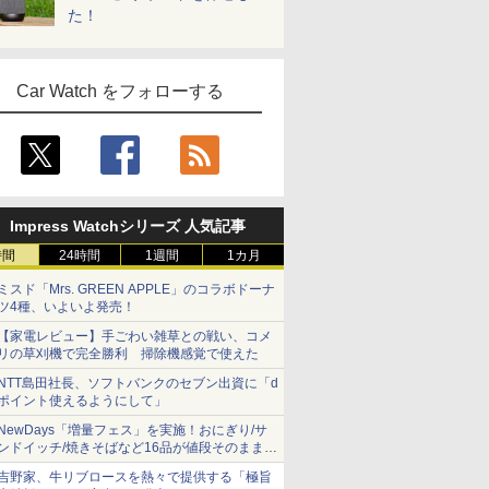
た！
Car Watch をフォローする
Impress Watchシリーズ 人気記事
時間
24時間
1週間
1カ月
ミスド「Mrs. GREEN APPLE」のコラボドーナ
ツ4種、いよいよ発売！
【家電レビュー】手ごわい雑草との戦い、コメ
リの草刈機で完全勝利 掃除機感覚で使えた
NTT島田社長、ソフトバンクのセブン出資に「d
ポイント使えるようにして」
NewDays「増量フェス」を実施！おにぎり/サ
ンドイッチ/焼きそばなど16品が値段そのままで
ボリュームアップ
吉野家、牛リブロースを熱々で提供する「極旨