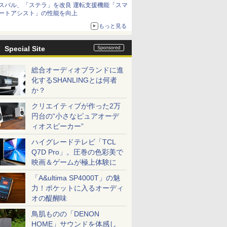
スバル、「ステラ」を改良 運転支援機能「スマ
ートアシスト」の性能を向上
もっと見る
Special Site
総合オーディオブランドに進
化するSHANLINGとは何者
か？
クリエイティブが作った2万
円台の“小さなピュアオーデ
ィオスピーカー”
ハイグレードテレビ「TCL
Q7D Pro」。圧巻の色彩美で
映画＆ゲームが極上体験に
「A&ultima SP4000T」の魅
力！ポケットに入るオーディ
オの醍醐味
鳥肌ものの「DENON
HOME」サウンドを体感し