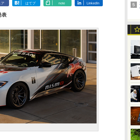
ェア
はてブ
note
LinkedIn
発表