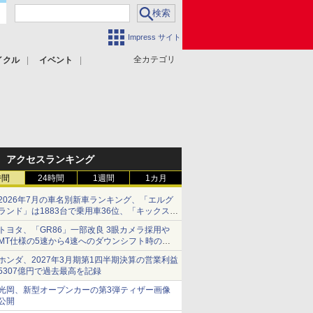
Impress サイト
全カテゴリ
イクル
イベント
アクセスランキング
時間
24時間
1週間
1カ月
2026年7月の車名別新車ランキング、「エルグ
ランド」は1883台で乗用車36位、「キックス」
は2591台で27位に
トヨタ、「GR86」一部改良 3眼カメラ採用や
MT仕様の5速から4速へのダウンシフト時の操
作性向上など
ホンダ、2027年3月期第1四半期決算の営業利益
5307億円で過去最高を記録
光岡、新型オープンカーの第3弾ティザー画像
公開