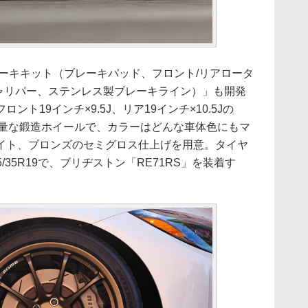
ーキキット（ブレーキパッド、フロント/リアロータ
キャリパー、ステンレス製ブレーキライン）」も開発
ト19インチ×9.5J、リア19インチ×10.5Jの
着。軽量な鍛造ホイールで、カラーはどんな車体色にもマ
イト、ブロンズのセミグロス仕上げを用意。タイヤ
85/35R19で、ブリヂストン「RE71RS」を装着す