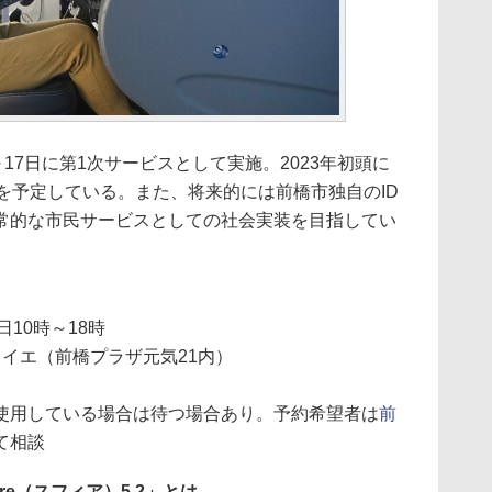
17日に第1次サービスとして実施。2023年初頭に
を予定している。また、将来的には前橋市独自のID
常的な市民サービスとしての社会実装を目指してい
日10時～18時
イエ（前橋プラザ元気21内）
使用している場合は待つ場合あり。予約希望者は
前
て相談
re（スフィア）5.2」とは