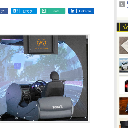
ェア
はてブ
note
LinkedIn