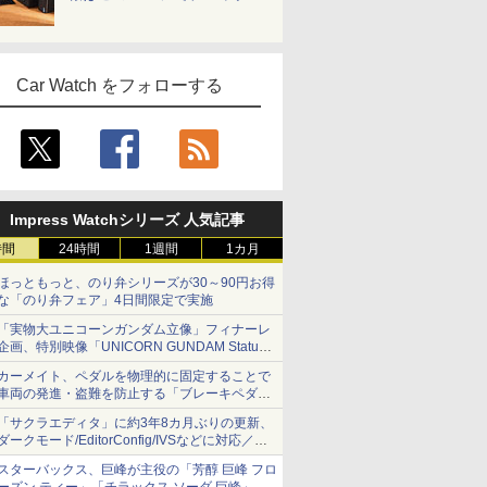
Car Watch をフォローする
Impress Watchシリーズ 人気記事
時間
24時間
1週間
1カ月
ほっともっと、のり弁シリーズが30～90円お得
な「のり弁フェア」4日間限定で実施
「実物大ユニコーンガンダム立像」フィナーレ
企画、特別映像「UNICORN GUNDAM Statue
― BEYOND POSSIBILITY ―」が8月22日から
カーメイト、ペダルを物理的に固定することで
10日間限定で上映
車両の発進・盗難を防止する「ブレーキペダル
ロック1」
「サクラエディタ」に約3年8カ月ぶりの更新、
ダークモード/EditorConfig/IVSなどに対応／複
数の脆弱性に対処したセキュリティアップデー
スターバックス、巨峰が主役の「芳醇 巨峰 フロ
ト