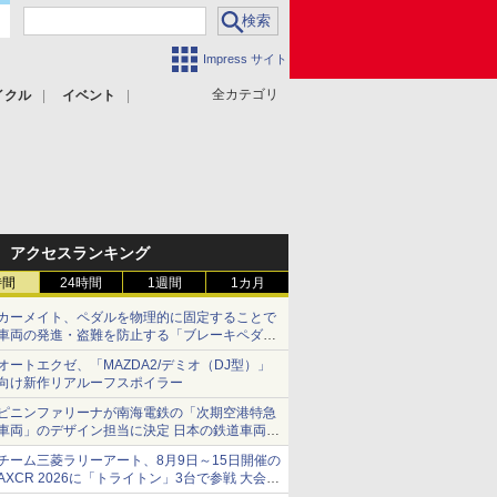
Impress サイト
全カテゴリ
イクル
イベント
アクセスランキング
時間
24時間
1週間
1カ月
カーメイト、ペダルを物理的に固定することで
車両の発進・盗難を防止する「ブレーキペダル
ロック1」
オートエクゼ、「MAZDA2/デミオ（DJ型）」
向け新作リアルーフスポイラー
ピニンファリーナが南海電鉄の「次期空港特急
車両」のデザイン担当に決定 日本の鉄道車両デ
ザインは初
チーム三菱ラリーアート、8月9日～15日開催の
AXCR 2026に「トライトン」3台で参戦 大会連
覇を目指す