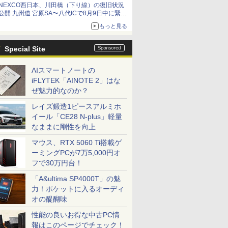
NEXCO西日本、川田橋（下り線）の復旧状況
公開 九州道 宮原SA〜八代ICで8月9日中に緊急
車両を通行可能に
もっと見る
Special Site
AIスマートノートの
iFLYTEK「AINOTE 2」はな
ぜ魅力的なのか？
レイズ鍛造1ピースアルミホ
イール「CE28 N-plus」軽量
なままに剛性を向上
マウス、RTX 5060 Ti搭載ゲ
ーミングPCが7万5,000円オ
フで30万円台！
「A&ultima SP4000T」の魅
力！ポケットに入るオーディ
オの醍醐味
性能の良いお得な中古PC情
報はこのページでチェック！