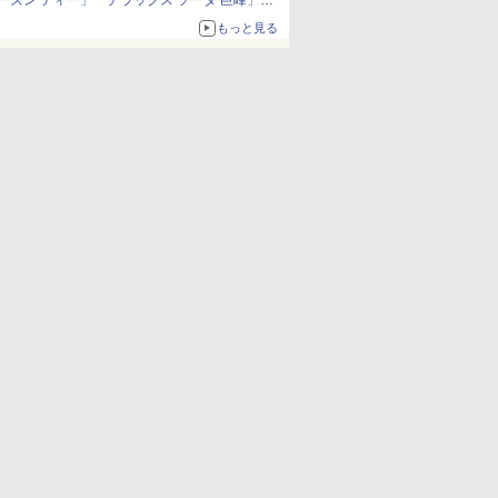
ーズン ティー」「チラックス ソーダ 巨峰」発
売
もっと見る