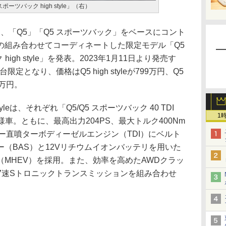
 スポーツバック high style」（右）
日、「Q5」「Q5 スポーツバック」をベースにコント
の組み合わせてコーディネートした限定モデル「Q5
ク high style」を発表。2023年1月11日より発売す
定となり、価格はQ5 high styleが799万円、Q5
7万円。
tyleは、それぞれ「Q5/Q5 スポーツバック 40 TDI
1
仕様車。ともに、最高出力204PS、最大トルク400Nm
ター直噴ターボディーゼルエンジン（TDI）にベルト
（BAS）と12Vリチウムイオンバッテリを用いた
MHEV）を採用。また、効率を高めたAWDクラッ
ムと7速Sトロニックトランスミッションを組み合わせ