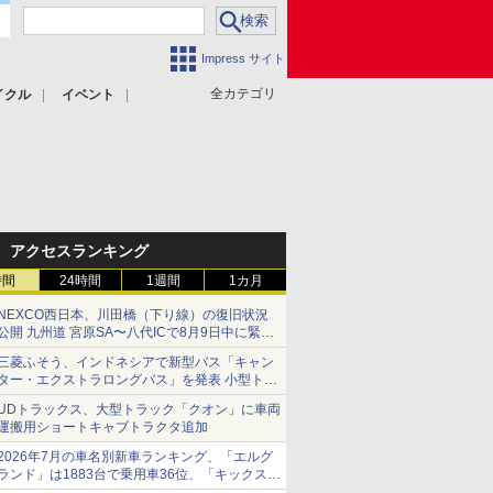
Impress サイト
全カテゴリ
イクル
イベント
アクセスランキング
時間
24時間
1週間
1カ月
NEXCO西日本、川田橋（下り線）の復旧状況
公開 九州道 宮原SA〜八代ICで8月9日中に緊急
車両を通行可能に
三菱ふそう、インドネシアで新型バス「キャン
ター・エクストラロングバス」を発表 小型トラ
ックベースの観光・旅客輸送向けバス
UDトラックス、大型トラック「クオン」に車両
運搬用ショートキャブトラクタ追加
2026年7月の車名別新車ランキング、「エルグ
ランド」は1883台で乗用車36位、「キックス」
は2591台で27位に