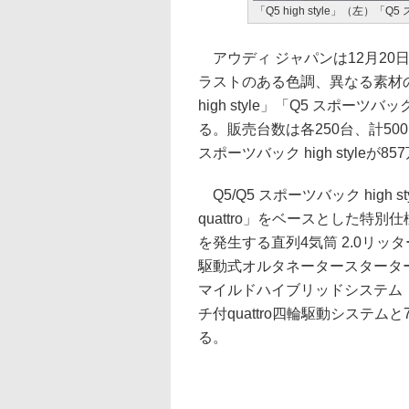
「Q5 high style」（左）「Q5
アウディ ジャパンは12月20
ラストのある色調、異なる素材
high style」「Q5 スポーツバッ
る。販売台数は各250台、計500台限
スポーツバック high styleが85
Q5/Q5 スポーツバック high s
quattro」をベースとした特別
を発生する直列4気筒 2.0リッ
駆動式オルタネータースターター
マイルドハイブリッドシステム（
チ付quattro四輪駆動システ
る。