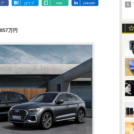
ェア
はてブ
note
LinkedIn
：857万円