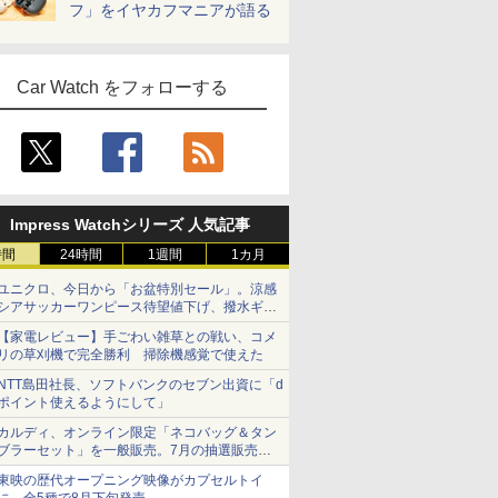
フ」をイヤカフマニアが語る
Car Watch をフォローする
Impress Watchシリーズ 人気記事
時間
24時間
1週間
1カ月
ユニクロ、今日から「お盆特別セール」。涼感
シアサッカーワンピース待望値下げ、撥水ギア
ショーツは1990円に
【家電レビュー】手ごわい雑草との戦い、コメ
リの草刈機で完全勝利 掃除機感覚で使えた
NTT島田社長、ソフトバンクのセブン出資に「d
ポイント使えるようにして」
カルディ、オンライン限定「ネコバッグ＆タン
ブラーセット」を一般販売。7月の抽選販売の
当選無効分
東映の歴代オープニング映像がカプセルトイ