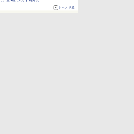
に。全5種で8月下旬発売
もっと見る