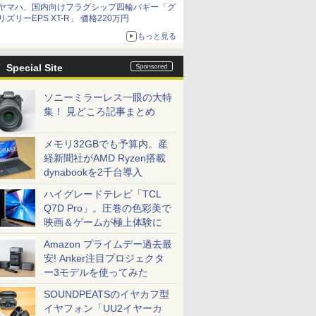
ヤマハ、国内向けフラグシップ四輪バギー「グ
リズリーEPS XT-R」 価格220万円
もっと見る
Special Site
ソニーミラーレス一眼の大特
集！ 見どころ記事まとめ
メモリ32GBでも予算内。産
経新聞社がAMD Ryzen搭載
dynabookを2千台導入
ハイグレードテレビ「TCL
Q7D Pro」。圧巻の色彩美で
映画＆ゲームが極上体験に
Amazon プライムデー過去最
安! Anker注目プロジェクタ
ー3モデルを使ってみた
SOUNDPEATSのイヤカフ型
イヤフォン「UU2イヤーカ