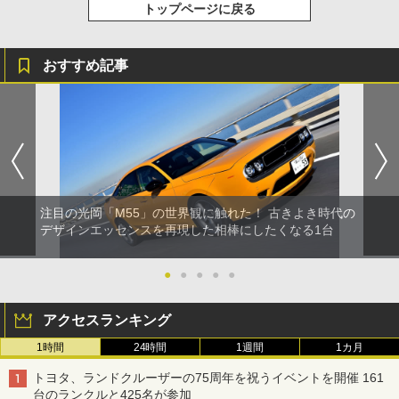
トップページに戻る
おすすめ記事
注目の光岡「M55」の世界観に触れた！ 古きよき時代の
デザインエッセンスを再現した相棒にしたくなる1台
●
●
●
●
●
アクセスランキング
1時間
24時間
1週間
1カ月
トヨタ、ランドクルーザーの75周年を祝うイベントを開催 161
台のランクルと425名が参加