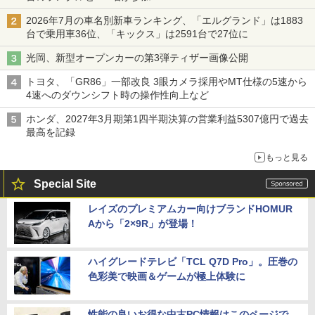
2026年7月の車名別新車ランキング、「エルグランド」は1883
台で乗用車36位、「キックス」は2591台で27位に
光岡、新型オープンカーの第3弾ティザー画像公開
トヨタ、「GR86」一部改良 3眼カメラ採用やMT仕様の5速から
4速へのダウンシフト時の操作性向上など
ホンダ、2027年3月期第1四半期決算の営業利益5307億円で過去
最高を記録
もっと見る
Special Site
レイズのプレミアムカー向けブランドHOMUR
Aから「2×9R」が登場！
ハイグレードテレビ「TCL Q7D Pro」。圧巻の
色彩美で映画＆ゲームが極上体験に
性能の良いお得な中古PC情報はこのページで