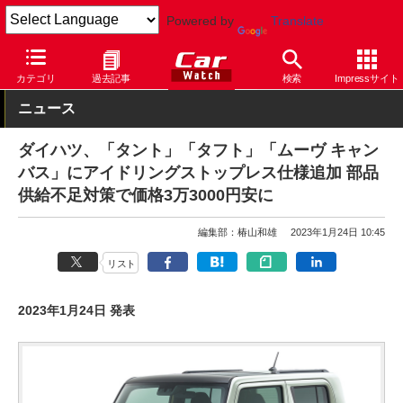
Powered by
Translate
Car Watch
自動車
ダイハツ
タント
カテゴリ
過去記事
検索
Impressサイト
ニュース
ダイハツ、「タント」「タフト」「ムーヴ キャン
バス」にアイドリングストップレス仕様追加 部品
供給不足対策で価格3万3000円安に
編集部：椿山和雄
2023年1月24日 10:45
リスト
2023年1月24日 発表