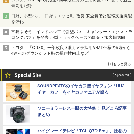
最高を記録
日野、小型バス「日野リエッセII」改良 安全装備と運転支援機能
を強化
三菱ふそう、インドネシアで新型バス「キャンター・エクストラ
ロングバス」を発表 小型トラックベースの観光・旅客輸送向け
バス
トヨタ、「GR86」一部改良 3眼カメラ採用やMT仕様の5速から
4速へのダウンシフト時の操作性向上など
もっと見る
Special Site
SOUNDPEATSのイヤカフ型イヤフォン「UU2
イヤーカフ」をイヤカフマニアが語る
ソニーミラーレス一眼の大特集！ 見どころ記事
まとめ
ハイグレードテレビ「TCL Q7D Pro」。圧巻の