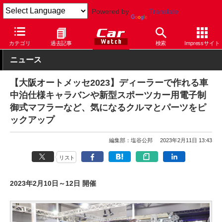
Powered by
Translate
Car Watch
イベント
カテゴリ
過去記事
検索
Impressサイト
ニュース
【大阪オートメッセ2023】ディーラーで作れる車
中泊仕様キャラバンや新型スポーツカー用電子制
御式マフラーなど、気になるクルマとパーツをピ
ックアップ
編集部：塩谷公邦
2023年2月11日 13:43
リスト
2023年2月10日～12日 開催