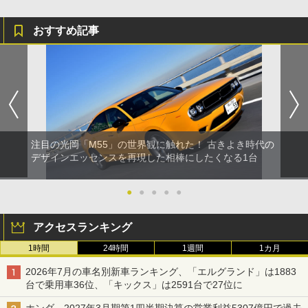
おすすめ記事
注目の光岡「M55」の世界観に触れた！ 古きよき時代の
デザインエッセンスを再現した相棒にしたくなる1台
●
●
●
●
●
アクセスランキング
1時間
24時間
1週間
1カ月
2026年7月の車名別新車ランキング、「エルグランド」は1883
台で乗用車36位、「キックス」は2591台で27位に
ホンダ、2027年3月期第1四半期決算の営業利益5307億円で過去