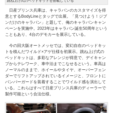
跳ね上げ式のベッドキットを搭載している
日産プリンス兵庫は、キャラバンのカスタマイズを得
意とするBodyLineとタッグで出展。「見つけよう！ジブ
ンだけのキャラバン」と題して、俺のキャラバンキャン
ペーンを実施中。2023年はキャラバン誕生50周年という
こともあり、4台のデモカーを展示している。
今の回大阪オートメッセでは、変幻自在のベッドキッ
トを積んだワイルド×アゲ仕様を初展示。跳ね上げ式の
ベッドキットは、多彩なアレンジが得意で、デイキャン
プからテレワーク、車中泊までこなせるという。車高は
ノーマルのままで、ホイールやタイヤ、オーバーフェン
ダーでリフトアップされているイメージと、フロントに
バンパーガードを装着することでワイルド感を演出して
いる。これらはすべて日産プリンス兵庫のディーラーで
製作可能という合法仕様。