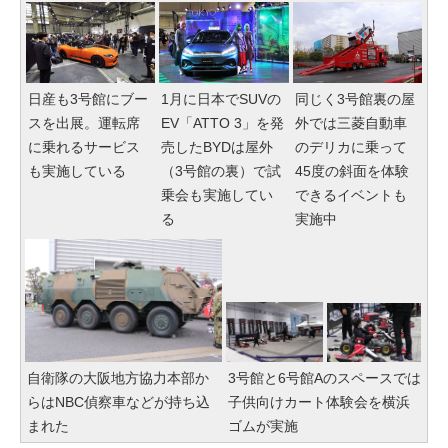
日産も3号館にブー
1月に日本でSUVの
同じく3号館裏の屋
スを出展。運転席
EV「ATTO 3」を発
外では三菱自動車
に乗れるサービス
売したBYDは屋外
のデリカに乗って
も実施している
（3号館の裏）で試
45度の斜面を体験
乗会も実施してい
できるイベントも
る
実施中
自衛隊の大阪地方協力本部か
3号館と6号館Aのスペースでは
らはNBC偵察車などが持ち込
子供向けカート体験会を横浜
まれた
ゴムが実施