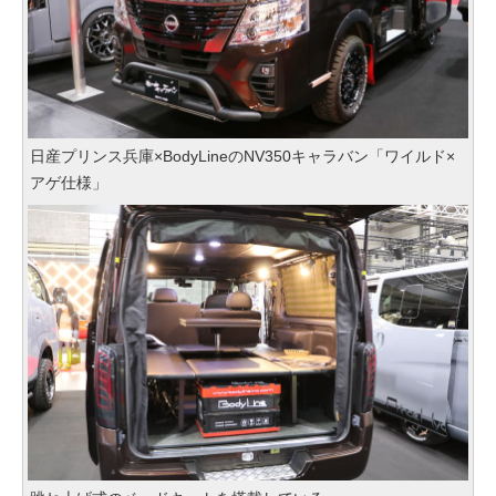
日産プリンス兵庫×BodyLineのNV350キャラバン「ワイルド×
アゲ仕様」