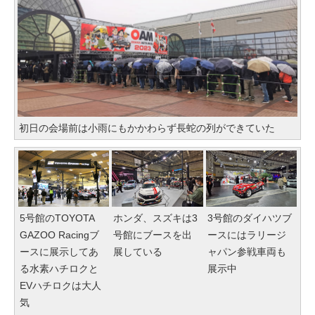
初日の会場前は小雨にもかかわらず長蛇の列ができていた
5号館のTOYOTA
ホンダ、スズキは3
3号館のダイハツブ
GAZOO Racingブ
号館にブースを出
ースにはラリージ
ースに展示してあ
展している
ャパン参戦車両も
る水素ハチロクと
展示中
EVハチロクは大人
気