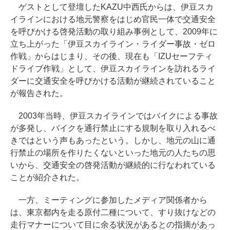
ゲストとして登壇したKAZU中西氏からは、伊豆スカ
イラインにおける地元警察をはじめ官民一体で交通安全
を呼びかける啓発活動の取り組み事例として、2009年に
立ち上がった「伊豆スカイライン・ライダー事故・ゼロ
作戦」からはじまり、その後、現在も「IZUセーフティ
ドライブ作戦」として、伊豆スカイラインを訪れるライ
ダーに交通安全を呼びかける活動が継続されていること
が報告された。
2003年当時、伊豆スカイラインではバイクによる事故
が多発し、バイクを通行禁止にする規制を取り入れるべ
きではという声もあったという。しかし、地元の山に通
行禁止の場所を作りたくないといった地元の人たちの思
いから、交通安全の啓発活動が継続的に行なわれている
ことが紹介された。
一方、ミーティングに参加したメディア関係者から
は、東京都内を走る原付二種について、すり抜けなどの
走行マナーについて目に余る状況があるとの指摘があっ