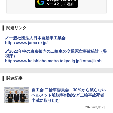
関連リンク
🔗一般社団法人日本自動車工業会
https://www.jama.or.jp/
🔗2022年中の東京都内の二輪車の交通死亡事故統計（警
視庁）
https://www.keishicho.metro.tokyo.lg.jp/kotsu/jikobos
hi/nirinsha/2rin_jiko.html
関連記事
自工会 二輪車委員会、30％から減らない
ヘルメット離脱率削減など二輪事故死者
半減に取り組む
2023年3月17日