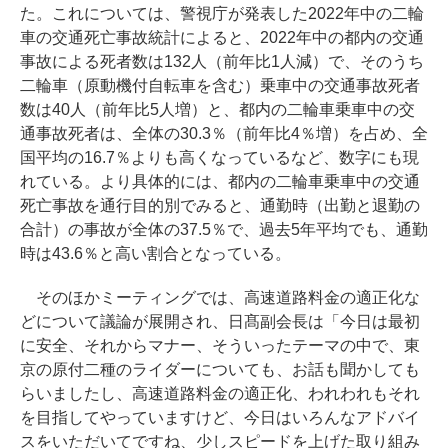
た。これについては、警視庁が発表した2022年中の二輪
車の交通死亡事故統計によると、2022年中の都内の交通
事故による死者数は132人（前年比1人減）で、そのうち
二輪車（原動機付自転車を含む）乗車中の交通事故死者
数は40人（前年比5人増）と、都内の二輪車乗車中の交
通事故死者は、全体の30.3％（前年比4％増）を占め、全
国平均の16.7％よりも高くなっているなど、数字にも現
れている。より具体的には、都内の二輪車乗車中の交通
死亡事故を通行目的別でみると、通勤時（出勤と退勤の
合計）の事故が全体の37.5％で、過去5年平均でも、通勤
時は43.6％と高い割合となっている。
そのほかミーティングでは、高速道路料金の適正化な
どについて議論が展開され、日髙副会長は「今日は最初
に安全、それからマナー、そういったテーマの中で、東
京の原付二種のライダーについても、お話も聞かしても
らいましたし、高速道路料金の適正化、われわれもそれ
を目指してやっていますけど、今日はいろんなアドバイ
スをいただいてですね、少しスピードを上げた取り組み