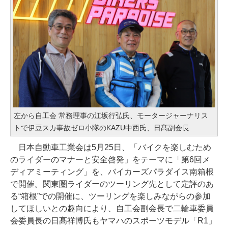
左から自工会 常務理事の江坂行弘氏、モータージャーナリス
トで伊豆スカ事故ゼロ小隊のKAZU中西氏、日髙副会長
日本自動車工業会は5月25日、「バイクを楽しむため
のライダーのマナーと安全啓発」をテーマに「第6回メ
ディアミーティング」を、バイカーズパラダイス南箱根
で開催。関東圏ライダーのツーリング先として定評のあ
る“箱根”での開催に、ツーリングを楽しみながらの参加
してほしいとの趣向により、自工会副会長で二輪車委員
会委員長の日髙祥博氏もヤマハのスポーツモデル「R1」