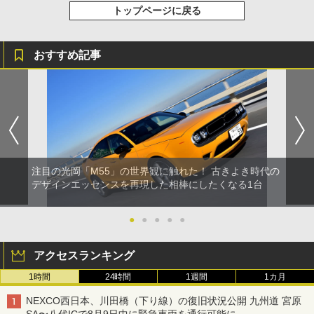
トップページに戻る
おすすめ記事
注目の光岡「M55」の世界観に触れた！ 古きよき時代の
デザインエッセンスを再現した相棒にしたくなる1台
●
●
●
●
●
アクセスランキング
1時間
24時間
1週間
1カ月
NEXCO西日本、川田橋（下り線）の復旧状況公開 九州道 宮原