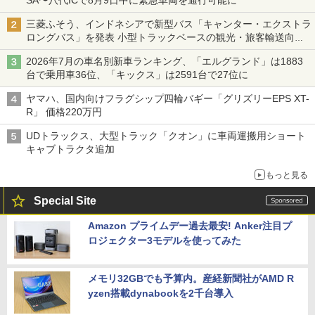
SA〜八代ICで8月9日中に緊急車両を通行可能に
三菱ふそう、インドネシアで新型バス「キャンター・エクストラ
ロングバス」を発表 小型トラックベースの観光・旅客輸送向け
バス
2026年7月の車名別新車ランキング、「エルグランド」は1883
台で乗用車36位、「キックス」は2591台で27位に
ヤマハ、国内向けフラグシップ四輪バギー「グリズリーEPS XT-
R」 価格220万円
UDトラックス、大型トラック「クオン」に車両運搬用ショート
キャブトラクタ追加
もっと見る
Special Site
Amazon プライムデー過去最安! Anker注目プ
ロジェクター3モデルを使ってみた
メモリ32GBでも予算内。産経新聞社がAMD R
yzen搭載dynabookを2千台導入