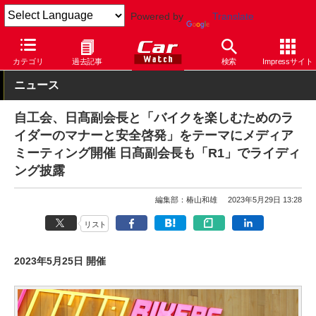
Powered by
Translate
Car Watch
モーターサイクル
カテゴリ
過去記事
検索
Impressサイト
ニュース
自工会、日髙副会長と「バイクを楽しむためのラ
イダーのマナーと安全啓発」をテーマにメディア
ミーティング開催 日髙副会長も「R1」でライディ
ング披露
編集部：椿山和雄
2023年5月29日 13:28
リスト
2023年5月25日 開催