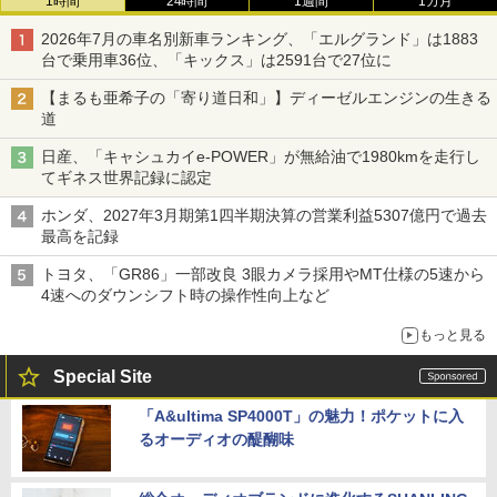
1時間
24時間
1週間
1カ月
2026年7月の車名別新車ランキング、「エルグランド」は1883
台で乗用車36位、「キックス」は2591台で27位に
【まるも亜希子の「寄り道日和」】ディーゼルエンジンの生きる
道
日産、「キャシュカイe-POWER」が無給油で1980kmを走行し
てギネス世界記録に認定
ホンダ、2027年3月期第1四半期決算の営業利益5307億円で過去
最高を記録
トヨタ、「GR86」一部改良 3眼カメラ採用やMT仕様の5速から
4速へのダウンシフト時の操作性向上など
もっと見る
Special Site
「A&ultima SP4000T」の魅力！ポケットに入
るオーディオの醍醐味