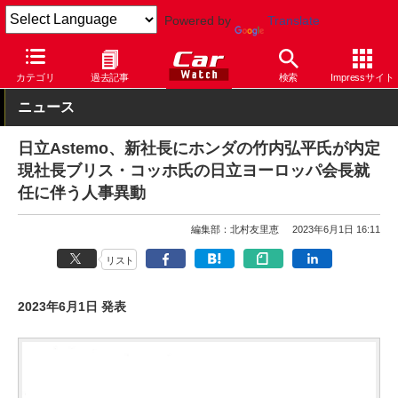
Powered by
Translate
Car Watch
自動車
カテゴリ
過去記事
検索
Impressサイト
ニュース
日立Astemo、新社長にホンダの竹内弘平氏が内定
現社長ブリス・コッホ氏の日立ヨーロッパ会長就
任に伴う人事異動
編集部：北村友里恵
2023年6月1日 16:11
リスト
2023年6月1日 発表