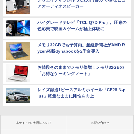
クリエイティブが作った2万円台の“小さなピュ
アオーディオスピーカー”
ハイグレードテレビ「TCL Q7D Pro」。圧巻の
色彩美で映画＆ゲームが極上体験に
メモリ32GBでも予算内。産経新聞社がAMD R
yzen搭載dynabookを2千台導入
お値段そのままでメモリ倍増！メモリ32GBの
「お得なゲーミングノート」
レイズ鍛造1ピースアルミホイール「CE28 N-p
lus」軽量なままに剛性を向上
本サイトのご利用について
お問い合わせ