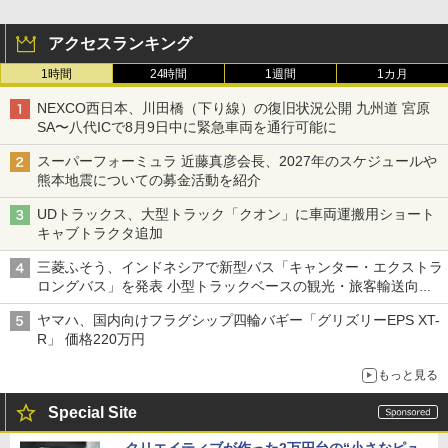
アクセスランキング
1時間
24時間
1週間
1カ月
NEXCO西日本、川田橋（下り線）の復旧状況公開 九州道 宮原
SA〜八代ICで8月9日中に緊急車両を通行可能に
スーパーフォーミュラ 近藤真彦会長、2027年のスケジュールや
熊本地震についての募金活動を紹介
UDトラックス、大型トラック「クオン」に車両運搬用ショート
キャブトラクタ追加
三菱ふそう、インドネシアで新型バス「キャンター・エクストラ
ロングバス」を発表 小型トラックベースの観光・旅客輸送向け
バス
ヤマハ、国内向けフラグシップ四輪バギー「グリズリーEPS XT-
R」 価格220万円
もっと見る
Special Site