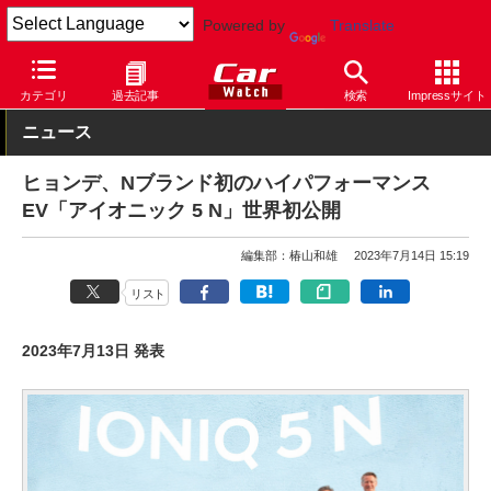
Powered by
Translate
Car Watch
自動車
ヒョンデ
IONIQ 5
カテゴリ
過去記事
検索
Impressサイト
ニュース
ヒョンデ、Nブランド初のハイパフォーマンス
EV「アイオニック 5 N」世界初公開
編集部：椿山和雄
2023年7月14日 15:19
リスト
2023年7月13日 発表