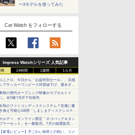
ー3モデルを使ってみた
Car Watch をフォローする
Impress Watchシリーズ 人気記事
時間
24時間
1週間
1カ月
ユニクロ、今日から「お盆特別セール」。涼感
シアサッカーワンピース待望値下げ、撥水ギア
ショーツは1990円に
東映の歴代オープニング映像がカプセルトイ
に。全5種で8月下旬発売
令和のファミコンディスクシステム？安価に書
き換え可能なGB用「しましまディスクシステ
ム」
カルディ、オンライン限定「ネコバッグ＆タン
ブラーセット」を一般販売。7月の抽選販売の
当選無効分
【家電レビュー】手ごわい雑草との戦い、コメ