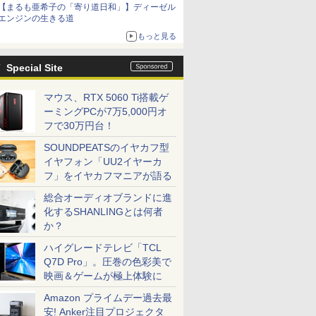
【まるも亜希子の「寄り道日和」】ディーゼル
エンジンの生きる道
もっと見る
Special Site
マウス、RTX 5060 Ti搭載ゲ
ーミングPCが7万5,000円オ
フで30万円台！
SOUNDPEATSのイヤカフ型
イヤフォン「UU2イヤーカ
フ」をイヤカフマニアが語る
総合オーディオブランドに進
化するSHANLINGとは何者
か？
ハイグレードテレビ「TCL
Q7D Pro」。圧巻の色彩美で
映画＆ゲームが極上体験に
Amazon プライムデー過去最
安! Anker注目プロジェクタ