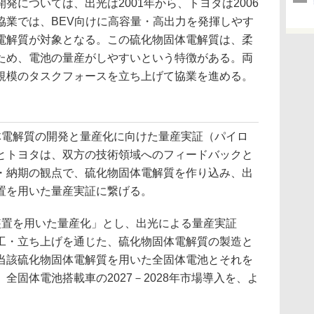
については、出光は2001年から、トヨタは2006
協業では、BEV向けに高容量・高出力を発揮しやす
電解質が対象となる。この硫化物固体電解質は、柔
ため、電池の量産がしやすいという特徴がある。両
規模のタスクフォースを立ち上げて協業を進める。
電解質の開発と量産化に向けた量産実証（パイロ
とトヨタは、双方の技術領域へのフィードバックと
・納期の観点で、硫化物固体電解質を作り込み、出
置を用いた量産実証に繋げる。
置を用いた量産化」とし、出光による量産実証
工・立ち上げを通じた、硫化物固体電解質の製造と
当該硫化物固体電解質を用いた全固体電池とそれを
全固体電池搭載車の2027－2028年市場導入を、よ