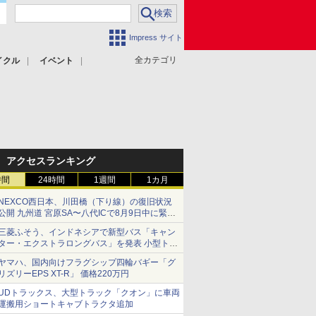
Impress サイト
全カテゴリ
イクル
イベント
アクセスランキング
時間
24時間
1週間
1カ月
NEXCO西日本、川田橋（下り線）の復旧状況
公開 九州道 宮原SA〜八代ICで8月9日中に緊急
車両を通行可能に
三菱ふそう、インドネシアで新型バス「キャン
ター・エクストラロングバス」を発表 小型トラ
ックベースの観光・旅客輸送向けバス
ヤマハ、国内向けフラグシップ四輪バギー「グ
リズリーEPS XT-R」 価格220万円
UDトラックス、大型トラック「クオン」に車両
運搬用ショートキャブトラクタ追加