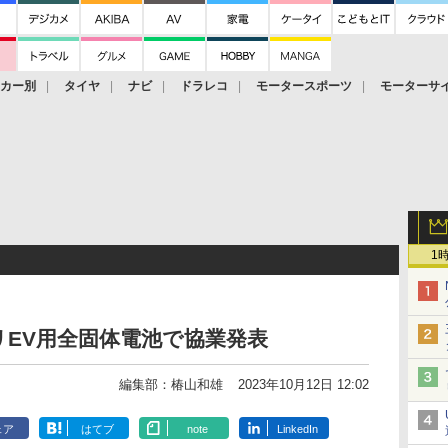
ーカー別
タイヤ
ナビ
ドラレコ
モータースポーツ
モーターサ
1
EV用全固体電池で協業発表
編集部：椿山和雄
2023年10月12日 12:02
ェア
はてブ
note
LinkedIn