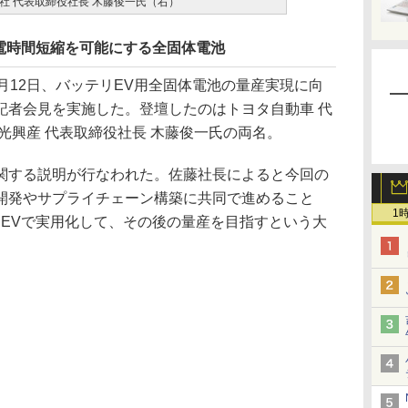
社 代表取締役社長 木藤俊一氏（右）
電時間短縮を可能にする全固体電池
月12日、バッテリEV用全固体電池の量産実現に向
記者会見を実施した。登壇したのはトヨタ自動車 代
光興産 代表取締役社長 木藤俊一氏の両名。
する説明が行なわれた。佐藤社長によると今回の
開発やサプライチェーン構築に共同で進めること
1
テリEVで実用化して、その後の量産を目指すという大
。