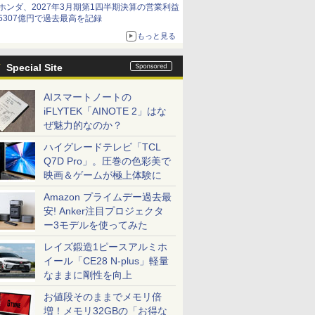
ホンダ、2027年3月期第1四半期決算の営業利益
5307億円で過去最高を記録
もっと見る
Special Site
AIスマートノートの
iFLYTEK「AINOTE 2」はな
ぜ魅力的なのか？
ハイグレードテレビ「TCL
Q7D Pro」。圧巻の色彩美で
映画＆ゲームが極上体験に
Amazon プライムデー過去最
安! Anker注目プロジェクタ
ー3モデルを使ってみた
レイズ鍛造1ピースアルミホ
イール「CE28 N-plus」軽量
なままに剛性を向上
お値段そのままでメモリ倍
増！メモリ32GBの「お得な