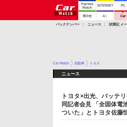
バックナンバー
ニュース
試乗記 メ
カスタム
Car Watch
自動車
トヨタ
ニュース
トヨタ×出光、バッテリ
同記者会見 「全固体電
ついた」とトヨタ佐藤