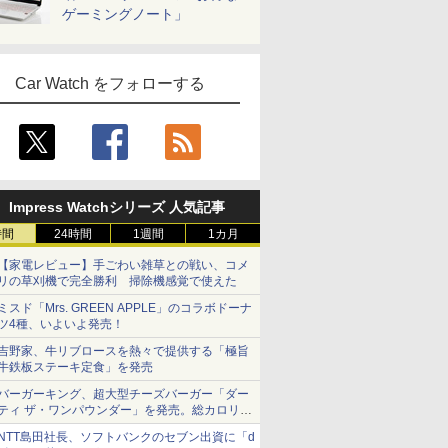
ゲーミングノート」
Car Watch をフォローする
Impress Watchシリーズ 人気記事
時間
24時間
1週間
1カ月
【家電レビュー】手ごわい雑草との戦い、コメ
リの草刈機で完全勝利 掃除機感覚で使えた
ミスド「Mrs. GREEN APPLE」のコラボドーナ
ツ4種、いよいよ発売！
吉野家、牛リブロースを熱々で提供する「極旨
牛鉄板ステーキ定食」を発売
バーガーキング、超大型チーズバーガー「ダー
ティ ザ・ワンパウンダー」を発売。総カロリー
約1656kcal、総重量約527g！
NTT島田社長、ソフトバンクのセブン出資に「d