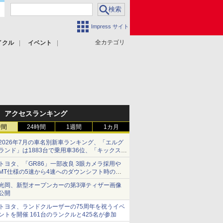
Impress サイト
全カテゴリ
イクル
イベント
アクセスランキング
時間
24時間
1週間
1カ月
2026年7月の車名別新車ランキング、「エルグ
ランド」は1883台で乗用車36位、「キックス」
は2591台で27位に
トヨタ、「GR86」一部改良 3眼カメラ採用や
MT仕様の5速から4速へのダウンシフト時の操
作性向上など
光岡、新型オープンカーの第3弾ティザー画像
公開
トヨタ、ランドクルーザーの75周年を祝うイベ
ントを開催 161台のランクルと425名が参加