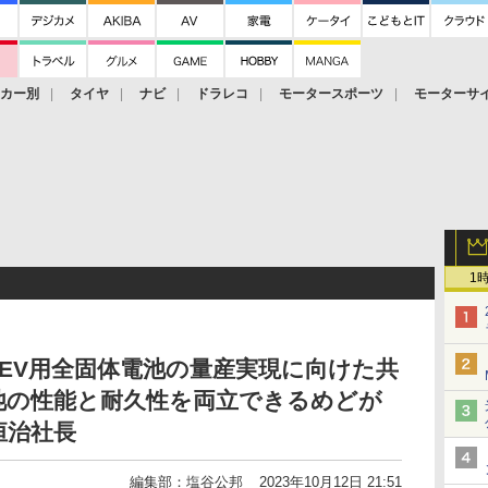
ーカー別
タイヤ
ナビ
ドラレコ
モータースポーツ
モーターサ
1
EV用全固体電池の量産実現に向けた共
池の性能と耐久性を両立できるめどが
恒治社長
編集部：塩谷公邦
2023年10月12日 21:51