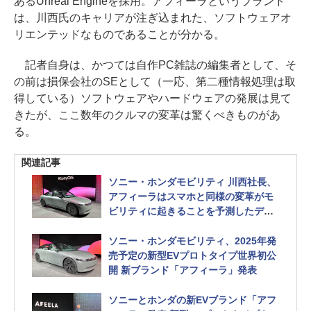
あるUnreal Engineを採用。アフィーラというブランド
は、川西氏のキャリアが注ぎ込まれた、ソフトウェアオ
リエンテッドなものであることが分かる。
記者自身は、かつては自作PC雑誌の編集者として、そ
の前は損保会社のSEとして（一応、第二種情報処理は取
得している）ソフトウェアやハードウェアの発展は見て
きたが、ここ数年のクルマの変革は驚くべきものがあ
る。
関連記事
ソニー・ホンダモビリティ 川西社長、
アフィーラはスマホと同様の変革がモ
ビリティに起きることを予測したデザ
イン
ソニー・ホンダモビリティ、2025年発
売予定の新型EVプロトタイプ世界初公
開 新ブランド「アフィーラ」発表
ソニーとホンダの新EVブランド「アフ