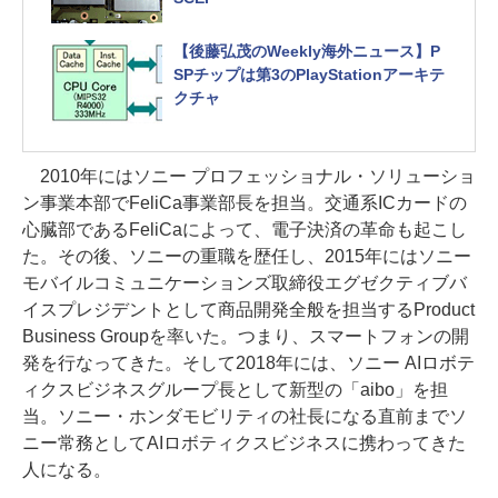
【後藤弘茂のWeekly海外ニュース】P
SPチップは第3のPlayStationアーキテ
クチャ
2010年にはソニー プロフェッショナル・ソリューショ
ン事業本部でFeliCa事業部長を担当。交通系ICカードの
心臓部であるFeliCaによって、電子決済の革命も起こし
た。その後、ソニーの重職を歴任し、2015年にはソニー
モバイルコミュニケーションズ取締役エグゼクティブバ
イスプレジデントとして商品開発全般を担当するProduct
Business Groupを率いた。つまり、スマートフォンの開
発を行なってきた。そして2018年には、ソニー AIロボテ
ィクスビジネスグループ長として新型の「aibo」を担
当。ソニー・ホンダモビリティの社長になる直前までソ
ニー常務としてAIロボティクスビジネスに携わってきた
人になる。