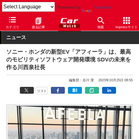
Powered by
Translate
Car Watch
自動車
ホンダ
カテゴリ
過去記事
検索
Impressサイト
ニュース
ソニー・ホンダの新型EV「アフィーラ」は、最高
のモビリティソフトウェア開発環境 SDVの未来を
作る川西泉社長
編集部：谷川 潔
2023年10月25日 08:55
リスト