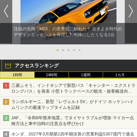
注目の光岡「M55」の世界観に触れた！ 古きよき時代の
デザインエッセンスを再現した相棒にしたくなる1台
●
●
●
●
●
アクセスランキング
1時間
24時間
1週間
1カ月
三菱ふそう、インドネシアで新型バス「キャンター・エクストラ
ロングバス」を発表 小型トラックベースの観光・旅客輸送向け
バス
ランボルギーニ、新型「レヴェルトSV」がドイツ ホッケンハイ
ムリンクの最速ラップタイムを記録
JAF、「令和8年熊本地震」でタイヤトラブルが増加 マイカー点
検方法と車中泊時の注意点を呼びかけ
ホンダ、2027年3月期第1四半期決算の営業利益5307億円で過去