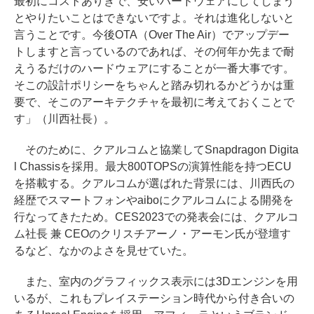
最初にコストありきで、安いハードウェアにしてしまう
とやりたいことはできないですよ。それは進化しないと
言うことです。今後OTA（Over The Air）でアップデー
トしますと言っているのであれば、その何年か先まで耐
えうるだけのハードウェアにすることが一番大事です。
そこの設計ポリシーをちゃんと踏み切れるかどうかは重
要で、そこのアーキテクチャを最初に考えておくことで
す」（川西社長）。
そのために、クアルコムと協業してSnapdragon Digita
l Chassisを採用。最大800TOPSの演算性能を持つECU
を搭載する。クアルコムが選ばれた背景には、川西氏の
経歴でスマートフォンやaiboにクアルコムによる開発を
行なってきたため。CES2023での発表会には、クアルコ
ム社長 兼 CEOのクリスチアーノ・アーモン氏が登壇す
るなど、なかのよさを見せていた。
また、室内のグラフィックス表示には3Dエンジンを用
いるが、これもプレイステーション時代から付き合いの