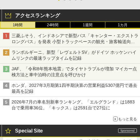
アクセスランキング
1時間
24時間
1週間
1カ月
三菱ふそう、インドネシアで新型バス「キャンター・エクストラ
ロングバス」を発表 小型トラックベースの観光・旅客輸送向け
バス
ランボルギーニ、新型「レヴェルトSV」がドイツ ホッケンハイ
ムリンクの最速ラップタイムを記録
JAF、「令和8年熊本地震」でタイヤトラブルが増加 マイカー点
検方法と車中泊時の注意点を呼びかけ
ホンダ、2027年3月期第1四半期決算の営業利益5307億円で過去
最高を記録
2026年7月の車名別新車ランキング、「エルグランド」は1883
台で乗用車36位、「キックス」は2591台で27位に
もっと見る
Special Site