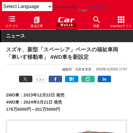
Powered by
Translate
Car Watch
自動車
スズキ
スペーシア
カテゴリ
過去記事
検索
Impressサイト
ニュース
スズキ、新型「スペーシア」ベースの福祉車両
「車いす移動車」 4WD車を新設定
編集部：北村友里恵
2023年12月8日 17:57
リスト
2WD車：2023年12月22日 発売
4WD車：2024年3月21日 発売
178万6000円～201万5000円