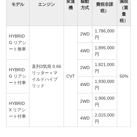
変速
駆動
減税
モデル
エンジン
費税非課
機
方式
（重
税）
量
税）
1,786,000
2WD
HYBRID
円
G リアシ
1,895,000
ート無車
4WD
円
1,821,000
直列3気筒 0.66
2WD
HYBRID
円
リッター＋マ
G リアシ
CVT
50%
イルドハイブ
1,930,000
ート付車
4WD
リッド
円
1,906,000
2WD
HYBRID
円
X リアシ
2,015,000
ート付車
4WD
円