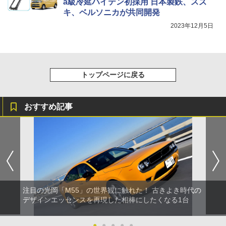
a級冷延ハイテン初採用 日本製鉄、スズ
キ、ベルソニカが共同開発
2023年12月5日
トップページに戻る
おすすめ記事
注目の光岡「M55」の世界観に触れた！ 古きよき時代の
デザインエッセンスを再現した相棒にしたくなる1台
●
●
●
●
●