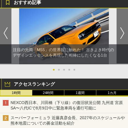
おすすめ記事
注目の光岡「M55」の世界観に触れた！ 古きよき時代の
デザインエッセンスを再現した相棒にしたくなる1台
●
●
●
●
●
アクセスランキング
1時間
24時間
1週間
1カ月
NEXCO西日本、川田橋（下り線）の復旧状況公開 九州道 宮原
SA〜八代ICで8月9日中に緊急車両を通行可能に
スーパーフォーミュラ 近藤真彦会長、2027年のスケジュールや
熊本地震についての募金活動を紹介