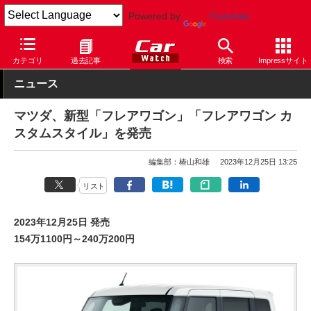
Powered by
Translate
Car Watch
自動車
マツダ
カテゴリ
過去記事
検索
Impressサイト
ニュース
マツダ、新型「フレアワゴン」「フレアワゴン カ
スタムスタイル」を発売
編集部：椿山和雄
2023年12月25日 13:25
リスト
2023年12月25日 発売
154万1100円～240万200円