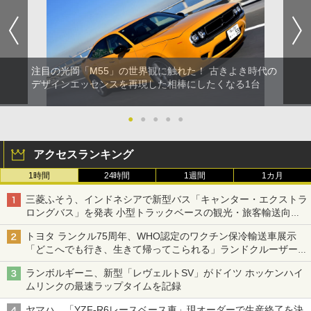
注目の光岡「M55」の世界観に触れた！ 古きよき時代の
デザインエッセンスを再現した相棒にしたくなる1台
●
●
●
●
●
アクセスランキング
1時間
24時間
1週間
1カ月
三菱ふそう、インドネシアで新型バス「キャンター・エクストラ
ロングバス」を発表 小型トラックベースの観光・旅客輸送向け
バス
トヨタ ランクル75周年、WHO認定のワクチン保冷輸送車展示
「どこへでも行き、生きて帰ってこられる」ランドクルーザーで
命をつなぐ
ランボルギーニ、新型「レヴェルトSV」がドイツ ホッケンハイ
ムリンクの最速ラップタイムを記録
ヤマハ、「YZF-R6レースベース車」現オーダーで生産終了を決