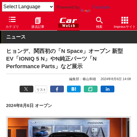
Powered by
Translate
Car Watch
自動車
ヒョンデ
IONIQ 5
カテゴリ
過去記事
検索
Impressサイト
ニュース
ヒョンデ、関西初の「N Space」オープン 新型
EV「IONIQ 5 N」やN純正パーツ「N
Performance Parts」など展示
編集部：椿山和雄
2024年8月6日 14:08
リスト
2024年8月6日 オープン