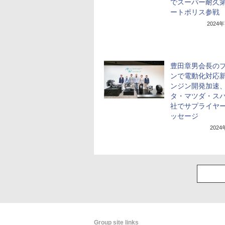
でスーパー耐久第
ートポリス参戦
2024
豊田章男会長の
ンで電動化対応
ンジン開発加速
タ・マツダ・スバ
社でサプライヤ
ッセージ
202
Group site links