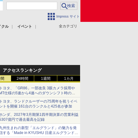
Impress サイト
全カテゴリ
イクル
イベント
アクセスランキング
時間
24時間
1週間
1カ月
トヨタ、「GR86」一部改良 3眼カメラ採用や
MT仕様の5速から4速へのダウンシフト時の操
作性向上など
トヨタ、ランドクルーザーの75周年を祝うイベ
ントを開催 161台のランクルと425名が参加
ホンダ、2027年3月期第1四半期決算の営業利益
5307億円で過去最高を記録
九州生まれの新型「エルグランド」の魅力を発
信する「Made in KYUSHU 日産エルグランドデ
ー」8月14日開催