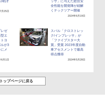
3戦オ
ッサ」に与えた総合安
全性能を開発陣が紐解
くテックツアー開催
年7月25日
2024年6月19日
プレゼ
スバル「クロストレッ
新型エ
ク/インプレッサ」が
、トヨ
「ファイブスター大
ルが3
賞」受賞 2023年度自動
ーにメ
車アセスメントで最高
得点獲得
4年6月1日
2024年5月28日
トップページに戻る