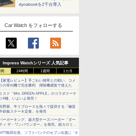
dynabookを2千台導入
Car Watch をフォローする
Impress Watchシリーズ 人気記事
時間
24時間
1週間
1カ月
【家電レビュー】手ごわい雑草との戦い、コメ
リの草刈機で完全勝利 掃除機感覚で使えた
ミスド「Mrs. GREEN APPLE」のコラボドーナ
ツ4種、いよいよ発売！
吉野家、牛リブロースを熱々で提供する「極旨
牛鉄板ステーキ定食」を発売
バーガーキング、超大型チーズバーガー「ダー
ティ ザ・ワンパウンダー」を発売。総カロリー
約1656kcal、総重量約527g！
NTT島田社長、ソフトバンクのセブン出資に「d