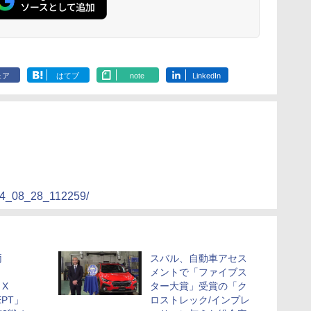
ェア
はてブ
note
LinkedIn
024_08_28_112259/
両
スバル、自動車アセス
メントで「ファイブス
 X
ター大賞」受賞の「ク
EPT」
ロストレック/インプレ