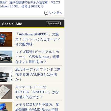
BMW、直列6気筒FRモデルの限定車「M2 CS
Edition EDGE」 価格は1663万円
もっと見る
Special Site
「A&ultima SP4000T」の魅
力！ポケットに入るオーディ
オの醍醐味
レイズ鍛造1ピースアルミホ
イール「CE28 N-plus」軽量
なままに剛性を向上
総合オーディオブランドに進
化するSHANLINGとは何者
か？
AIスマートノートの
iFLYTEK「AINOTE 2」はな
ぜ魅力的なのか？
メモリ32GBでも予算内。産
経新聞社がAMD Ryzen搭載