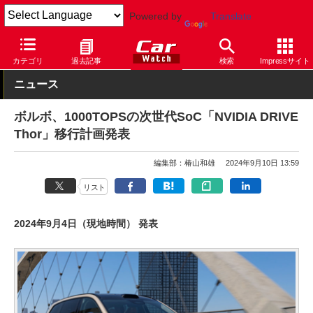
Powered by
Translate
Car Watch
自動車
ボルボ
カテゴリ
過去記事
検索
Impressサイト
ニュース
ボルボ、1000TOPSの次世代SoC「NVIDIA DRIVE
Thor」移行計画発表
編集部：椿山和雄
2024年9月10日 13:59
リスト
2024年9月4日（現地時間） 発表