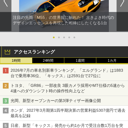
注目の光岡「M55」の世界観に触れた！ 古きよき時代の
デザインエッセンスを再現した相棒にしたくなる1台
●
●
●
●
●
アクセスランキング
1時間
24時間
1週間
1カ月
2026年7月の車名別新車ランキング、「エルグランド」は1883
台で乗用車36位、「キックス」は2591台で27位に
トヨタ、「GR86」一部改良 3眼カメラ採用やMT仕様の5速から
4速へのダウンシフト時の操作性向上など
光岡、新型オープンカーの第3弾ティザー画像公開
ホンダ、2027年3月期第1四半期決算の営業利益5307億円で過去
最高を記録
日産、新型「キックス」発売から約1か月で受注台数1万台を突