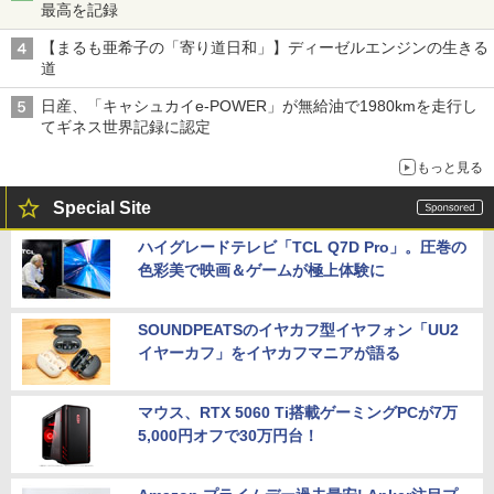
最高を記録
【まるも亜希子の「寄り道日和」】ディーゼルエンジンの生きる
道
日産、「キャシュカイe-POWER」が無給油で1980kmを走行し
てギネス世界記録に認定
もっと見る
Special Site
ハイグレードテレビ「TCL Q7D Pro」。圧巻の
色彩美で映画＆ゲームが極上体験に
SOUNDPEATSのイヤカフ型イヤフォン「UU2
イヤーカフ」をイヤカフマニアが語る
マウス、RTX 5060 Ti搭載ゲーミングPCが7万
5,000円オフで30万円台！