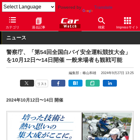
Powered by
Translate
Car Watch
モーターサイクル
カテゴリ
過去記事
検索
Impressサイト
ニュース
警察庁、「第54回全国白バイ安全運転競技大会」
を10月12日〜14日開催 一般来場者も観戦可能
編集部：椿山和雄
2024年9月27日 13:25
リスト
2024年10月12日〜14日 開催