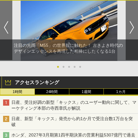
注目の光岡「M55」の世界観に触れた！ 古きよき時代の
デザインエッセンスを再現した相棒にしたくなる1台
●
●
●
●
●
アクセスランキング
1時間
24時間
1週間
1カ月
日産、受注好調の新型「キックス」のユーザー動向に関して、マ
ーケティング本部の寺西章氏が解説
日産、新型「キックス」発売から約1か月で受注台数1万台を突
破
ホンダ、2027年3月期第1四半期決算の営業利益5307億円で過去