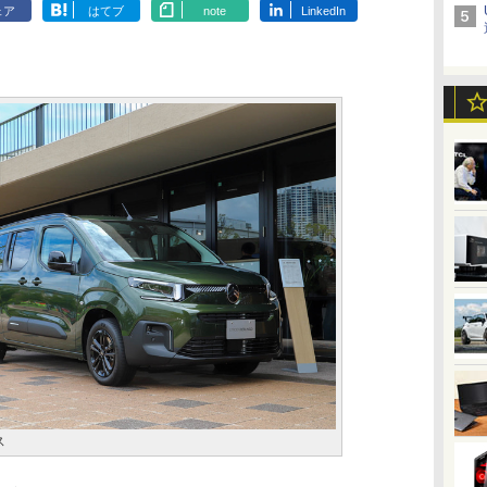
ェア
はてブ
note
LinkedIn
ス