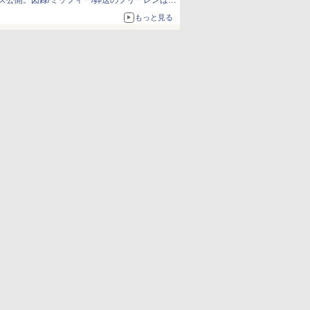
ズ公開。図録/ミッフィー/葬送のフリーレンほ
か、注目ブランドコラボが実現
もっと見る