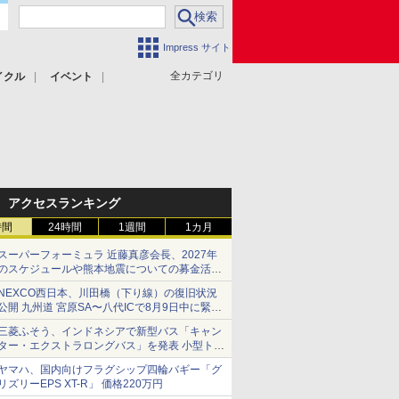
Impress サイト
全カテゴリ
イクル
イベント
アクセスランキング
時間
24時間
1週間
1カ月
スーパーフォーミュラ 近藤真彦会長、2027年
のスケジュールや熊本地震についての募金活動
を紹介
NEXCO西日本、川田橋（下り線）の復旧状況
公開 九州道 宮原SA〜八代ICで8月9日中に緊急
車両を通行可能に
三菱ふそう、インドネシアで新型バス「キャン
ター・エクストラロングバス」を発表 小型トラ
ックベースの観光・旅客輸送向けバス
ヤマハ、国内向けフラグシップ四輪バギー「グ
リズリーEPS XT-R」 価格220万円