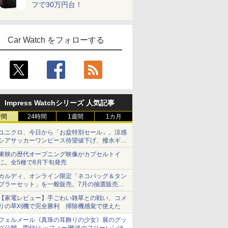
フで30万円台！
Car Watch をフォローする
Impress Watchシリーズ 人気記事
時間
24時間
1週間
1カ月
ユニクロ、今日から「お盆特別セール」。涼感
シアサッカーワンピース待望値下げ、撥水ギア
ショーツは1990円に
東映の歴代オープニング映像がカプセルトイ
に。全5種で8月下旬発売
カルディ、オンライン限定「ネコバッグ＆タン
ブラーセット」を一般販売。7月の抽選販売の
当選無効分
【家電レビュー】手ごわい雑草との戦い、コメ
リの草刈機で完全勝利 掃除機感覚で使えた
フェルメール《真珠の耳飾りの少女》展のグッ