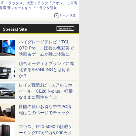
UDトラックス、大型トラック「クオン」に車両
運搬用ショートキャブトラクタ追加
もっと見る
Special Site
ハイグレードテレビ「TCL
Q7D Pro」。圧巻の色彩美で
映画＆ゲームが極上体験に
総合オーディオブランドに進
化するSHANLINGとは何者
か？
レイズ鍛造1ピースアルミホ
イール「CE28 N-plus」軽量
なままに剛性を向上
性能の良いお得な中古PC情
報はこのページでチェック！
マウス、RTX 5060 Ti搭載ゲ
ーミングPCが7万5,000円オ