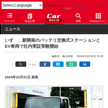
Powered by
Translate
Car Watch
自動車
いすゞ
カテゴリ
過去記事
検索
Impressサイト
ニュース
いすゞ、新開発のバッテリ交換式ステーションと
EV車両で社内実証実験開始
編集部：椿山和雄
2024年10月31日 19:48
リスト
2024年10月31日 発表