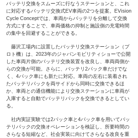
バッテリ交換をスムーズに行なうステーションと、これ
に対応するバッテリ交換式EV車両の2つを提案。EVision
Cycle Conceptでは、車両からバッテリを分離して交換
方式にすることで、車両価格の抑制と施設側の充電時間
の集中を回避することができる。
藤沢工場内に設置したバッテリ交換ステーション（プ
ロト機）は、2023年のジャパンモビリティショーで公開
した車両片側のバッテリ交換装置を改良し、車両両側か
らの交換が可能。さらに、バッテリ2パック車だけでな
く、4パック車にも新たに対応。車両の左右に装着され
たバッテリパックを両サイドから同時に交換できるほ
か、車両との通信機能により交換ステーションに車両が
入庫すると自動でバッテリパックを交換できるとしてい
る。
社内実証実験では2パック車と4パック車を用いてバッ
テリパックの交換オペレーションを検証し、所要時間の
さらなる短縮など、社会実装に向けてさらなる改良を重