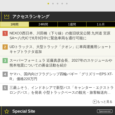
●
●
●
●
●
アクセスランキング
1時間
24時間
1週間
1カ月
NEXCO西日本、川田橋（下り線）の復旧状況公開 九州道 宮原
SA〜八代ICで8月9日中に緊急車両を通行可能に
UDトラックス、大型トラック「クオン」に車両運搬用ショート
キャブトラクタ追加
スーパーフォーミュラ 近藤真彦会長、2027年のスケジュールや
熊本地震についての募金活動を紹介
ヤマハ、国内向けフラグシップ四輪バギー「グリズリーEPS XT-
R」 価格220万円
三菱ふそう、インドネシアで新型バス「キャンター・エクストラ
ロングバス」を発表 小型トラックベースの観光・旅客輸送向け
バス
もっと見る
Special Site