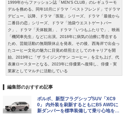
1999年からファッション誌「MEN’S CLUB」のレギュラーモ
デルを務める。同年10月にドラマ「ベストフレンド」でドラマ
デビュー。以降、ドラマ「医龍」シリーズ、ドラマ「最後から
二番目の恋」シリーズ、ドラマ「池袋ウエストゲートパー
ク」、ドラマ「天体観測」、ドラマ「いつもふたりで」、映画
「機関車先生」などに出演。2018年に病気の治療に専念する
ため、芸能活動の無期限休止を発表。その後、西海岸で出会っ
たコーヒー文化の魅力に目覚め焙煎士としてのキャリアを開
始。2019年に「ザ ライジングサン コーヒー」を立ち上げ、代
表兼ロースターとなる。2023年に俳優業へ復帰し、俳優・実
業家としてマルチに活動している
編集部のおすすめ記事
ボルボ、新型フラグシップSUV「XC9
0」 内外装を刷新するともにB5 AWDに
新ダンパーを標準装備して乗り心地を向
上