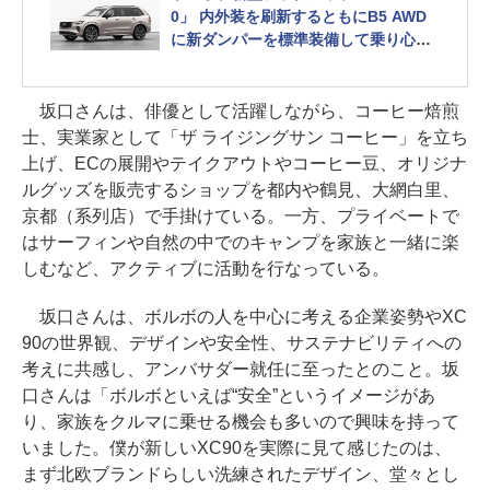
0」 内外装を刷新するともにB5 AWD
に新ダンパーを標準装備して乗り心地
を向上
坂口さんは、俳優として活躍しながら、コーヒー焙煎
士、実業家として「ザ ライジングサン コーヒー」を立ち
上げ、ECの展開やテイクアウトやコーヒー豆、オリジナ
ルグッズを販売するショップを都内や鶴見、大網白里、
京都（系列店）で手掛けている。一方、プライベートで
はサーフィンや自然の中でのキャンプを家族と一緒に楽
しむなど、アクティブに活動を行なっている。
坂口さんは、ボルボの人を中心に考える企業姿勢やXC
90の世界観、デザインや安全性、サステナビリティへの
考えに共感し、アンバサダー就任に至ったとのこと。坂
口さんは「ボルボといえば“安全”というイメージがあ
り、家族をクルマに乗せる機会も多いので興味を持って
いました。僕が新しいXC90を実際に見て感じたのは、
まず北欧ブランドらしい洗練されたデザイン、堂々とし