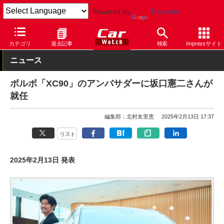
Powered by
Translate
Car Watch
自動車
ボルボ
XC90
カテゴリ
過去記事
検索
Impressサイト
ニュース
ボルボ「XC90」のアンバサダーに坂口憲二さんが
就任
編集部：北村友里恵
2025年2月13日 17:37
リスト
2025年2月13日 発表