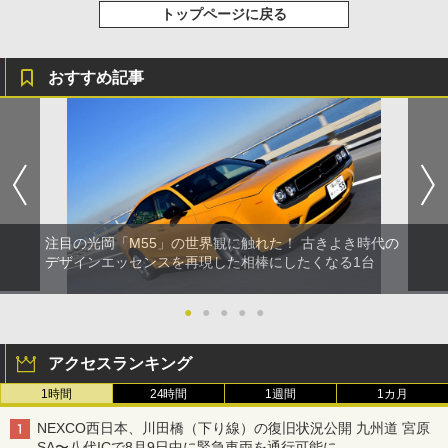
トップページに戻る
おすすめ記事
注目の光岡「M55」の世界観に触れた！ 古きよき時代の
デザインエッセンスを再現した相棒にしたくなる1台
●
●
●
●
●
アクセスランキング
1時間
24時間
1週間
1カ月
NEXCO西日本、川田橋（下り線）の復旧状況公開 九州道 宮原
SA〜八代ICで8月9日中に緊急車両を通行可能に