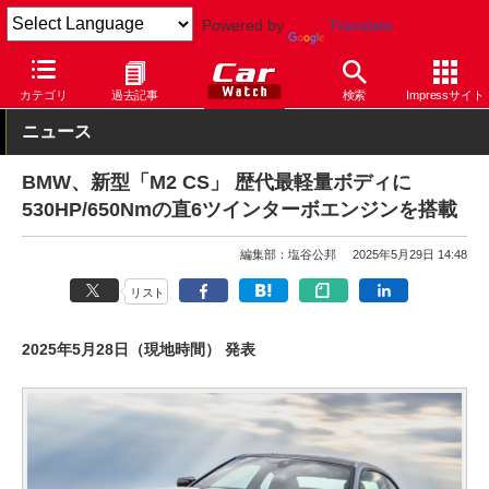
Powered by
Translate
Car Watch
自動車
BMW
M2
カテゴリ
過去記事
検索
Impressサイト
ニュース
BMW、新型「M2 CS」 歴代最軽量ボディに
530HP/650Nmの直6ツインターボエンジンを搭載
編集部：塩谷公邦
2025年5月29日 14:48
リスト
2025年5月28日（現地時間） 発表