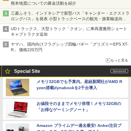
熊本地震についての募金活動を紹介
三菱ふそう、インドネシアで新型バス「キャンター・エクストラ
ロングバス」を発表 小型トラックベースの観光・旅客輸送向け
バス
UDトラックス、大型トラック「クオン」に車両運搬用ショート
キャブトラクタ追加
ヤマハ、国内向けフラグシップ四輪バギー「グリズリーEPS XT-
R」 価格220万円
もっと見る
Special Site
メモリ32GBでも予算内。産経新聞社がAMD R
yzen搭載dynabookを2千台導入
お値段そのままでメモリ倍増！メモリ32GBの
「お得なゲーミングノート」
Amazon プライムデー過去最安! Anker注目プ