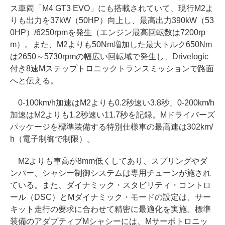
ス車両「M4 GT3 EVO」にも搭載されていて、現行M2よ
りも出力を37kW（50HP）向上し、最高出力390kW（53
0HP）/6250rpmを発生（エンジン最高回転数は7200rp
m）。また、M2よりも50Nm増加した最大トルク650Nm
は2650～5730rpmの幅広い回転域で発生し、Drivelogic
付き8速Mステップトロニックトランスミッションで路面
へと伝える。
0-100km/h加速はM2よりも0.2秒速い3.8秒、0-200km/h
加速はM2よりも1.2秒速い11.7秒を記録。Mドライバーズ
パッケージを標準装備する特別仕様車の最高速は302km/
h（電子制御で制限）。
M2よりも車高が8mm低くしてあり、スプリングやダ
ンパー、シャシー制御システムは専用チューンが施され
ている。また、ダイナミック・スタビリティ・コントロ
ール（DSC）とMダイナミック・モードの設定は、サー
キット走行の要求に合わせて精密に最適化を実施。標準
装備のアダプティブMシャシーには、Mサーボトロニッ