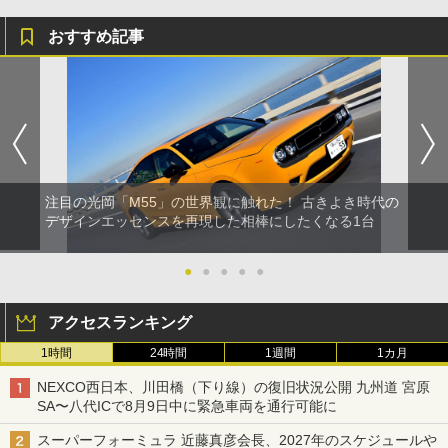
おすすめ記事
注目の光岡「M55」の世界観に触れた！ 古きよき時代の
デザインエッセンスを再現した相棒にしたくなる1台
●
●
●
●
●
アクセスランキング
1時間
24時間
1週間
1カ月
NEXCO西日本、川田橋（下り線）の復旧状況公開 九州道 宮原
SA〜八代ICで8月9日中に緊急車両を通行可能に
スーパーフォーミュラ 近藤真彦会長、2027年のスケジュールや