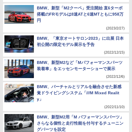
BMW、新型「M2クーペ」受注開始 直6ターボ
搭載のFRモデルは8速ATと6速MTともに958万
円
(2023/2/27)
BMW、「東京オートサロン2023」に出展 日本
初公開の限定モデル展示を予告
(2022/12/15)
BMW、新型M2など「Mパフォーマンスパーツ
装着車」をエッセンモーターショーで展示
(2022/12/6)
BMW、バーチャルとリアルを融合させた新感
覚ドライビングシステム「///M Mixed Realit
y」
(2022/11/10)
BMW、新型M2用「M パフォーマンスパーツ」
さらなる個性と走行性能を付与するチューニン
グパーツを設定