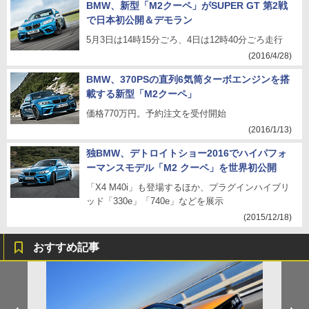
BMW、新型「M2クーペ」がSUPER GT 第2戦
で日本初公開＆デモラン
5月3日は14時15分ごろ、4日は12時40分ごろ走行
(2016/4/28)
BMW、370PSの直列6気筒ターボエンジンを搭
載する新型「M2クーペ」
価格770万円。予約注文を受付開始
(2016/1/13)
独BMW、デトロイトショー2016でハイパフォ
ーマンスモデル「M2 クーペ」を世界初公開
「X4 M40i」も登場するほか、プラグインハイブリ
ッド「330e」「740e」などを展示
(2015/12/18)
おすすめ記事