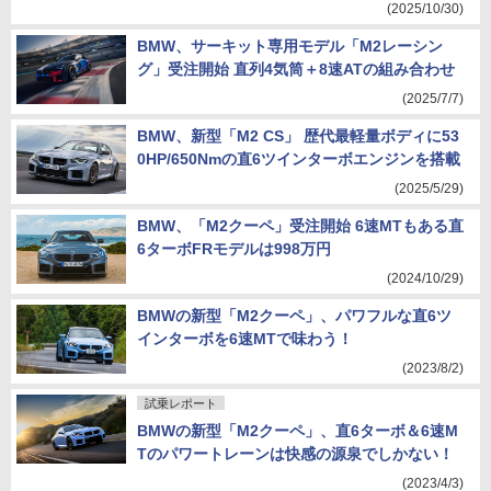
(2025/10/30)
BMW、サーキット専用モデル「M2レーシン
グ」受注開始 直列4気筒＋8速ATの組み合わせ
(2025/7/7)
BMW、新型「M2 CS」 歴代最軽量ボディに53
0HP/650Nmの直6ツインターボエンジンを搭載
(2025/5/29)
BMW、「M2クーペ」受注開始 6速MTもある直
6ターボFRモデルは998万円
(2024/10/29)
BMWの新型「M2クーペ」、パワフルな直6ツ
インターボを6速MTで味わう！
(2023/8/2)
試乗レポート
BMWの新型「M2クーペ」、直6ターボ＆6速M
Tのパワートレーンは快感の源泉でしかない！
(2023/4/3)