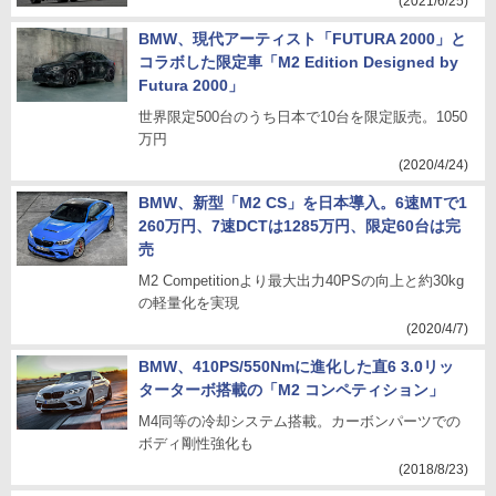
(2021/6/25)
BMW、現代アーティスト「FUTURA 2000」と
コラボした限定車「M2 Edition Designed by
Futura 2000」
世界限定500台のうち日本で10台を限定販売。1050
万円
(2020/4/24)
BMW、新型「M2 CS」を日本導入。6速MTで1
260万円、7速DCTは1285万円、限定60台は完
売
M2 Competitionより最大出力40PSの向上と約30kg
の軽量化を実現
(2020/4/7)
BMW、410PS/550Nmに進化した直6 3.0リッ
ターターボ搭載の「M2 コンペティション」
M4同等の冷却システム搭載。カーボンパーツでの
ボディ剛性強化も
(2018/8/23)