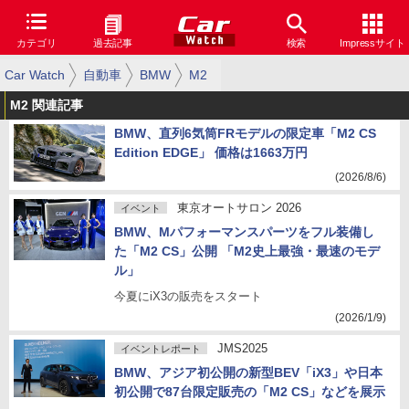
カテゴリ
過去記事
検索
Impressサイト
Car Watch
自動車
BMW
M2
M2 関連記事
BMW、直列6気筒FRモデルの限定車「M2 CS
Edition EDGE」 価格は1663万円
(2026/8/6)
東京オートサロン 2026
イベント
BMW、Mパフォーマンスパーツをフル装備し
た「M2 CS」公開 「M2史上最強・最速のモデ
ル」
今夏にiX3の販売をスタート
(2026/1/9)
JMS2025
イベントレポート
BMW、アジア初公開の新型BEV「iX3」や日本
初公開で87台限定販売の「M2 CS」などを展示