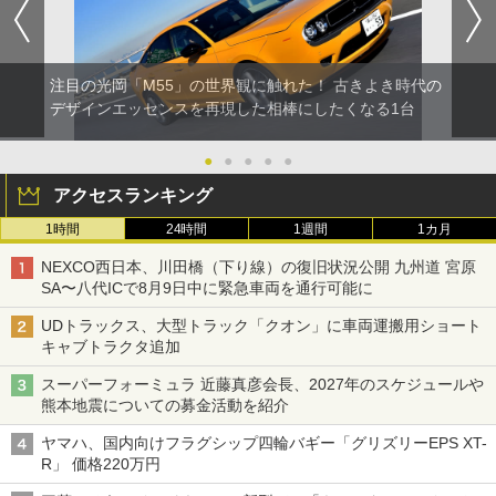
注目の光岡「M55」の世界観に触れた！ 古きよき時代の
デザインエッセンスを再現した相棒にしたくなる1台
●
●
●
●
●
アクセスランキング
1時間
24時間
1週間
1カ月
NEXCO西日本、川田橋（下り線）の復旧状況公開 九州道 宮原
SA〜八代ICで8月9日中に緊急車両を通行可能に
UDトラックス、大型トラック「クオン」に車両運搬用ショート
キャブトラクタ追加
スーパーフォーミュラ 近藤真彦会長、2027年のスケジュールや
熊本地震についての募金活動を紹介
ヤマハ、国内向けフラグシップ四輪バギー「グリズリーEPS XT-
R」 価格220万円