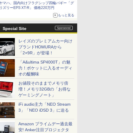
ヤマハ、国内向けフラグシップ四輪バギー「グ
リズリーEPS XT-R」 価格220万円
もっと見る
Special Site
レイズのプレミアムカー向け
ブランドHOMURAから
「2×9R」が登場！
「A&ultima SP4000T」の魅
力！ポケットに入るオーディ
オの醍醐味
お値段そのままでメモリ倍
増！メモリ32GBの「お得な
ゲーミングノート」
iFi audio主力「NEO Stream
3」「NEO iDSD 3」に迫る
Amazon プライムデー過去最
安! Anker注目プロジェクタ