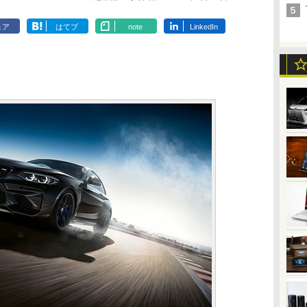
ェア
はてブ
note
LinkedIn