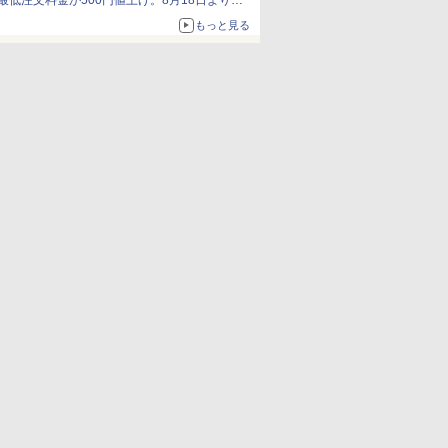
最低注文料金が500円値上げ。8月18日より
1,500円から受付
もっと見る