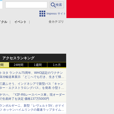
Impress サイト
全カテゴリ
イクル
イベント
アクセスランキング
時間
24時間
1週間
1カ月
トヨタ ランクル75周年、WHO認定のワクチン
保冷輸送車展示 「どこへでも行き、生きて帰っ
てこられる」ランドクルーザーで命をつなぐ
三菱ふそう、インドネシアで新型バス「キャン
ター・エクストラロングバス」を発表 小型トラ
ックベースの観光・旅客輸送向けバス
ヤマハ、「YZF-R6レースベース車」現オーダー
で生産終了を決定 価格137万5000円
ランボルギーニ、新型「レヴェルトSV」がドイ
ツ ホッケンハイムリンクの最速ラップタイムを
記録