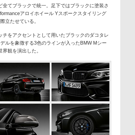
ど全てブラックで統一。足下ではブラックに塗装さ
rformanceアロイホイール Yスポークスタイリング
が際立たせている。
チをアクセントとして用いたブラックのダコタレ
モデルを象徴する3色のラインが入ったBMW Mシー
世界観を演出した。