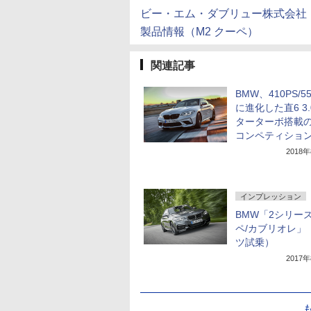
ビー・エム・ダブリュー株式会社
製品情報（M2 クーペ）
関連記事
BMW、410PS/5
に進化した直6 3
ターターボ搭載の
コンペティショ
2018
インプレッション
BMW「2シリーズ
ペ/カブリオレ」
ツ試乗）
2017