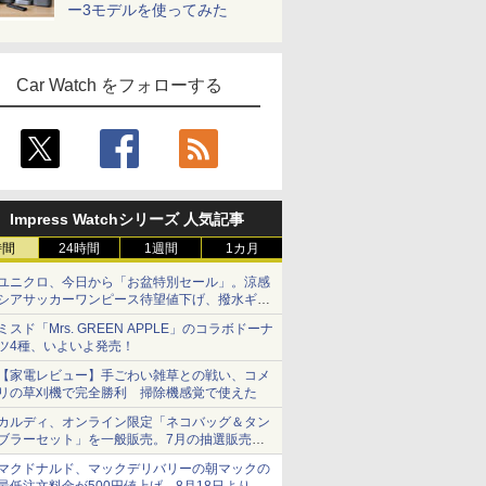
ー3モデルを使ってみた
Car Watch をフォローする
Impress Watchシリーズ 人気記事
時間
24時間
1週間
1カ月
ユニクロ、今日から「お盆特別セール」。涼感
シアサッカーワンピース待望値下げ、撥水ギア
ショーツは1990円に
ミスド「Mrs. GREEN APPLE」のコラボドーナ
ツ4種、いよいよ発売！
【家電レビュー】手ごわい雑草との戦い、コメ
リの草刈機で完全勝利 掃除機感覚で使えた
カルディ、オンライン限定「ネコバッグ＆タン
ブラーセット」を一般販売。7月の抽選販売の
当選無効分
マクドナルド、マックデリバリーの朝マックの