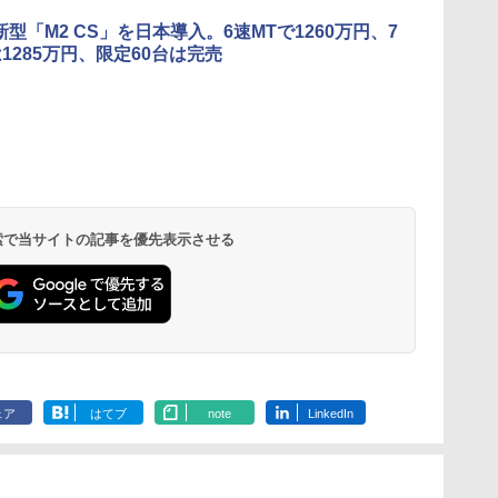
新型「M2 CS」を日本導入。6速MTで1260万円、7
は1285万円、限定60台は完売
 検索で当サイトの記事を優先表示させる
ェア
はてブ
note
LinkedIn