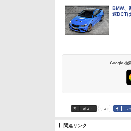
BMW、
速DCT
Google
ポスト
リスト
シ
関連リンク