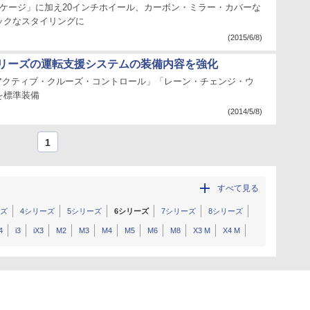
tパッケージ」に加え20インチホイール、カーボン・ミラー・カバーな
ックなスタイリングに
(2015/6/8)
シリーズの運転支援システムの装備内容を強化
「アクティブ・クルーズ・コントロール」「レーン・チェンジ・ウ
を標準装備
(2014/5/8)
1
すべて見る
ーズ
4シリーズ
5シリーズ
6シリーズ
7シリーズ
8シリーズ
4
i3
iX3
M2
M3
M4
M5
M6
M8
X3 M
X4 M
の他