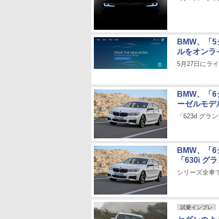
BMW、「
ルをオンラ
5月27日にラ
BMW、「6
ーゼルモデ
「623d グラン
BMW、「
「630i 
シリーズ全車
試乗インプレ