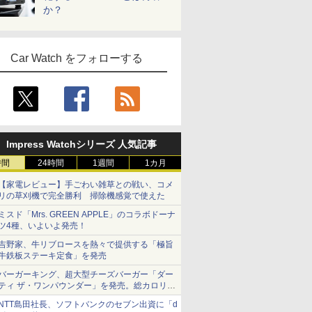
か？
Car Watch をフォローする
Impress Watchシリーズ 人気記事
時間
24時間
1週間
1カ月
【家電レビュー】手ごわい雑草との戦い、コメ
リの草刈機で完全勝利 掃除機感覚で使えた
ミスド「Mrs. GREEN APPLE」のコラボドーナ
ツ4種、いよいよ発売！
吉野家、牛リブロースを熱々で提供する「極旨
牛鉄板ステーキ定食」を発売
バーガーキング、超大型チーズバーガー「ダー
ティ ザ・ワンパウンダー」を発売。総カロリー
約1656kcal、総重量約527g！
NTT島田社長、ソフトバンクのセブン出資に「d