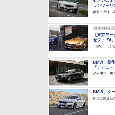
セダンのよ
ランツーリ
優雅で力強い
イベントレポー
【東京モー
セプト Z4
「M5」「6シ
BMW、新
「デビュー
40台限定。専用
BMW、ク
部分自動運転