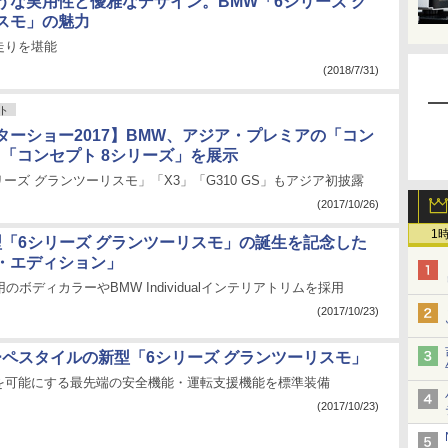
うな実用性と優雅なデザイン。BMW「6シリーズ グ
スモ」の魅力
走りを堪能
(2018/7/31)
ト
ターショー2017】BMW、アジア・プレミアの「コン
」「コンセプト 8シリーズ」を展示
リーズ グランツーリスモ」「X3」「G310 GS」もアジア初披露
(2017/10/26)
1
型「6シリーズ グランツーリスモ」の誕生を記念した
・エディション」
のボディカラーやBMW Individualインテリアトリムを採用
(2017/10/23)
ーペスタイルの新型「6シリーズ グランツーリスモ」
を可能にする最先端の安全機能・運転支援機能を標準装備
(2017/10/23)