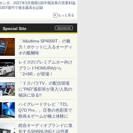
ホンダ、2027年3月期第1四半期決算の営業利益
5307億円で過去最高を記録
もっと見る
Special Site
「A&ultima SP4000T」の魅
力！ポケットに入るオーディ
オの醍醐味
レイズのプレミアムカー向け
ブランドHOMURAから
「2×9R」が登場！
「ドスパラTV」の配信現場
に“PAD”撮影班が潜入!人気の
秘訣に迫る!!
ハイグレードテレビ「TCL
Q7D Pro」。圧巻の色彩美で
映画＆ゲームが極上体験に
総合オーディオブランドに進
化するSHANLINGとは何者