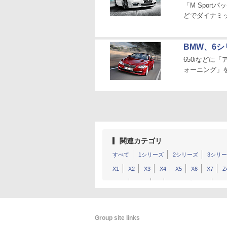
「M Spor
どでダイナミ
BMW、6
650iなどに
ォーニング」
関連カテゴリ
すべて
1シリーズ
2シリーズ
3シリ
X1
X2
X3
X4
X5
X6
X7
Z
X5 M
X6 M
i8
コンセプトカー
そ
Group site links