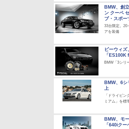
BMW、創立
ン クーペ
ブ・スポー
33台限定。
アを装備
ビーウィズ
「ES100K 
BMW「3シリ
BMW、6
上
「ドライビン
ミアム」を標
BMW、モ
「640iクーペM