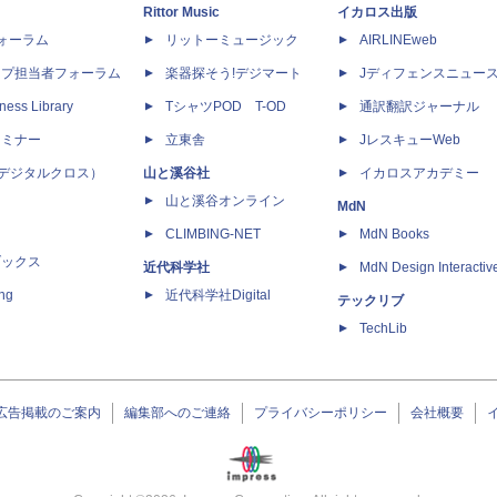
Rittor Music
イカロス出版
dフォーラム
リットーミュージック
AIRLINEweb
ップ担当者フォーラム
楽器探そう!デジマート
Jディフェンスニュー
ness Library
TシャツPOD T-OD
通訳翻訳ジャーナル
セミナー
立東舎
JレスキューWeb
 X（デジタルクロス）
山と溪谷社
イカロスアカデミー
山と溪谷オンライン
MdN
CLIMBING-NET
MdN Books
ブックス
近代科学社
MdN Design Interactiv
ing
近代科学社Digital
テックリブ
TechLib
広告掲載のご案内
編集部へのご連絡
プライバシーポリシー
会社概要