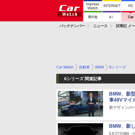
バックナンバー
ニュース
試乗記 メ
カスタム
Car Watch
自動車
BMW
6シリーズ
6シリーズ 関連記事
BMW、新
車48Vマ
新デザインの
BMW、新
5月27日8時