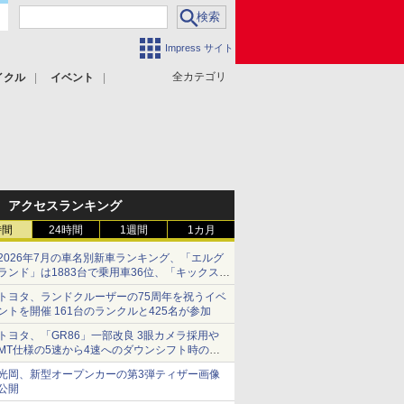
Impress サイト
全カテゴリ
イクル
イベント
アクセスランキング
時間
24時間
1週間
1カ月
2026年7月の車名別新車ランキング、「エルグ
ランド」は1883台で乗用車36位、「キックス」
は2591台で27位に
トヨタ、ランドクルーザーの75周年を祝うイベ
ントを開催 161台のランクルと425名が参加
トヨタ、「GR86」一部改良 3眼カメラ採用や
MT仕様の5速から4速へのダウンシフト時の操
作性向上など
光岡、新型オープンカーの第3弾ティザー画像
公開