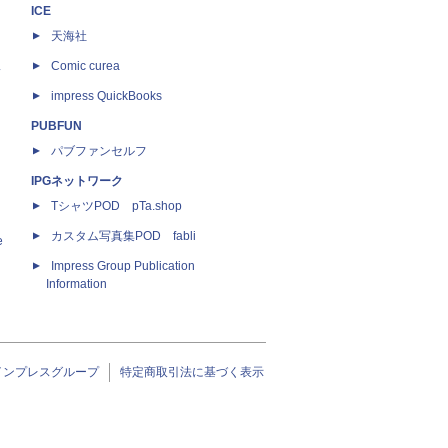
ICE
天海社
ス
Comic curea
impress QuickBooks
PUBFUN
パブファンセルフ
IPGネットワーク
TシャツPOD pTa.shop
カスタム写真集POD fabli
e
Impress Group Publication
Information
インプレスグループ
特定商取引法に基づく表示