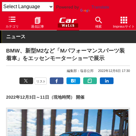
Powered by
Translate
Car Watch
自動車
BMW
M2
カテゴリ
過去記事
検索
Impressサイト
ニュース
BMW、新型M2など「Mパフォーマンスパーツ装
着車」をエッセンモーターショーで展示
編集部：塩谷公邦
2022年12月6日 17:30
リスト
2022年12月3日～11日（現地時間） 開催