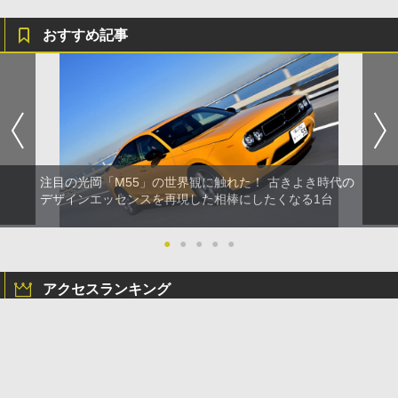
おすすめ記事
注目の光岡「M55」の世界観に触れた！ 古きよき時代の
デザインエッセンスを再現した相棒にしたくなる1台
●
●
●
●
●
アクセスランキング
1時間
24時間
1週間
1カ月
2026年7月の車名別新車ランキング、「エルグランド」は1883
台で乗用車36位、「キックス」は2591台で27位に
トヨタ、「GR86」一部改良 3眼カメラ採用やMT仕様の5速から