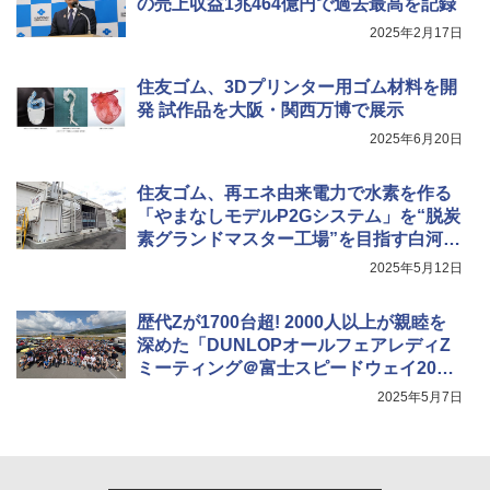
の売上収益1兆464億円で過去最高を記録
2025年2月17日
住友ゴム、3Dプリンター用ゴム材料を開
発 試作品を大阪・関西万博で展示
2025年6月20日
住友ゴム、再エネ由来電力で水素を作る
「やまなしモデルP2Gシステム」を“脱炭
素グランドマスター工場”を目指す白河工
場に設置
2025年5月12日
歴代Zが1700台超! 2000人以上が親睦を
深めた「DUNLOPオールフェアレディZ
ミーティング＠富士スピードウェイ202
5」
2025年5月7日