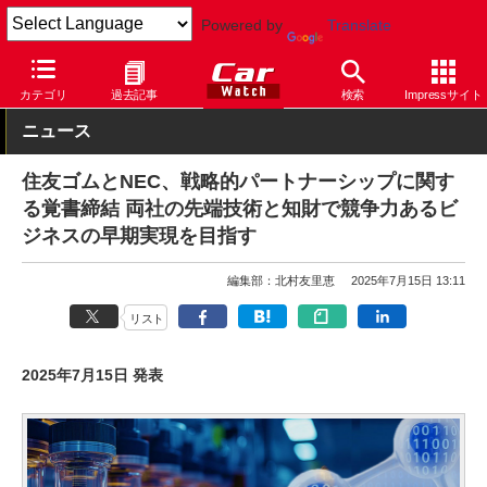
Powered by
Translate
Car Watch
タイヤ
ダンロップ
カテゴリ
過去記事
検索
Impressサイト
ニュース
住友ゴムとNEC、戦略的パートナーシップに関す
る覚書締結 両社の先端技術と知財で競争力あるビ
ジネスの早期実現を目指す
編集部：北村友里恵
2025年7月15日 13:11
リスト
2025年7月15日 発表