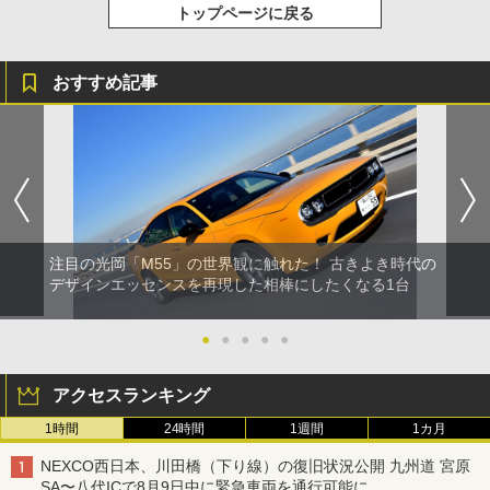
トップページに戻る
おすすめ記事
注目の光岡「M55」の世界観に触れた！ 古きよき時代の
デザインエッセンスを再現した相棒にしたくなる1台
●
●
●
●
●
アクセスランキング
1時間
24時間
1週間
1カ月
NEXCO西日本、川田橋（下り線）の復旧状況公開 九州道 宮原
SA〜八代ICで8月9日中に緊急車両を通行可能に