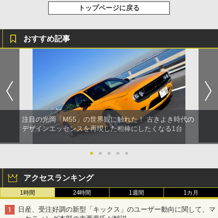
トップページに戻る
おすすめ記事
注目の光岡「M55」の世界観に触れた！ 古きよき時代の
デザインエッセンスを再現した相棒にしたくなる1台
●
●
●
●
●
アクセスランキング
1時間
24時間
1週間
1カ月
日産、受注好調の新型「キックス」のユーザー動向に関して、マ