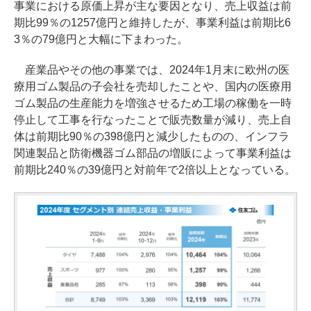
事業における原価上昇が主な要因となり、売上収益は前
期比99％の1257億円と維持したが、事業利益は前期比6
3％の79億円と大幅に下まわった。
産業品やその他の事業では、2024年1月末に欧州の医
療用ゴム製品の子会社を売却したことや、国内の医療用
ゴム製品の生産能力を増強させるため工場の稼働を一時
停止して工事を行なったことで販売数量が減り、売上自
体は前期比90％の398億円と減少したものの、インフラ
関連製品と防衛機器ゴム部品の増販によって事業利益は
前期比240％の39億円と対前年で2倍以上となっている。