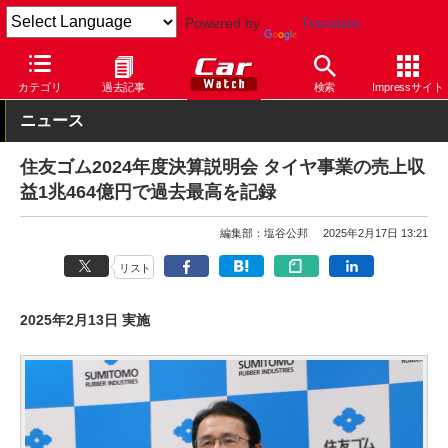
Powered by
Translate
Car Watch
タイヤ
ダンロップ
カテゴリ
過去記事
検索
Impressサイト
ニュース
住友ゴム2024年度決算説明会 タイヤ事業の売上収
益1兆464億円で過去最高を記録
編集部：塩谷公邦
2025年2月17日 13:21
リスト
2025年2月13日 実施