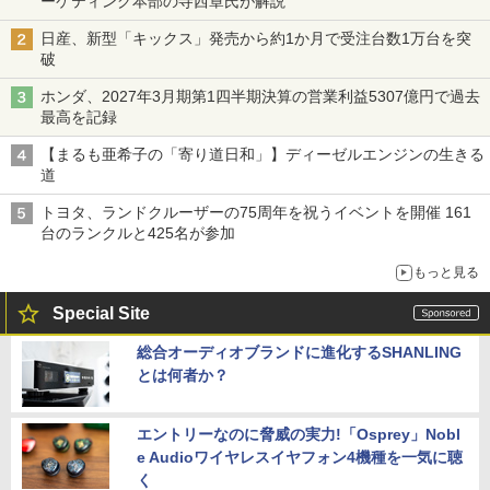
ーケティング本部の寺西章氏が解説
日産、新型「キックス」発売から約1か月で受注台数1万台を突
破
ホンダ、2027年3月期第1四半期決算の営業利益5307億円で過去
最高を記録
【まるも亜希子の「寄り道日和」】ディーゼルエンジンの生きる
道
トヨタ、ランドクルーザーの75周年を祝うイベントを開催 161
台のランクルと425名が参加
もっと見る
Special Site
総合オーディオブランドに進化するSHANLING
とは何者か？
エントリーなのに脅威の実力!「Osprey」Nobl
e Audioワイヤレスイヤフォン4機種を一気に聴
く