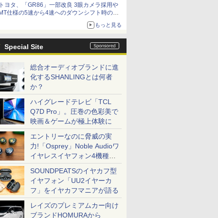
トヨタ、「GR86」一部改良 3眼カメラ採用や
MT仕様の5速から4速へのダウンシフト時の操
作性向上など
もっと見る
Special Site
総合オーディオブランドに進
化するSHANLINGとは何者
か？
ハイグレードテレビ「TCL
Q7D Pro」。圧巻の色彩美で
映画＆ゲームが極上体験に
エントリーなのに脅威の実
力!「Osprey」Noble Audioワ
イヤレスイヤフォン4機種を
一気に聴く
SOUNDPEATSのイヤカフ型
イヤフォン「UU2イヤーカ
フ」をイヤカフマニアが語る
レイズのプレミアムカー向け
ブランドHOMURAから