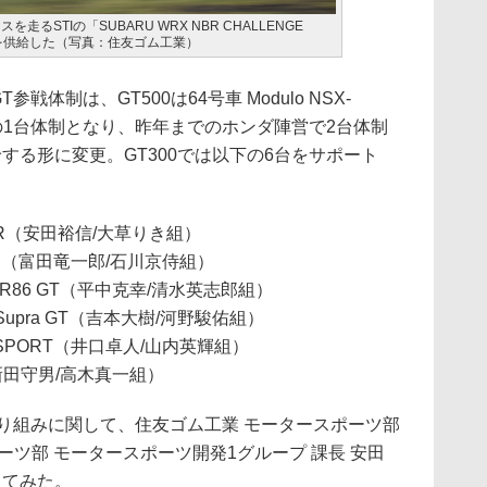
るSTIの「SUBARU WRX NBR CHALLENGE
ヤを供給した（写真：住友ゴム工業）
戦体制は、GT500は64号車 Modulo NSX-
の1台体制となり、昨年までのホンダ陣営で2台体制
する形に変更。GT300では以下の6台をサポート
GT-R（安田裕信/大草りき組）
GT-R（富田竜一郎/石川京侍組）
R86 GT（平中克幸/清水英志郎組）
 GR Supra GT（吉本大樹/河野駿佑組）
D SPORT（井口卓人/山内英輝組）
T3（新田守男/高木真一組）
取り組みに関して、住友ゴム工業 モータースポーツ部
ーツ部 モータースポーツ開発1グループ 課長 安田
ってみた。