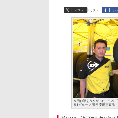
ポスト
リスト
シ
今回お話をうかがった、住友ゴ
発1グループ 課長 安田恵直氏