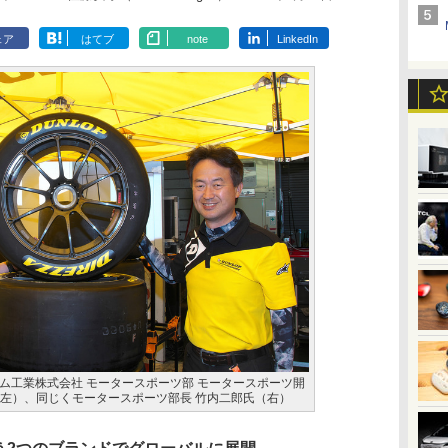
ェア
はてブ
note
LinkedIn
ム工業株式会社 モータースポーツ部 モータースポーツ開
（左）、同じくモータースポーツ部長 竹内二郎氏（右）