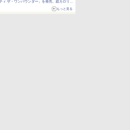
ティ ザ・ワンパウンダー」を発売。総カロリー
約1656kcal、総重量約527g！
もっと見る