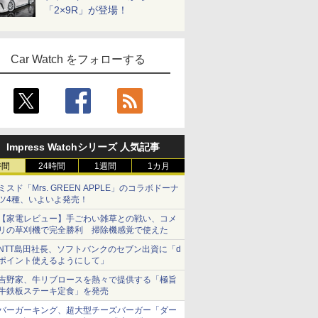
「2×9R」が登場！
Car Watch をフォローする
Impress Watchシリーズ 人気記事
時間
24時間
1週間
1カ月
ミスド「Mrs. GREEN APPLE」のコラボドーナ
ツ4種、いよいよ発売！
【家電レビュー】手ごわい雑草との戦い、コメ
リの草刈機で完全勝利 掃除機感覚で使えた
NTT島田社長、ソフトバンクのセブン出資に「d
ポイント使えるようにして」
吉野家、牛リブロースを熱々で提供する「極旨
牛鉄板ステーキ定食」を発売
バーガーキング、超大型チーズバーガー「ダー