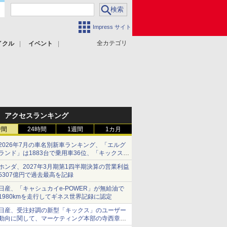
Impress サイト
全カテゴリ
イクル
イベント
アクセスランキング
時間
24時間
1週間
1カ月
2026年7月の車名別新車ランキング、「エルグ
ランド」は1883台で乗用車36位、「キックス」
は2591台で27位に
ホンダ、2027年3月期第1四半期決算の営業利益
5307億円で過去最高を記録
日産、「キャシュカイe-POWER」が無給油で
1980kmを走行してギネス世界記録に認定
日産、受注好調の新型「キックス」のユーザー
動向に関して、マーケティング本部の寺西章氏
が解説