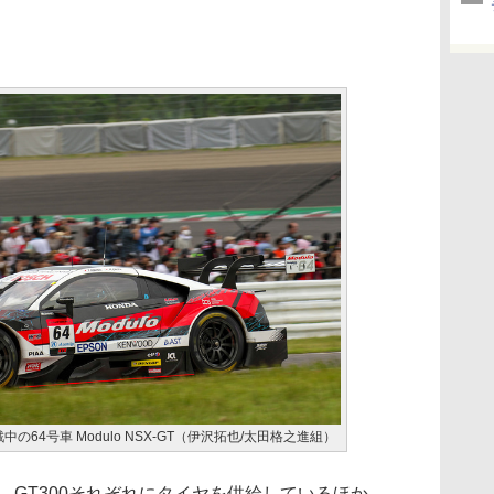
参戦中の64号車 Modulo NSX-GT（伊沢拓也/太田格之進組）
00、GT300それぞれにタイヤを供給しているほか、