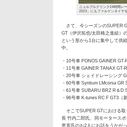
ニュルブルクリンク24時間レースを走
2023」にもファルケンタイ
さて、今シーズンのSUPER GT参
GT（伊沢拓也/太田格之進組）
という形から1台に集中して供給
中。
・10号車 PONOS GAINER 
・11号車 GAINER TANAX 
・20号車 シェイドレーシング G
・60号車 Syntium LMcorsa
・61号車 SUBARU BRZ R＆
・96号車 K-tunes RC F G
そこでSUPER GTにおける
長 竹内二郎氏、同モータースポ
恵直氏のお2人にお話をうかが