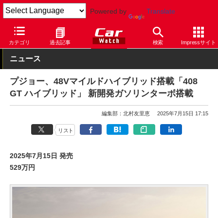
Powered by
Translate
Car Watch
自動車
プジョー
カテゴリ
過去記事
検索
Impressサイト
ニュース
プジョー、48Vマイルドハイブリッド搭載「408
GT ハイブリッド」 新開発ガソリンターボ搭載
編集部：北村友里恵
2025年7月15日 17:15
リスト
2025年7月15日 発売
529万円