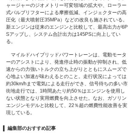
ャージャーのジオメトリー可変領域の拡大や、ローラー
式バルブリフターによる摩擦低減、インジェクターの高
圧化（最大噴射圧35MPa）などの改良も施されている。
新エンジンは従来のエンジンと比較して、最高出力が6P
Sアップし、システム合計出力は145PSに向上してい
る。
マイルドハイブリッドパワートレーンは、電動モータ
ーのアシストにより、発進停止時の振動が抑制され、低
速からの力強いトルクの立ち上がりとともにスムーズで
心地よい加速が味わえるとのこと。走行状況によっては
約30km/hまで電気による走行ができ、信号待ちの多い市
街地走行では、1時間あたり約50％はエンジンを使用し
ない状態となり実用燃費を向上させた。なお、ガソリン
エンジンモデルと比較して、22％超の燃費性能改善を実
現している。
編集部のおすすめ記事