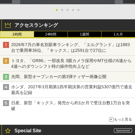
●
●
●
●
●
アクセスランキング
1時間
24時間
1週間
1カ月
2026年7月の車名別新車ランキング、「エルグランド」は1883
台で乗用車36位、「キックス」は2591台で27位に
トヨタ、「GR86」一部改良 3眼カメラ採用やMT仕様の5速から
4速へのダウンシフト時の操作性向上など
光岡、新型オープンカーの第3弾ティザー画像公開
ホンダ、2027年3月期第1四半期決算の営業利益5307億円で過去
最高を記録
日産、新型「キックス」発売から約1か月で受注台数1万台を突
破
もっと見る
Special Site