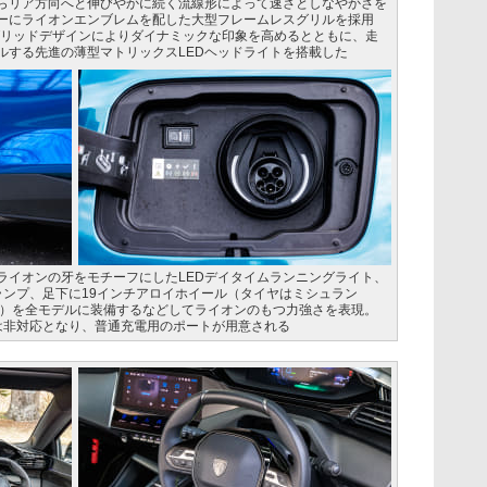
らリア方向へと伸びやかに続く流線形によって速さとしなやかさを
ーにライオンエンブレムを配した大型フレームレスグリルを採用
グリッドデザインによりダイナミックな印象を高めるとともに、走
ルする先進の薄型マトリックスLEDヘッドライトを搭載した
ライオンの牙をモチーフにしたLEDデイタイムランニングライト、
ランプ、足下に19インチアロイホイール（タイヤはミシュラン
55R19）を全モデルに装備するなどしてライオンのもつ力強さを表現。
充電は非対応となり、普通充電用のポートが用意される