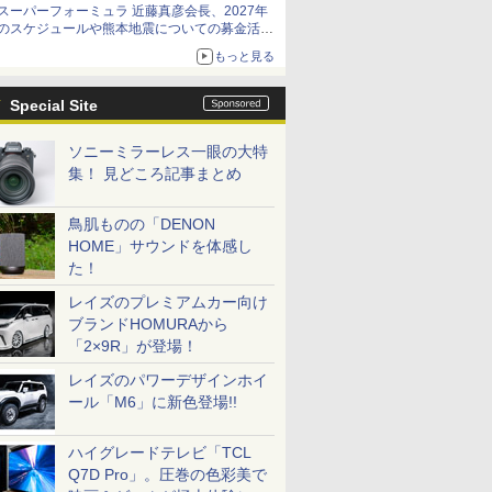
スーパーフォーミュラ 近藤真彦会長、2027年
のスケジュールや熊本地震についての募金活動
を紹介
もっと見る
Special Site
ソニーミラーレス一眼の大特
集！ 見どころ記事まとめ
鳥肌ものの「DENON
HOME」サウンドを体感し
た！
レイズのプレミアムカー向け
ブランドHOMURAから
「2×9R」が登場！
レイズのパワーデザインホイ
ール「M6」に新色登場!!
ハイグレードテレビ「TCL
Q7D Pro」。圧巻の色彩美で