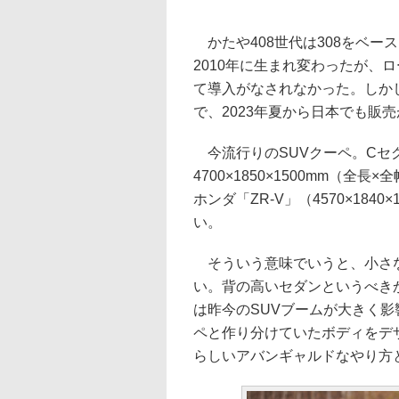
かたや408世代は308をベー
2010年に生まれ変わったが、
て導入がなされなかった。しか
で、2023年夏から日本でも販
今流行りのSUVクーペ。Cセ
4700×1850×1500mm（
ホンダ「ZR-V」（4570×18
い。
そういう意味でいうと、小さな
い。背の高いセダンというべき
は昨今のSUVブームが大きく影
ペと作り分けていたボディをデ
らしいアバンギャルドなやり方