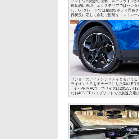
ィンドウの絶妙な傾斜、ルーフラインか
視覚的に表現。エクステリアではセンタ
し、GTグレードでは精緻なボディ同色
行状況に応じて自動で照射をコントロー
プジョーのアイデンティティともいえる
ライオンの爪をモチーフにした3本LED
「e・PRIMACY」でサイズは205/
なお408 GT ハイブリッドでは急速