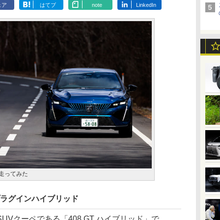
ェア
はてブ
note
LinkedIn
を走ってみた
はプラグインハイブリッド
Vクーペである「408 GT ハイブリッド」で