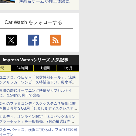
映画＆ゲームが極上体験に
Car Watch をフォローする
Impress Watchシリーズ 人気記事
時間
24時間
1週間
1カ月
ユニクロ、今日から「お盆特別セール」。涼感
シアサッカーワンピース待望値下げ、撥水ギア
ショーツは1990円に
東映の歴代オープニング映像がカプセルトイ
に。全5種で8月下旬発売
令和のファミコンディスクシステム？安価に書
き換え可能なGB用「しましまディスクシステ
ム」
カルディ、オンライン限定「ネコバッグ＆タン
ブラーセット」を一般販売。7月の抽選販売の
当選無効分
スターバックス、横浜に“文化財カフェ”8月10日
オープン