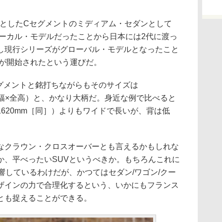
スとしたCセグメントのミディアム・セダンとして
ローカル・モデルだったことから日本には2代に渡っ
し現行シリーズがグローバル・モデルとなったこと
売が開始されたという運びだ。
グメントと銘打ちながらもそのサイズは
全長×全幅×全高）と、かなり大柄だ。身近な例で比べると
40×1620mm［同］）よりもワイドで長いが、背は低
クラウン・クロスオーバーとも言えるかもしれな
か、平べったいSUVというべきか。もちろんこれに
響しているわけだが、かつてはセダン/ワゴン/クー
ザインの力で合理化するという、いかにもフランス
とも捉えることができる。