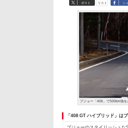
ポスト
リスト
シ
プジョー「408」で500km強
「408 GT ハイブリッド」
プジョーのスタイリッシュなSU