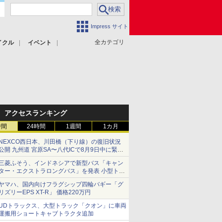
Impress サイト
全カテゴリ
イクル
イベント
アクセスランキング
時間
24時間
1週間
1カ月
NEXCO西日本、川田橋（下り線）の復旧状況
公開 九州道 宮原SA〜八代ICで8月9日中に緊急
車両を通行可能に
三菱ふそう、インドネシアで新型バス「キャン
ター・エクストラロングバス」を発表 小型トラ
ックベースの観光・旅客輸送向けバス
ヤマハ、国内向けフラグシップ四輪バギー「グ
リズリーEPS XT-R」 価格220万円
UDトラックス、大型トラック「クオン」に車両
運搬用ショートキャブトラクタ追加