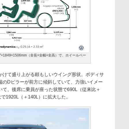
×1849×1506mm（全長×全幅×全高）で、ホイールベー
けて盛り上がる頼もしいウイング形状。ボディサ
端のDピラーが前方に傾斜していて、力強いイメー
て、後席に乗員が座った状態で690L（従来比＋
で1920L（＋140L）に拡大した。