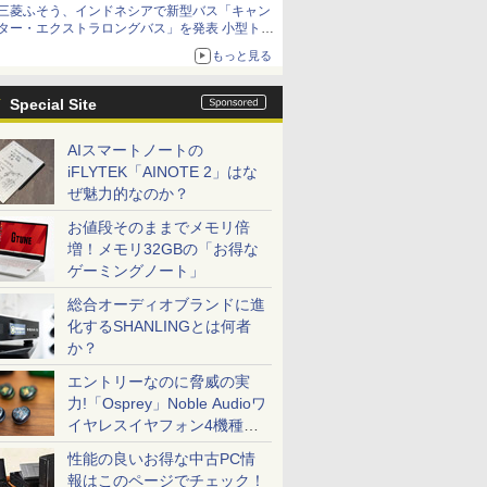
三菱ふそう、インドネシアで新型バス「キャン
ター・エクストラロングバス」を発表 小型トラ
ックベースの観光・旅客輸送向けバス
もっと見る
Special Site
AIスマートノートの
iFLYTEK「AINOTE 2」はな
ぜ魅力的なのか？
お値段そのままでメモリ倍
増！メモリ32GBの「お得な
ゲーミングノート」
総合オーディオブランドに進
化するSHANLINGとは何者
か？
エントリーなのに脅威の実
力!「Osprey」Noble Audioワ
イヤレスイヤフォン4機種を
一気に聴く
性能の良いお得な中古PC情
報はこのページでチェック！