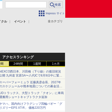
Impress サイト
全カテゴリ
イクル
イベント
アクセスランキング
時間
24時間
1週間
1カ月
NEXCO西日本、川田橋（下り線）の復旧状況
公開 九州道 宮原SA〜八代ICで8月9日中に緊急
車両を通行可能に
スーパーフォーミュラ 近藤真彦会長、2027年
のスケジュールや熊本地震についての募金活動
を紹介
UDトラックス、大型トラック「クオン」に車両
運搬用ショートキャブトラクタ追加
ヤマハ、国内向けフラグシップ四輪バギー「グ
リズリーEPS XT-R」 価格220万円