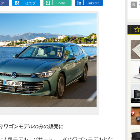
ェア
はてブ
note
LinkedIn
」
よりワゴンモデルのみの販売に
人気モデル「パサート」。そのワゴンモデルとな