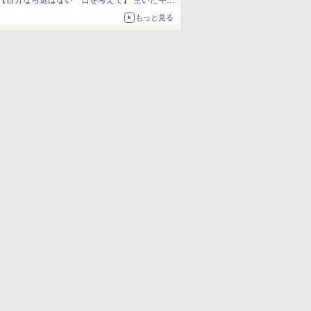
【自分なら選ばない一日を考えて】 空いた午後
をチャッピーに捧げたら、思わぬ絶景に出会っ
もっと見る
た話