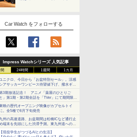
Car Watch をフォローする
Impress Watchシリーズ 人気記事
時間
24時間
1週間
1カ月
ユニクロ、今日から「お盆特別セール」。涼感
シアサッカーワンピース待望値下げ、撥水ギア
ショーツは1990円に
第3期放送記念！ アニメ「薬屋のひとりご
と」第1期・第2期全話を「TVer」にて期間限定
で順次無料配信開始
東映の歴代オープニング映像がカプセルトイ
に。全5種で8月下旬発売
九州の高速道路、お盆期間は松橋ICなど通行止
め端末を先頭にした渋滞予測。東九州道への迂
回は料金調整を実施
【現役学生がつづるAIとの生活】