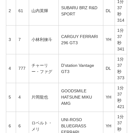
1分
SUBARU BRZ R&D
37
2
61
山内英輝
DL
SPORT
秒
314
1分
CARGUY FERRARI
37
3
7
小林利徠斗
YH
296 GT3
秒
341
1分
チャーリ
D'station Vantage
37
4
777
DL
ー・ファグ
GT3
秒
373
1分
GOODSMILE
37
5
4
片岡龍也
HATSUNE MIKU
YH
秒
AMG
421
1分
UNI-ROSO
ロベルト・
37
6
6
BLUEGRASS
YH
メリ
秒
FERRARI