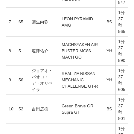
547
1分
LEON PYRAMID
37
7
65
蒲生尚弥
BS
AMG
秒
565
1分
MACHSYAKEN AIR
37
8
5
塩津佑介
BUSTER MC86
YH
秒
MACH GO
590
ジョアオ・
1分
REALIZE NISSAN
パオロ・
37
9
56
MECHANIC
YH
デ・オリベ
秒
CHALLENGE GT-R
イラ
605
1分
Green Brave GR
37
10
52
吉田広樹
BS
Supra GT
秒
801
1分