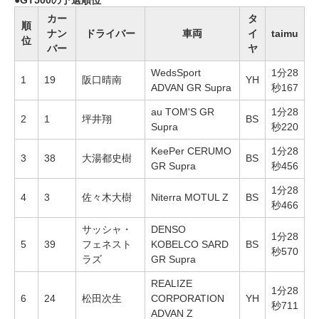
GT500の予選順位
カー
タ
順
ナン
ドライバー
車両
イ
taimu
位
バー
ヤ
WedsSport
1分28
1
19
阪口晴南
YH
ADVAN GR Supra
秒167
au TOM'S GR
1分28
2
1
坪井翔
BS
Supra
秒220
KeePer CERUMO
1分28
3
38
大湯都史樹
BS
GR Supra
秒456
1分28
4
3
佐々木大樹
Niterra MOTUL Z
BS
秒466
サッシャ・
DENSO
1分28
5
39
フェネスト
KOBELCO SARD
BS
秒570
ラズ
GR Supra
REALIZE
1分28
6
24
松田次生
CORPORATION
YH
秒711
ADVAN Z