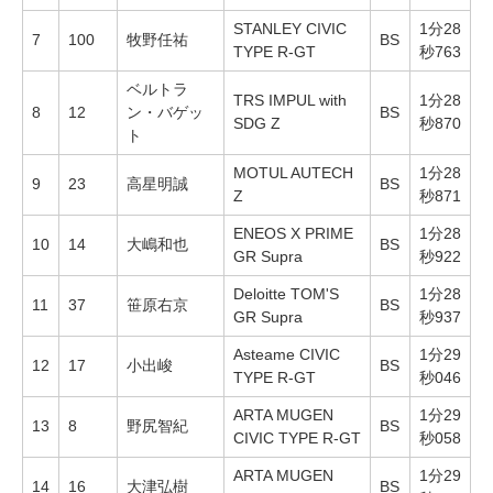
STANLEY CIVIC
1分28
7
100
牧野任祐
BS
TYPE R-GT
秒763
ベルトラ
TRS IMPUL with
1分28
8
12
ン・バゲッ
BS
SDG Z
秒870
ト
MOTUL AUTECH
1分28
9
23
高星明誠
BS
Z
秒871
ENEOS X PRIME
1分28
10
14
大嶋和也
BS
GR Supra
秒922
Deloitte TOM'S
1分28
11
37
笹原右京
BS
GR Supra
秒937
Asteame CIVIC
1分29
12
17
小出峻
BS
TYPE R-GT
秒046
ARTA MUGEN
1分29
13
8
野尻智紀
BS
CIVIC TYPE R-GT
秒058
ARTA MUGEN
1分29
14
16
大津弘樹
BS