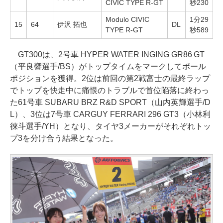
CIVIC TYPE R-GT
秒230
Modulo CIVIC
1分29
15
64
伊沢 拓也
DL
TYPE R-GT
秒589
GT300は、2号車 HYPER WATER INGING GR86 GT
（平良響選手/BS）がトップタイムをマークしてポール
ポジションを獲得。2位は前回の第2戦富士の最終ラップ
でトップを快走中に痛恨のトラブルで首位陥落に終わっ
た61号車 SUBARU BRZ R&D SPORT（山内英輝選手/D
L）、3位は7号車 CARGUY FERRARI 296 GT3（小林利
徠斗選手/YH）となり、タイヤ3メーカーがそれぞれトッ
プ3を分け合う結果となった。