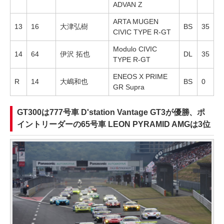
ADVAN Z
ARTA MUGEN
13
16
大津弘樹
BS
35
CIVIC TYPE R-GT
Modulo CIVIC
14
64
伊沢 拓也
DL
35
TYPE R-GT
ENEOS X PRIME
R
14
大嶋和也
BS
0
GR Supra
GT300は777号車 D'station Vantage GT3が優勝、ポ
イントリーダーの65号車 LEON PYRAMID AMGは3位