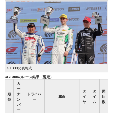
GT300の表彰式
GT300のレース結果（暫定）
カ
ー
タ
タ
周
順
ナ
ドライバ
車両
イ
イ
回
位
ン
ー
ヤ
ム
数
バ
ー