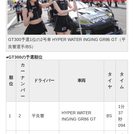
GT300予選1位の2号車 HYPER WATER INGING GR86 GT（平
良響選手/BS）
GT300の予選順位
カ
ー
タ
タ
順
ナ
ドライバー
車両
イ
イ
位
ン
ヤ
ム
バ
ー
1分
HYPER WATER
37
1
2
平良響
BS
INGING GR86 GT
秒
094