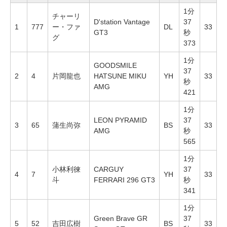
1分
チャーリ
D'station Vantage
37
1
777
ー・ファ
DL
33
GT3
秒
グ
373
1分
GOODSMILE
37
2
4
片岡龍也
HATSUNE MIKU
YH
33
秒
AMG
421
1分
LEON PYRAMID
37
3
65
蒲生尚弥
BS
33
AMG
秒
565
1分
小林利徠
CARGUY
37
4
7
YH
33
斗
FERRARI 296 GT3
秒
341
1分
Green Brave GR
37
5
52
吉田広樹
BS
33