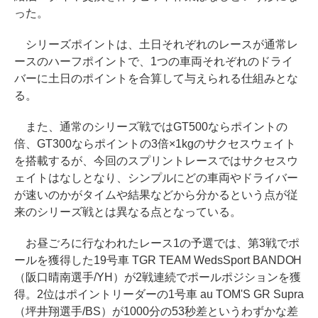
った。
シリーズポイントは、土日それぞれのレースが通常レ
ースのハーフポイントで、1つの車両それぞれのドライ
バーに土日のポイントを合算して与えられる仕組みとな
る。
また、通常のシリーズ戦ではGT500ならポイントの
倍、GT300ならポイントの3倍×1kgのサクセスウェイト
を搭載するが、今回のスプリントレースではサクセスウ
ェイトはなしとなり、シンプルにどの車両やドライバー
が速いのかがタイムや結果などから分かるという点が従
来のシリーズ戦とは異なる点となっている。
お昼ごろに行なわれたレース1の予選では、第3戦でポ
ールを獲得した19号車 TGR TEAM WedsSport BANDOH
（阪口晴南選手/YH）が2戦連続でポールポジションを獲
得。2位はポイントリーダーの1号車 au TOM'S GR Supra
（坪井翔選手/BS）が1000分の53秒差というわずかな差