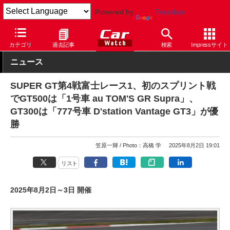
Powered by
Translate
Car Watch
自動車
トヨタ
スープラ
カテゴリ
過去記事
検索
Impressサイト
ニュース
SUPER GT第4戦富士レース1、初のスプリント戦
でGT500は「1号車 au TOM'S GR Supra」、
GT300は「777号車 D'station Vantage GT3」が優
勝
笠原一輝
Photo：高橋 学
2025年8月2日 19:01
リスト
2025年8月2日～3日 開催