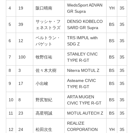
WedsSport ADVAN
4
19
阪口晴南
YH
35
GR Supra
サッシャ・フ
DENSO KOBELCO
5
39
BS
35
ェネストラズ
SARD GR Supra
ベルトラン・
TRS IMPUL with
6
12
BS
35
バゲット
SDG Z
STANLEY CIVIC
7
100
牧野任祐
BS
35
TYPE R-GT
8
3
佐々木大樹
Niterra MOTUL Z
BS
35
Asteame CIVIC
9
17
小出峻
BS
35
TYPE R-GT
ARTA MUGEN
10
8
野尻智紀
BS
35
CIVIC TYPE R-GT
11
23
高星明誠
MOTUL AUTECH Z
BS
35
REALIZE
12
24
松田次生
CORPORATION
YH
35