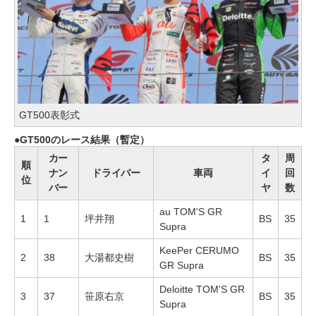
GT500表彰式
GT500のレース結果（暫定）
カー
タ
周
順
ナン
ドライバー
車両
イ
回
位
バー
ヤ
数
au TOM'S GR
1
1
坪井翔
BS
35
Supra
KeePer CERUMO
2
38
大湯都史樹
BS
35
GR Supra
Deloitte TOM'S GR
3
37
笹原右京
BS
35
Supra