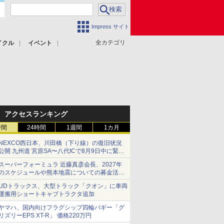
Impress サイト
全カテゴリ
イクル
イベント
アクセスランキング
時間
24時間
1週間
1カ月
NEXCO西日本、川田橋（下り線）の復旧状況
公開 九州道 宮原SA〜八代ICで8月9日中に緊急
車両を通行可能に
スーパーフォーミュラ 近藤真彦会長、2027年
のスケジュールや熊本地震についての募金活動
を紹介
UDトラックス、大型トラック「クオン」に車両
運搬用ショートキャブトラクタ追加
ヤマハ、国内向けフラグシップ四輪バギー「グ
リズリーEPS XT-R」 価格220万円