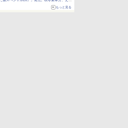
だ値スペシャル28）」発売。秋冬乗車分、えき
ねっと限定
もっと見る