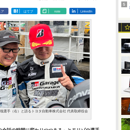
ェア
はてブ
note
LinkedIn
輝哉選手（右）と語るトヨタ自動車株式会社 代表取締役会