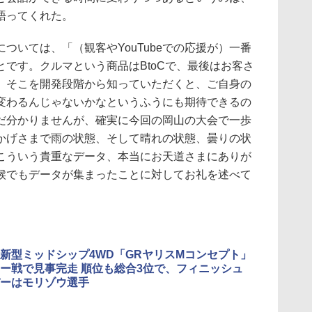
語ってくれた。
いては、「（観客やYouTubeでの応援が）一番
です。クルマという商品はBtoCで、最後はお客さ
。そこを開発段階から知っていただくと、ご自身の
変わるんじゃないかなというふうにも期待できるの
だ分かりませんが、確実に今回の岡山の大会で一歩
かげさまで雨の状態、そして晴れの状態、曇りの状
こういう貴重なデータ、本当にお天道さまにありが
候でもデータが集まったことに対してお礼を述べて
新型ミッドシップ4WD「GRヤリスMコンセプト」
ー戦で見事完走 順位も総合3位で、フィニッシュ
ーはモリゾウ選手