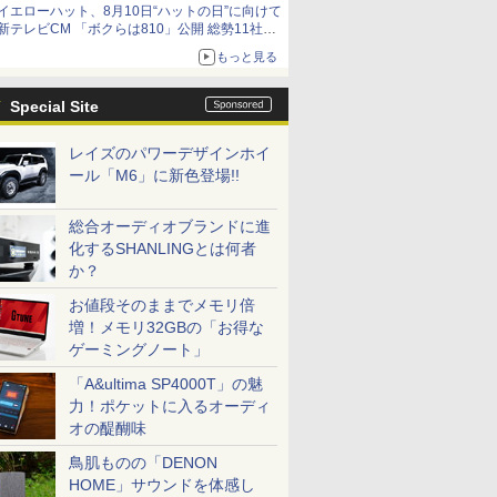
イエローハット、8月10日“ハットの日”に向けて
新テレビCM 「ボクらは810」公開 総勢11社
107名が参画
もっと見る
Special Site
レイズのパワーデザインホイ
ール「M6」に新色登場!!
総合オーディオブランドに進
化するSHANLINGとは何者
か？
お値段そのままでメモリ倍
増！メモリ32GBの「お得な
ゲーミングノート」
「A&ultima SP4000T」の魅
力！ポケットに入るオーディ
オの醍醐味
鳥肌ものの「DENON
HOME」サウンドを体感し