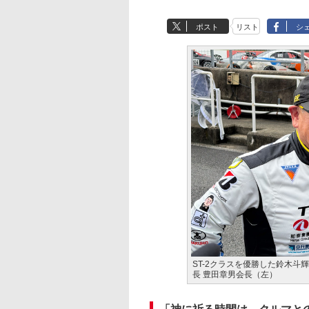
ポスト
リスト
シ
ST-2クラスを優勝した鈴木斗
長 豊田章男会長（左）