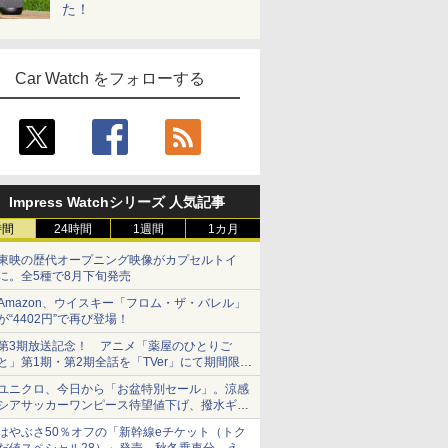
た！
Car Watch をフォローする
Impress Watchシリーズ 人気記事
時間
24時間
1週間
1カ月
東映の歴代オープニング映像がカプセルトイ
に。全5種で8月下旬発売
Amazon、ウイスキー「フロム・ザ・バレル」
が“4402円”で再び登場！
第3期放送記念！ アニメ「薬屋のひとりご
と」第1期・第2期全話を「TVer」にて期間限定
で順次無料配信開始
ユニクロ、今日から「お盆特別セール」。涼感
シアサッカーワンピース待望値下げ、撥水ギア
ショーツは1990円に
はやぶさ50％オフの「新幹線eチケット（トク