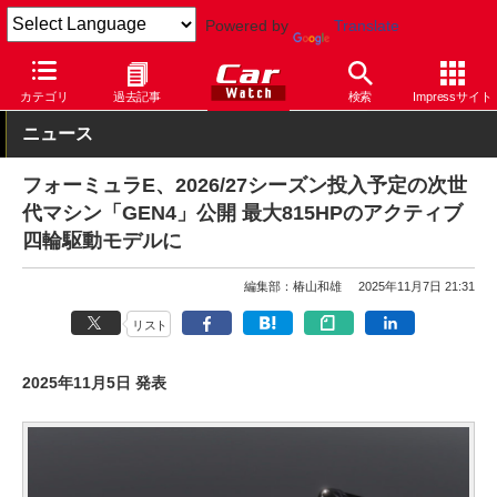
Powered by
Translate
Car Watch
モータースポーツ
フォーミュラE
カテゴリ
過去記事
検索
Impressサイト
ニュース
フォーミュラE、2026/27シーズン投入予定の次世
代マシン「GEN4」公開 最大815HPのアクティブ
四輪駆動モデルに
編集部：椿山和雄
2025年11月7日 21:31
リスト
2025年11月5日 発表