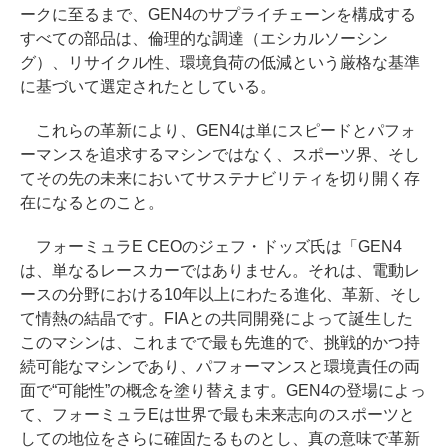
ークに至るまで、GEN4のサプライチェーンを構成する
すべての部品は、倫理的な調達（エシカルソーシン
グ）、リサイクル性、環境負荷の低減という厳格な基準
に基づいて選定されたとしている。
これらの革新により、GEN4は単にスピードとパフォ
ーマンスを追求するマシンではなく、スポーツ界、そし
てその先の未来においてサステナビリティを切り開く存
在になるとのこと。
フォーミュラE CEOのジェフ・ドッズ氏は「GEN4
は、単なるレースカーではありません。それは、電動レ
ースの分野における10年以上にわたる進化、革新、そし
て情熱の結晶です。FIAとの共同開発によって誕生した
このマシンは、これまでで最も先進的で、挑戦的かつ持
続可能なマシンであり、パフォーマンスと環境責任の両
面で“可能性”の概念を塗り替えます。GEN4の登場によっ
て、フォーミュラEは世界で最も未来志向のスポーツと
しての地位をさらに確固たるものとし、真の意味で革新