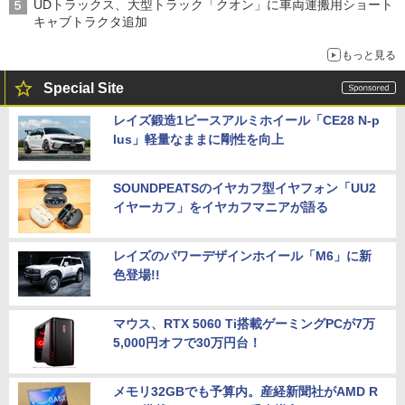
UDトラックス、大型トラック「クオン」に車両運搬用ショート
キャブトラクタ追加
もっと見る
Special Site
レイズ鍛造1ピースアルミホイール「CE28 N-p
lus」軽量なままに剛性を向上
SOUNDPEATSのイヤカフ型イヤフォン「UU2
イヤーカフ」をイヤカフマニアが語る
レイズのパワーデザインホイール「M6」に新
色登場!!
マウス、RTX 5060 Ti搭載ゲーミングPCが7万
5,000円オフで30万円台！
メモリ32GBでも予算内。産経新聞社がAMD R