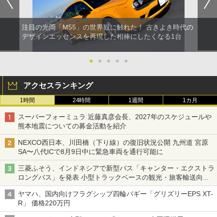
注目の光岡「M55」の世界観に触れた！ 古きよき時代の
デザインエッセンスを再現した相棒にしたくなる1台
●
●
●
●
●
アクセスランキング
1時間
24時間
1週間
1カ月
スーパーフォーミュラ 近藤真彦会長、2027年のスケジュールや
熊本地震についての募金活動を紹介
NEXCO西日本、川田橋（下り線）の復旧状況公開 九州道 宮原
SA〜八代ICで8月9日中に緊急車両を通行可能に
三菱ふそう、インドネシアで新型バス「キャンター・エクストラ
ロングバス」を発表 小型トラックベースの観光・旅客輸送向け
バス
ヤマハ、国内向けフラグシップ四輪バギー「グリズリーEPS XT-
R」 価格220万円