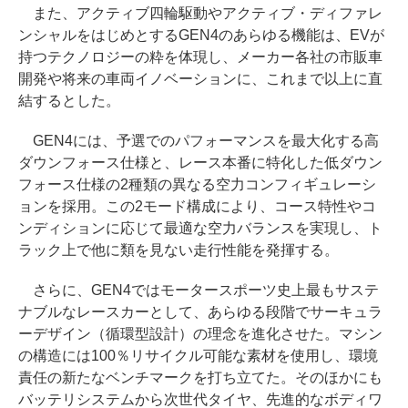
また、アクティブ四輪駆動やアクティブ・ディファレ
ンシャルをはじめとするGEN4のあらゆる機能は、EVが
持つテクノロジーの粋を体現し、メーカー各社の市販車
開発や将来の車両イノベーションに、これまで以上に直
結するとした。
GEN4には、予選でのパフォーマンスを最大化する高
ダウンフォース仕様と、レース本番に特化した低ダウン
フォース仕様の2種類の異なる空力コンフィギュレーシ
ョンを採用。この2モード構成により、コース特性やコ
ンディションに応じて最適な空力バランスを実現し、ト
ラック上で他に類を見ない走行性能を発揮する。
さらに、GEN4ではモータースポーツ史上最もサステ
ナブルなレースカーとして、あらゆる段階でサーキュラ
ーデザイン（循環型設計）の理念を進化させた。マシン
の構造には100％リサイクル可能な素材を使用し、環境
責任の新たなベンチマークを打ち立てた。そのほかにも
バッテリシステムから次世代タイヤ、先進的なボディワ