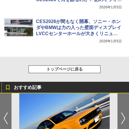
革ジャンは豊田章男会長がセレクトした
2026年1月5日
ものだった
CES2026が間もなく開幕、ソニー・ホン
ダやBMWは力の入った壁面ディスプレイ
LVCCセンターホールが大きくリニュー
アル
2026年1月5日
トップページに戻る
おすすめ記事