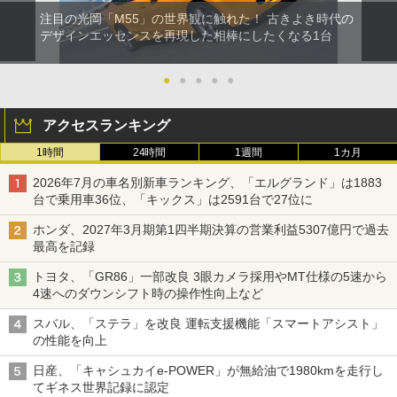
注目の光岡「M55」の世界観に触れた！ 古きよき時代の
デザインエッセンスを再現した相棒にしたくなる1台
●
●
●
●
●
アクセスランキング
1時間
24時間
1週間
1カ月
2026年7月の車名別新車ランキング、「エルグランド」は1883
台で乗用車36位、「キックス」は2591台で27位に
ホンダ、2027年3月期第1四半期決算の営業利益5307億円で過去
最高を記録
トヨタ、「GR86」一部改良 3眼カメラ採用やMT仕様の5速から
4速へのダウンシフト時の操作性向上など
スバル、「ステラ」を改良 運転支援機能「スマートアシスト」
の性能を向上
日産、「キャシュカイe-POWER」が無給油で1980kmを走行し
てギネス世界記録に認定