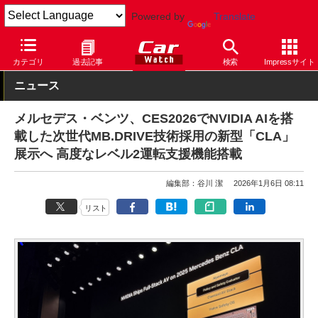
Powered by
Translate
Car Watch
自動車
メルセデス・ベンツ
CLA
カテゴリ
過去記事
検索
Impressサイト
ニュース
メルセデス・ベンツ、CES2026でNVIDIA AIを搭
載した次世代MB.DRIVE技術採用の新型「CLA」
展示へ 高度なレベル2運転支援機能搭載
編集部：谷川 潔
2026年1月6日 08:11
リスト