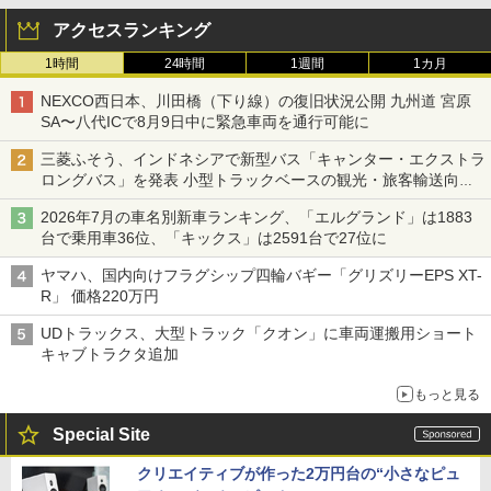
アクセスランキング
1時間
24時間
1週間
1カ月
NEXCO西日本、川田橋（下り線）の復旧状況公開 九州道 宮原
SA〜八代ICで8月9日中に緊急車両を通行可能に
三菱ふそう、インドネシアで新型バス「キャンター・エクストラ
ロングバス」を発表 小型トラックベースの観光・旅客輸送向け
バス
2026年7月の車名別新車ランキング、「エルグランド」は1883
台で乗用車36位、「キックス」は2591台で27位に
ヤマハ、国内向けフラグシップ四輪バギー「グリズリーEPS XT-
R」 価格220万円
UDトラックス、大型トラック「クオン」に車両運搬用ショート
キャブトラクタ追加
もっと見る
Special Site
クリエイティブが作った2万円台の“小さなピュ