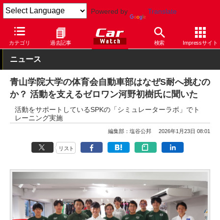
Powered by
Translate
Car Watch
モータースポーツ
スーパー耐久
カテゴリ
過去記事
検索
Impressサイト
ニュース
青山学院大学の体育会自動車部はなぜS耐へ挑むの
か？ 活動を支えるゼロワン河野初樹氏に聞いた
活動をサポートしているSPKの「シミュレーターラボ」でト
レーニング実施
編集部：塩谷公邦
2026年1月23日 08:01
リスト