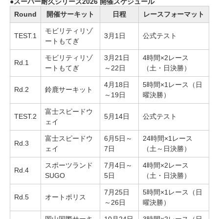
スーパー耐久シリーズ2026 開催スケジュール
Round
開催サーキット
日程
レースフォーマット
モビリティリゾ
TEST.1
3月1日
公式テスト
ートもてぎ
モビリティリゾ
3月21日
4時間×2レース
Rd.1
ートもてぎ
～22日
（土・日決勝）
4月18日
5時間×1レース（日
Rd.2
鈴鹿サーキット
～19日
曜決勝）
富士スピードウ
TEST.2
5月14日
公式テスト
ェイ
富士スピードウ
6月5日～
24時間×1レース
Rd.3
ェイ
7日
（土～日決勝）
スポーツランド
7月4日～
4時間×2レース
Rd.4
SUGO
5日
（土・日決勝）
7月25日
5時間×1レース（日
Rd.5
オートポリス
～26日
曜決勝）