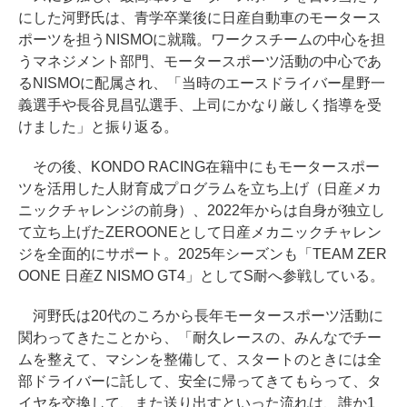
にした河野氏は、青学卒業後に日産自動車のモータース
ポーツを担うNISMOに就職。ワークスチームの中心を担
うマネジメント部門、モータースポーツ活動の中心であ
るNISMOに配属され、「当時のエースドライバー星野一
義選手や長谷見昌弘選手、上司にかなり厳しく指導を受
けました」と振り返る。
その後、KONDO RACING在籍中にもモータースポー
ツを活用した人財育成プログラムを立ち上げ（日産メカ
ニックチャレンジの前身）、2022年からは自身が独立し
て立ち上げたZEROONEとして日産メカニックチャレン
ジを全面的にサポート。2025年シーズンも「TEAM ZER
OONE 日産Z NISMO GT4」としてS耐へ参戦している。
河野氏は20代のころから長年モータースポーツ活動に
関わってきたことから、「耐久レースの、みんなでチー
ムを整えて、マシンを整備して、スタートのときには全
部ドライバーに託して、安全に帰ってきてもらって、タ
イヤを交換して、また送り出すといった流れは、誰か1