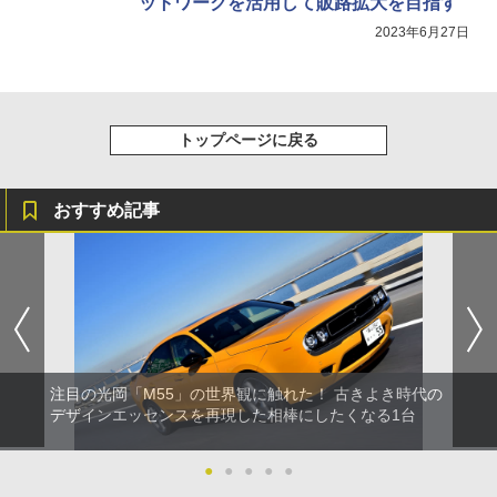
ットワークを活用して販路拡大を目指す
2023年6月27日
トップページに戻る
おすすめ記事
注目の光岡「M55」の世界観に触れた！ 古きよき時代の
デザインエッセンスを再現した相棒にしたくなる1台
●
●
●
●
●