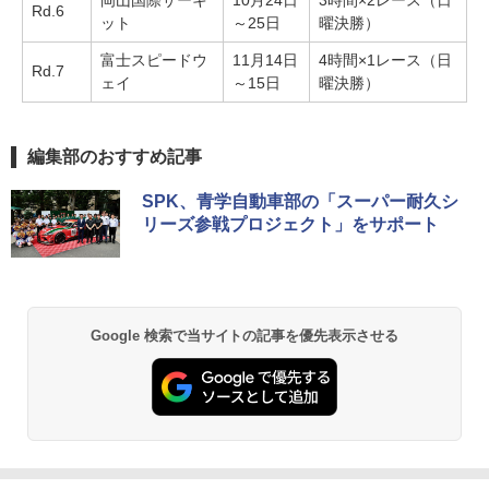
岡山国際サーキ
10月24日
3時間×2レース（日
Rd.6
ット
～25日
曜決勝）
富士スピードウ
11月14日
4時間×1レース（日
Rd.7
ェイ
～15日
曜決勝）
編集部のおすすめ記事
SPK、青学自動車部の「スーパー耐久シ
リーズ参戦プロジェクト」をサポート
Google 検索で当サイトの記事を優先表示させる