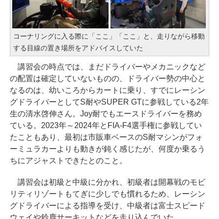
コーナリングに入る際に「ここ」「ここ」と、走りながら移動
する目線の置き場所をアドバイスしていた
講習会の時点では、まだドライバーやメカニックなど
の配置は確定していないものの、ドライバー勢の中心と
なるのは、幼いころからカートに乗り、すでにレーシン
グドライバーとしてS耐やSUPER GTに参戦している2年
生の清水啓伸さん。Joy耐でもエースドライバーを務め
ている。2023年～2024年とFIA-F4選手権に参戦してい
たこともあり、最初は市販車ベースのS耐マシンがフォ
ーミュラカーよりも動きが鈍く感じたが、何度か乗るう
ちにアジャストできたとのこと。
講習会は初級と中級に分かれ、初級者は開幕戦のモビ
リティリゾートもてぎに少しでも慣れるため、レーシン
グドライバーによる指導を受け、中級者は富士スピード
ウェイや鈴鹿サーキットなどを走り込んでいた。