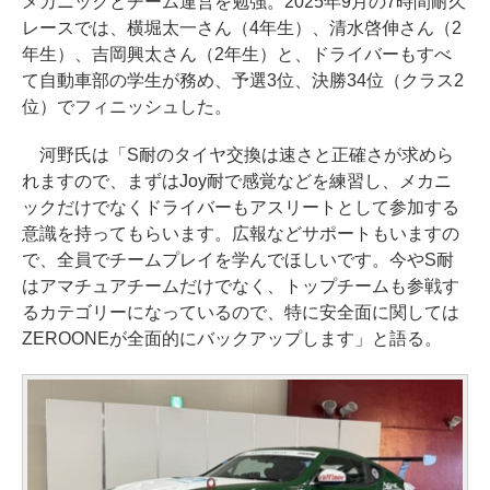
メカニックとチーム運営を勉強。2025年9月の7時間耐久
レースでは、横堀太一さん（4年生）、清水啓伸さん（2
年生）、吉岡興太さん（2年生）と、ドライバーもすべ
て自動車部の学生が務め、予選3位、決勝34位（クラス2
位）でフィニッシュした。
河野氏は「S耐のタイヤ交換は速さと正確さが求めら
れますので、まずはJoy耐で感覚などを練習し、メカニ
ックだけでなくドライバーもアスリートとして参加する
意識を持ってもらいます。広報などサポートもいますの
で、全員でチームプレイを学んでほしいです。今やS耐
はアマチュアチームだけでなく、トップチームも参戦す
るカテゴリーになっているので、特に安全面に関しては
ZEROONEが全面的にバックアップします」と語る。