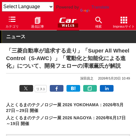
Powered by
Translate
Car Watch
イベント
人とくるまのテクノロジー展
2026
カテゴリ
過去記事
検索
Impressサイト
ニュース
「三菱自動車が追求する走り」「Super All Wheel
Control（S-AWC）」「電動化と知能化による進
化」について、開発フェローの澤瀬薫氏が解説
深田昌之
2026年5月20日 10:49
リスト
人とくるまのテクノロジー展 2026 YOKOHAMA：2026年5月
27日～29日 開催
人とくるまのテクノロジー展 2026 NAGOYA：2026年6月17日
～19日 開催