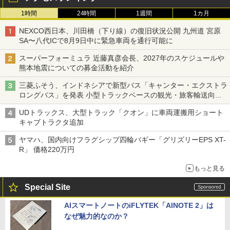
1時間
24時間
1週間
1カ月
NEXCO西日本、川田橋（下り線）の復旧状況公開 九州道 宮原
SA〜八代ICで8月9日中に緊急車両を通行可能に
スーパーフォーミュラ 近藤真彦会長、2027年のスケジュールや
熊本地震についての募金活動を紹介
三菱ふそう、インドネシアで新型バス「キャンター・エクストラ
ロングバス」を発表 小型トラックベースの観光・旅客輸送向け
バス
UDトラックス、大型トラック「クオン」に車両運搬用ショート
キャブトラクタ追加
ヤマハ、国内向けフラグシップ四輪バギー「グリズリーEPS XT-
R」 価格220万円
もっと見る
Special Site
AIスマートノートのiFLYTEK「AINOTE 2」は
なぜ魅力的なのか？