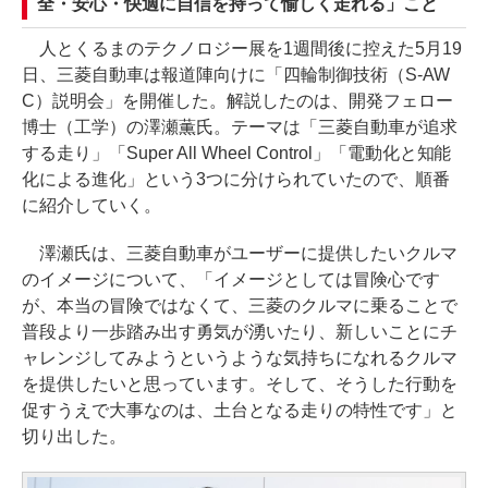
全・安心・快適に自信を持って愉しく走れる」こと
人とくるまのテクノロジー展を1週間後に控えた5月19
日、三菱自動車は報道陣向けに「四輪制御技術（S-AW
C）説明会」を開催した。解説したのは、開発フェロー
博士（工学）の澤瀬薫氏。テーマは「三菱自動車が追求
する走り」「Super All Wheel Control」「電動化と知能
化による進化」という3つに分けられていたので、順番
に紹介していく。
澤瀬氏は、三菱自動車がユーザーに提供したいクルマ
のイメージについて、「イメージとしては冒険心です
が、本当の冒険ではなくて、三菱のクルマに乗ることで
普段より一歩踏み出す勇気が湧いたり、新しいことにチ
ャレンジしてみようというような気持ちになれるクルマ
を提供したいと思っています。そして、そうした行動を
促すうえで大事なのは、土台となる走りの特性です」と
切り出した。