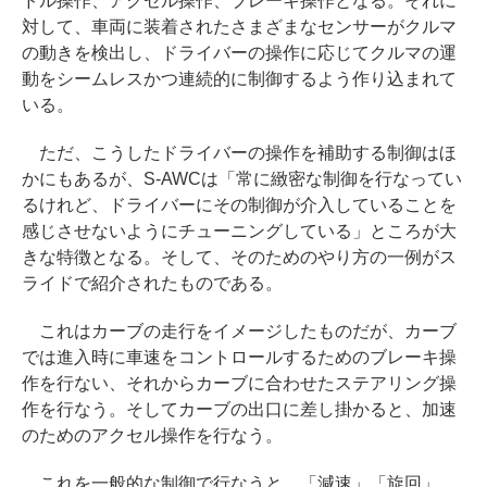
ドル操作、アクセル操作、ブレーキ操作となる。それに
対して、車両に装着されたさまざまなセンサーがクルマ
の動きを検出し、ドライバーの操作に応じてクルマの運
動をシームレスかつ連続的に制御するよう作り込まれて
いる。
ただ、こうしたドライバーの操作を補助する制御はほ
かにもあるが、S-AWCは「常に緻密な制御を行なってい
るけれど、ドライバーにその制御が介入していることを
感じさせないようにチューニングしている」ところが大
きな特徴となる。そして、そのためのやり方の一例がス
ライドで紹介されたものである。
これはカーブの走行をイメージしたものだが、カーブ
では進入時に車速をコントロールするためのブレーキ操
作を行ない、それからカーブに合わせたステアリング操
作を行なう。そしてカーブの出口に差し掛かると、加速
のためのアクセル操作を行なう。
これを一般的な制御で行なうと、「減速」「旋回」