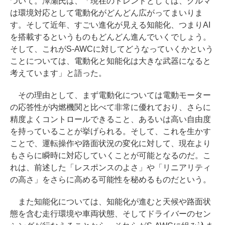
ついて。澤瀬氏は、「現在のトレンドとしては、クルマ
は環境対応として電動化がどんどん広がってまいりま
す。そして近年、すごい進化が見える知能化、つまりAI
を搭載するというものもどんどん進んでいくでしょう。
そして、これがS-AWCに対してどうなっていくかという
ことについては、電動化と知能化は大きな武器になると
考えています」と語った。
その理由として、まず電動化については電動モーター
の応答性が内燃機関と比べて非常に優れており、さらに
精度よくコントロールできること、あるいは高い自由度
を持っていることが挙げられる。そして、これを生かす
ことで、運転操作や路面状況の変化に対して、現在より
もさらに瞬時に対応していくことが可能となるのだ。こ
れは、前述した「レスポンスのよさ」や「リニアリティ
の高さ」をさらに高める可能性を秘めるものだという。
また知能化については、知能化が進むと天候や路面状
態を含む走行環境や車両状態、そしてドライバーのセン