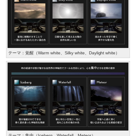
テーマ：覚醒（Warm white、Silky white、Daylight white）
テーマ：集中（Iceberg、Waterfall、Meteor）