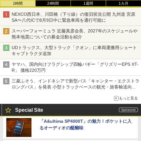
1時間
24時間
1週間
1カ月
NEXCO西日本、川田橋（下り線）の復旧状況公開 九州道 宮原
SA〜八代ICで8月9日中に緊急車両を通行可能に
スーパーフォーミュラ 近藤真彦会長、2027年のスケジュールや
熊本地震についての募金活動を紹介
UDトラックス、大型トラック「クオン」に車両運搬用ショート
キャブトラクタ追加
ヤマハ、国内向けフラグシップ四輪バギー「グリズリーEPS XT-
R」 価格220万円
三菱ふそう、インドネシアで新型バス「キャンター・エクストラ
ロングバス」を発表 小型トラックベースの観光・旅客輸送向け
バス
もっと見る
Special Site
「A&ultima SP4000T」の魅力！ポケットに入
るオーディオの醍醐味