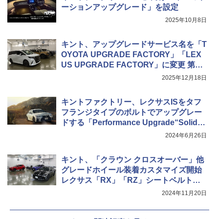
ーションアップグレード」を設定
2025年10月8日
キント、アップグレードサービス名を「T
OYOTA UPGRADE FACTORY」「LEX
US UPGRADE FACTORY」に変更 第1
弾は「後付けセキュリティシステム」な
2025年12月18日
ど3製品
キントファクトリー、レクサスISをタフ
フランジタイプのボルトでアップグレー
ドする「Performance Upgrade“Solid”f
or IS」
2024年6月26日
キント、「クラウン クロスオーバー」他
グレードホイール装着カスタマイズ開始
レクサス「RX」「RZ」シートベルトカ
ラー変更も2025年初旬以降スタート
2024年11月20日