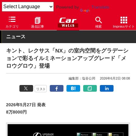
Powered by
Translate
Car Watch
自動車
レクサス
NX
カテゴリ
過去記事
検索
Impressサイト
ニュース
キント、レクサス「NX」の室内空間をグラデーシ
ョンで彩るイルミネーションアップグレード「メ
ロウグロウ」登場
編集部：塩谷公邦
2026年6月2日 08:08
リスト
2026年5月27日 発表
8万8000円