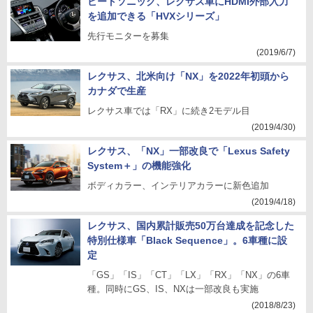
ビートソニック、レクサス車にHDMI外部入力
を追加できる「HVXシリーズ」
先行モニターを募集
(2019/6/7)
レクサス、北米向け「NX」を2022年初頭から
カナダで生産
レクサス車では「RX」に続き2モデル目
(2019/4/30)
レクサス、「NX」一部改良で「Lexus Safety
System＋」の機能強化
ボディカラー、インテリアカラーに新色追加
(2019/4/18)
レクサス、国内累計販売50万台達成を記念した
特別仕様車「Black Sequence」。6車種に設
定
「GS」「IS」「CT」「LX」「RX」「NX」の6車
種。同時にGS、IS、NXは一部改良も実施
(2018/8/23)