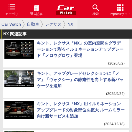
カテゴリ
過去記事
検索
Impressサイト
Car Watch
自動車
レクサス
NX
NX 関連記事
キント、レクサス「NX」の室内空間をグラデ
ーションで彩るイルミネーションアップグレー
ド「メロウグロウ」登場
(2026/6/2)
キント、アップグレードセレクションに「ノ
ア」「ヴォクシー」の静粛性を向上する新パッ
ケージを追加
(2025/9/24)
キント、レクサス「NX」用イルミネーション
アップグレードの対象部位を拡大 ルームミラー
向け新サービスも追加
(2024/12/18)