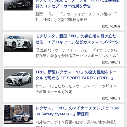
レクサス、東京モーターショー2017に世界初公
開のコンセプトカー出展を予告
新型「LS」「LC」や、マイナーチェンジ後の「C
T」「NX」など計12車種を出展
(2017/10/3)
モデリスタ、新型「NX」の存在感を引き立た
せる「エアロキット」などカスタマイズパーツ
“先進的なスポーティイメージと、ダイナミックな
存在感に磨きをかけるアーバンスポーツスタイル”
(2017/9/14)
TRD、新型レクサス「NX」の空力性能をトー
タルで高める「F SPORT PARTS（TRD）」
サウンドにこだわったスポーツマフラーや19イン
チ鍛造ホイールも設定
(2017/9/14)
レクサス、「NX」のマイナーチェンジで「Lex
us Safety System＋」新採用
内外装のデザイン変更のほか、乗り心地や操縦安