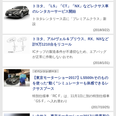
トヨタ、「LS」「CT」「NX」などレクサス車
のレンタカーサービス開始
トヨタレンタリース店に「プレミアムクラス」新
設
(2018/3/22)
トヨタ、アル/ヴェル＆プリウス、RX、NXなど
計9万1210台をリコール
ICチップの製造条件が不適切なため、エアバッグ
が正常に作動しないおそれ
(2018/1/31)
イベントレポート
【東京モーターショー2017】LS500hそのもの
を使った“動く”シミュレーターも体感できるレ
クサスブース
特別仕様車「RC F」は、11月1日に別の特別仕様車
「GS F」へ入れ替わり
(2017/10/25)