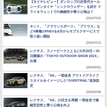
【タイヤレビュー】ダンロップの次世代オール
シーズンタイヤ「シンクロウェザー」を試す ド
ライ＆ウェットでの操縦性や乗り心地は？
(2024/7/22)
キント、「クラウンスポーツ」「プリウス」な
ど4車種のPHEVを8月からサブスクサービスで
取り扱い開始
(2024/7/12)
レクサス、スノーピークとともに6月28日～30
日開催の「TOKYO OUTDOOR SHOW 2024」
出展
(2024/5/31)
レクサス、「NX」一部改良 アウトドアライフ
スタイルをイメージした“OVERTRAIL”追加設
定
(2024/2/29)
レクサス、「NX」の注文を再開 一部改良で操
縦安定性と乗り心地を向上