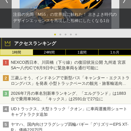
注目の光岡「M55」の世界観に触れた！ 古きよき時代の
デザインエッセンスを再現した相棒にしたくなる1台
●
●
●
●
●
アクセスランキング
1時間
24時間
1週間
1カ月
NEXCO西日本、川田橋（下り線）の復旧状況公開 九州道 宮原
SA〜八代ICで8月9日中に緊急車両を通行可能に
三菱ふそう、インドネシアで新型バス「キャンター・エクストラ
ロングバス」を発表 小型トラックベースの観光・旅客輸送向け
バス
2026年7月の車名別新車ランキング、「エルグランド」は1883
台で乗用車36位、「キックス」は2591台で27位に
UDトラックス、大型トラック「クオン」に車両運搬用ショート
キャブトラクタ追加
ヤマハ、国内向けフラグシップ四輪バギー「グリズリーEPS XT-
R」 価格220万円