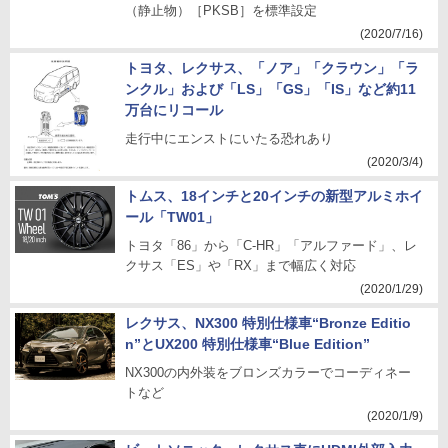
（静止物）［PKSB］を標準設定
(2020/7/16)
トヨタ、レクサス、「ノア」「クラウン」「ラ
ンクル」および「LS」「GS」「IS」など約11
万台にリコール
走行中にエンストにいたる恐れあり
(2020/3/4)
トムス、18インチと20インチの新型アルミホイ
ール「TW01」
トヨタ「86」から「C-HR」「アルファード」、レ
クサス「ES」や「RX」まで幅広く対応
(2020/1/29)
レクサス、NX300 特別仕様車“Bronze Editio
n”とUX200 特別仕様車“Blue Edition”
NX300の内外装をブロンズカラーでコーディネー
トなど
(2020/1/9)