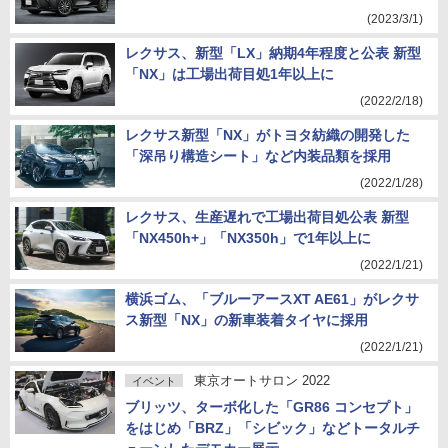
(2023/3/1)
レクサス、新型「LX」納期4年程度と公表 新型
「NX」は工場出荷目処1年以上に
(2022/2/18)
レクサス新型「NX」がトヨタ紡織の開発した
「深吊り構造シート」など内装品類を採用
(2022/1/28)
レクサス、生産遅れで工場出荷目処公表 新型
「NX450h+」「NX350h」で1年以上に
(2022/1/21)
横浜ゴム、「ブルーアースXT AE61」がレクサ
ス新型「NX」の新車装着タイヤに採用
(2022/1/21)
東京オートサロン 2022
イベント
ブリッツ、ターボ化した「GR86 コンセプト」
をはじめ「BRZ」「シビック」などトータルチ