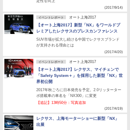
定性を向上
(2017/9/14)
オート上海2017
イベントレポート
【オート上海2017】新型「NX」をワールドプ
レミアしたレクサスのプレスカンファレンス
SUV市場が拡大し続ける中国でレクサスブランド
が支持される理由とは
(2017/4/20)
オート上海2017
イベントレポート
【オート上海2017】レクサス、マイチェンで
「Safety System＋」を採用した新型「NX」世
界初公開
2017年秋ごろに日本発売を予定。2.0リッターター
ボ搭載車の車名を「NX300」に変更
【追記】13時50分：写真追加
(2017/4/19)
レクサス、上海モーターショーに新型「NX」
出展