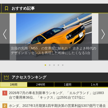
おすすめ記事
注目の光岡「M55」の世界観に触れた！ 古きよき時代の
デザインエッセンスを再現した相棒にしたくなる1台
●
●
●
●
●
アクセスランキング
1時間
24時間
1週間
1カ月
2026年7月の車名別新車ランキング、「エルグランド」は1883
台で乗用車36位、「キックス」は2591台で27位に
ホンダ、2027年3月期第1四半期決算の営業利益5307億円で過去