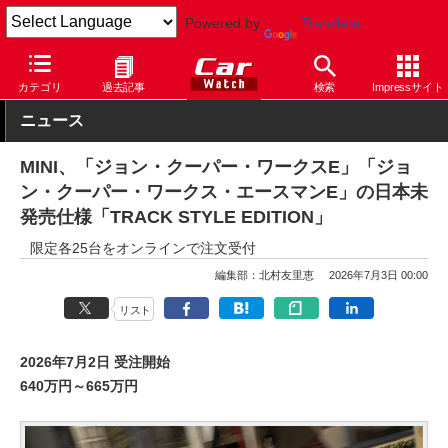
Powered by
Translate
Car Watch
自動車
MINI
乗用車
カテゴリ
過去記事
検索
Impressサイト
ニュース
MINI、「ジョン・クーパー・ワークスE」「ジョ
ン・クーパー・ワークス・エースマンE」の日本未
発売仕様「TRACK STYLE EDITION」
限定各25台をオンラインで注文受付
編集部：北村友里恵
2026年7月3日 00:00
リスト
2026年7月2日 受注開始
640万円～665万円