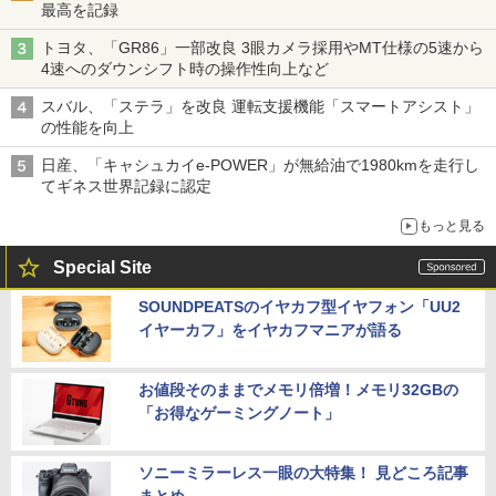
最高を記録
トヨタ、「GR86」一部改良 3眼カメラ採用やMT仕様の5速から
4速へのダウンシフト時の操作性向上など
スバル、「ステラ」を改良 運転支援機能「スマートアシスト」
の性能を向上
日産、「キャシュカイe-POWER」が無給油で1980kmを走行し
てギネス世界記録に認定
もっと見る
Special Site
SOUNDPEATSのイヤカフ型イヤフォン「UU2
イヤーカフ」をイヤカフマニアが語る
お値段そのままでメモリ倍増！メモリ32GBの
「お得なゲーミングノート」
ソニーミラーレス一眼の大特集！ 見どころ記事