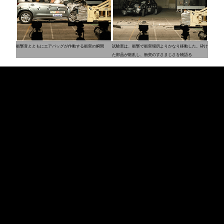
衝撃音とともにエアバッグが作動する衝突の瞬間
試験車は、衝撃で衝突場所よりかなり移動した。砕け
た部品が散乱し、衝突のすさまじさを物語る