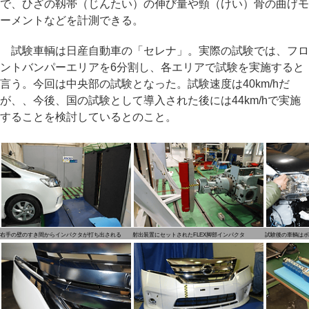
で、ひざの靱帯（じんたい）の伸び量や頸（けい）骨の曲げモ
ーメントなどを計測できる。
試験車輌は日産自動車の「セレナ」。実際の試験では、フロ
ントバンパーエリアを6分割し、各エリアで試験を実施すると
言う。今回は中央部の試験となった。試験速度は40km/hだ
が、、今後、国の試験として導入された後には44km/hで実施
することを検討しているとのこと。
右手の壁のすき間からインパクタが打ち出される
射出装置にセットされたFLEX脚部インパクタ
試験後の車輌はボ