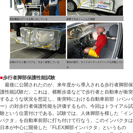
測定機器のデータを吸い出している
衝撃で大きくへこんだ側面
台車のアルミ製バリアも、大きく変形している
車内の様子。サイドカーテンエアバッグも作動してい
る
■
歩行者脚部保護性能試験
最後に公開されたのが、来年度から導入される歩行者脚部保
護性能試験だ。これは、横断歩道などで歩行者と自動車が衝突
するような状況を想定し、衝突時における自動車前部（バンパ
ー）の対歩行者保護性能を評価するもの。今回はトライアル試
験という位置付けである。試験では、人体脚部を模した「イン
パクタ」を自動車前部に打ち付けて行なう。このインパクタは
日本が中心に開発した「FLEX脚部インパクタ」というもの