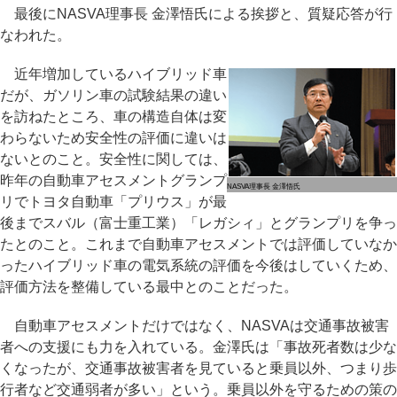
最後にNASVA理事長 金澤悟氏による挨拶と、質疑応答が行
なわれた。
近年増加しているハイブリッド車
だが、ガソリン車の試験結果の違い
を訪ねたところ、車の構造自体は変
わらないため安全性の評価に違いは
ないとのこと。安全性に関しては、
昨年の自動車アセスメントグランプ
NASVA理事長 金澤悟氏
リでトヨタ自動車「プリウス」が最
後までスバル（富士重工業）「レガシィ」とグランプリを争っ
たとのこと。これまで自動車アセスメントでは評価していなか
ったハイブリッド車の電気系統の評価を今後はしていくため、
評価方法を整備している最中とのことだった。
自動車アセスメントだけではなく、NASVAは交通事故被害
者への支援にも力を入れている。金澤氏は「事故死者数は少な
くなったが、交通事故被害者を見ていると乗員以外、つまり歩
行者など交通弱者が多い」という。乗員以外を守るための策の