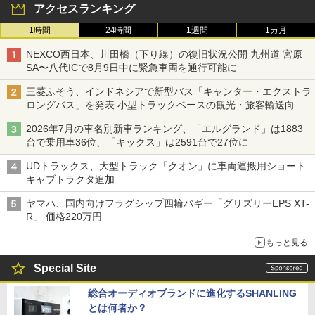
アクセスランキング
1時間
24時間
1週間
1カ月
NEXCO西日本、川田橋（下り線）の復旧状況公開 九州道 宮原
SA〜八代ICで8月9日中に緊急車両を通行可能に
三菱ふそう、インドネシアで新型バス「キャンター・エクストラ
ロングバス」を発表 小型トラックベースの観光・旅客輸送向け
バス
2026年7月の車名別新車ランキング、「エルグランド」は1883
台で乗用車36位、「キックス」は2591台で27位に
UDトラックス、大型トラック「クオン」に車両運搬用ショート
キャブトラクタ追加
ヤマハ、国内向けフラグシップ四輪バギー「グリズリーEPS XT-
R」 価格220万円
もっと見る
Special Site
総合オーディオブランドに進化するSHANLING
とは何者か？