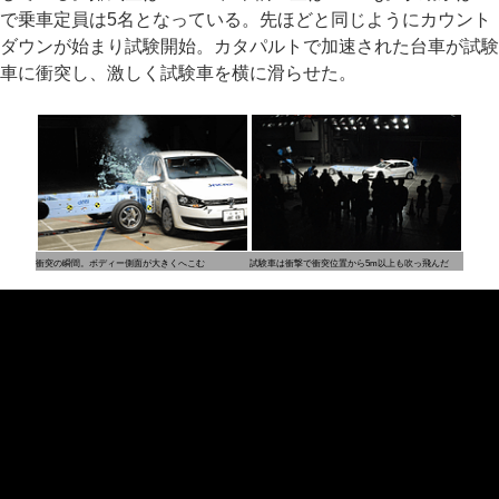
で乗車定員は5名となっている。先ほどと同じようにカウント
ダウンが始まり試験開始。カタパルトで加速された台車が試験
車に衝突し、激しく試験車を横に滑らせた。
衝突の瞬間。ボディー側面が大きくへこむ
試験車は衝撃で衝突位置から5m以上も吹っ飛んだ