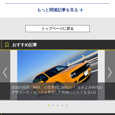
もっと関連記事を見る
トップページに戻る
おすすめ記事
注目の光岡「M55」の世界観に触れた！ 古きよき時代の
デザインエッセンスを再現した相棒にしたくなる1台
●
●
●
●
●