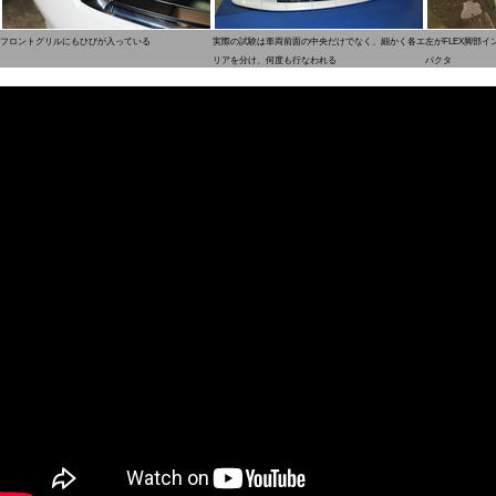
フロントグリルにもひびが入っている
実際の試験は車両前面の中央だけでなく、細かく各エ
左がFLEX脚部
リアを分け、何度も行なわれる
パクタ