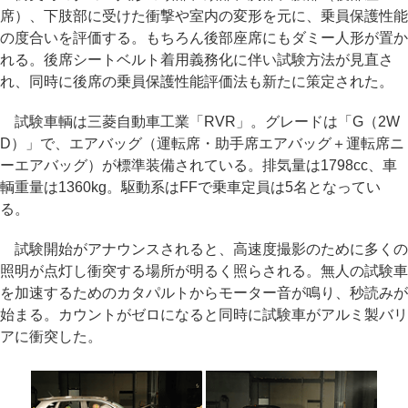
席）、下肢部に受けた衝撃や室内の変形を元に、乗員保護性能
の度合いを評価する。もちろん後部座席にもダミー人形が置か
れる。後席シートベルト着用義務化に伴い試験方法が見直さ
れ、同時に後席の乗員保護性能評価法も新たに策定された。
試験車輌は三菱自動車工業「RVR」。グレードは「G（2W
D）」で、エアバッグ（運転席・助手席エアバッグ＋運転席ニ
ーエアバッグ）が標準装備されている。排気量は1798cc、車
輌重量は1360kg。駆動系はFFで乗車定員は5名となってい
る。
試験開始がアナウンスされると、高速度撮影のために多くの
照明が点灯し衝突する場所が明るく照らされる。無人の試験車
を加速するためのカタパルトからモーター音が鳴り、秒読みが
始まる。カウントがゼロになると同時に試験車がアルミ製バリ
アに衝突した。