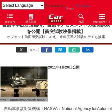
Powered by
Translate
カテゴリ
過去記事
検索
Impressサイト
自動車事故対策機構、自動車アセスメントの衝突試験
を公開【衝突試験映像掲載】
オフセット前面衝突試験に加え、来年度導入試験のデモも披露
リスト
2011年1月20日公開
オフセット前面衝突試験など3つの試験を公開した
自動車事故対策機構（NASVA：National Agency for Automot