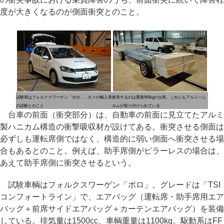
度が大きくなるのが側面衝突とのこと。
試験車はフォルクスワーゲン「ポロ」。久々の輸入車
衝突するのは重量950kgの台車。これにもアルミハニ
の試験とのこと
カムが取り付けられている
台車の前面（衝突部分）は、自動車の前面に見立てたアルミ
製ハニカム構造の衝撃吸収材が設けてある。衝突させる側面は
必ずしも運転席側ではなく、構造的に弱い側面へ衝突させる場
合もあるとのこと。例えば、助手席側がピラーレスの場合は、
あえて助手席側に衝突させるという。
試験車輌はフォルクスワーゲン「ポロ」。グレードは「TSI
コンフォートライン」で、エアバッグ（運転席・助手席用エア
バッグ＋前席サイドエアバッグ＋カーテンエアバッグ）を装備
している。排気量は1500cc、車輌重量は1100kg。駆動系はFF