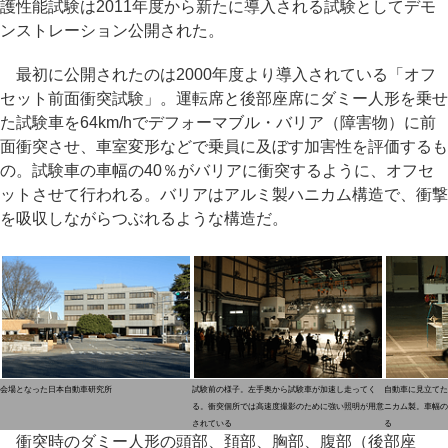
護性能試験は2011年度から新たに導入される試験としてデモ
ンストレーション公開された。
最初に公開されたのは2000年度より導入されている「オフ
セット前面衝突試験」。運転席と後部座席にダミー人形を乗せ
た試験車を64km/hでデフォーマブル・バリア（障害物）に前
面衝突させ、車室変形などで乗員に及ぼす加害性を評価するも
の。試験車の車幅の40％がバリアに衝突するように、オフセ
ットさせて行われる。バリアはアルミ製ハニカム構造で、衝撃
を吸収しながらつぶれるような構造だ。
会場となった日本自動車研究所
試験前の様子。左手奥から試験車が加速し走ってく
自動車に見立てた
る。衝突個所では高速度撮影のために強い照明が用意
ニカム製。車幅の
されている
る
衝突時のダミー人形の頭部、頚部、胸部、腹部（後部座