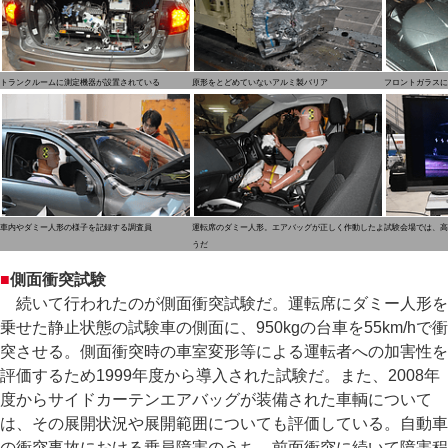
トランクルームに測定機器が設置されている
原形をとどめていないアルミ製バリア
フロントガラスに
車内やダミー人形の様子を記録する調査員
運転席のダミー人形。エアバッグが正しく作動したよ
試験会場では、高
うだ
■
側面衝突試験
続いて行われたのが側面衝突試験だ。運転席にダミー人形を
乗せた静止状態の試験車の側面に、950kgの台車を55km/hで衝
突させる。側面衝突時の車室変形等による運転者への加害性を
評価するため1999年度から導入された試験だ。また、2008年
度からサイドカーテンエアバッグが装備された車輌について
は、その展開状況や展開範囲についても評価している。自動車
の衝突事故における乗員障害のうち、前面衝突に続いて障害程