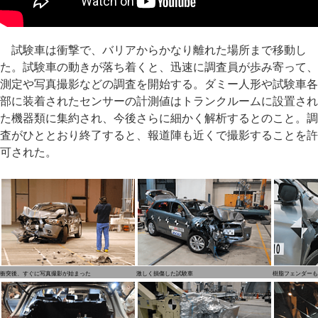
試験車は衝撃で、バリアからかなり離れた場所まで移動し
た。試験車の動きが落ち着くと、迅速に調査員が歩み寄って、
測定や写真撮影などの調査を開始する。ダミー人形や試験車各
部に装着されたセンサーの計測値はトランクルームに設置され
た機器類に集約され、今後さらに細かく解析するとのこと。調
査がひととおり終了すると、報道陣も近くで撮影することを許
可された。
衝突後、すぐに写真撮影が始まった
激しく損傷した試験車
樹脂フェンダーも