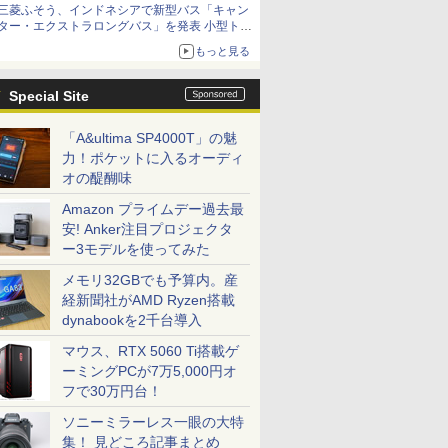
三菱ふそう、インドネシアで新型バス「キャン
ター・エクストラロングバス」を発表 小型トラ
ックベースの観光・旅客輸送向けバス
もっと見る
Special Site
「A&ultima SP4000T」の魅
力！ポケットに入るオーディ
オの醍醐味
Amazon プライムデー過去最
安! Anker注目プロジェクタ
ー3モデルを使ってみた
メモリ32GBでも予算内。産
経新聞社がAMD Ryzen搭載
dynabookを2千台導入
マウス、RTX 5060 Ti搭載ゲ
ーミングPCが7万5,000円オ
フで30万円台！
ソニーミラーレス一眼の大特
集！ 見どころ記事まとめ