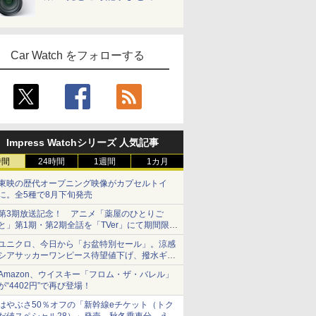
Car Watch をフォローする
Impress Watchシリーズ 人気記事
時間
24時間
1週間
1カ月
東映の歴代オープニング映像がカプセルトイ
に。全5種で8月下旬発売
第3期放送記念！ アニメ「薬屋のひとりご
と」第1期・第2期全話を「TVer」にて期間限定
で順次無料配信開始
ユニクロ、今日から「お盆特別セール」。涼感
シアサッカーワンピース待望値下げ、撥水ギア
ショーツは1990円に
Amazon、ウイスキー「フロム・ザ・バレル」
が“4402円”で再び登場！
はやぶさ50％オフの「新幹線eチケット（トク