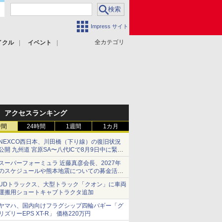
Impress サイト
全カテゴリ
イクル
イベント
アクセスランキング
時間
24時間
1週間
1カ月
NEXCO西日本、川田橋（下り線）の復旧状況
公開 九州道 宮原SA〜八代ICで8月9日中に緊急
車両を通行可能に
スーパーフォーミュラ 近藤真彦会長、2027年
のスケジュールや熊本地震についての募金活動
を紹介
UDトラックス、大型トラック「クオン」に車両
運搬用ショートキャブトラクタ追加
ヤマハ、国内向けフラグシップ四輪バギー「グ
リズリーEPS XT-R」 価格220万円