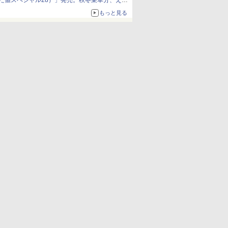
だ値スペシャル28）」発売。秋冬乗車分、えき
ねっと限定
もっと見る