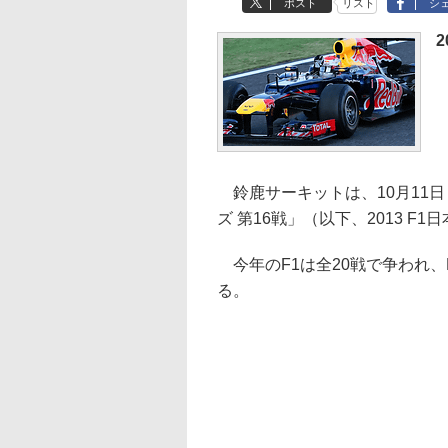
ポスト
リスト
シ
2
鈴鹿サーキットは、10月11日～1
ズ 第16戦」（以下、2013 
今年のF1は全20戦で争われ、
る。