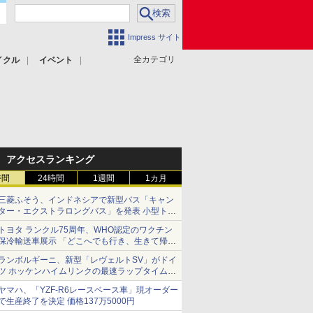
Impress サイト
全カテゴリ
イクル
イベント
アクセスランキング
時間
24時間
1週間
1カ月
三菱ふそう、インドネシアで新型バス「キャン
ター・エクストラロングバス」を発表 小型トラ
ックベースの観光・旅客輸送向けバス
トヨタ ランクル75周年、WHO認定のワクチン
保冷輸送車展示 「どこへでも行き、生きて帰っ
てこられる」ランドクルーザーで命をつなぐ
ランボルギーニ、新型「レヴェルトSV」がドイ
ツ ホッケンハイムリンクの最速ラップタイムを
記録
ヤマハ、「YZF-R6レースベース車」現オーダー
で生産終了を決定 価格137万5000円