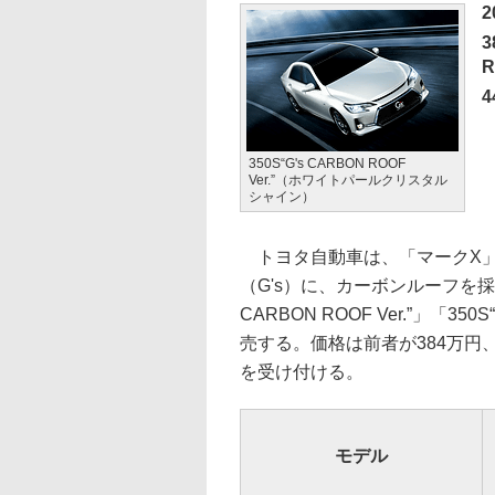
3
R
4
350S“G's CARBON ROOF
Ver.”（ホワイトパールクリスタル
シャイン）
トヨタ自動車は、「マークX」の
（G's）に、カーボンルーフを採
CARBON ROOF Ver.”」「350
売する。価格は前者が384万円、
を受け付ける。
モデル