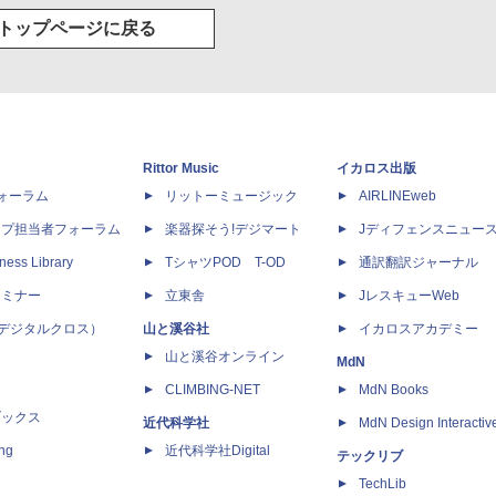
トップページに戻る
Rittor Music
イカロス出版
dフォーラム
リットーミュージック
AIRLINEweb
ップ担当者フォーラム
楽器探そう!デジマート
Jディフェンスニュー
ness Library
TシャツPOD T-OD
通訳翻訳ジャーナル
セミナー
立東舎
JレスキューWeb
 X（デジタルクロス）
山と溪谷社
イカロスアカデミー
山と溪谷オンライン
MdN
CLIMBING-NET
MdN Books
ブックス
近代科学社
MdN Design Interactiv
ing
近代科学社Digital
テックリブ
TechLib