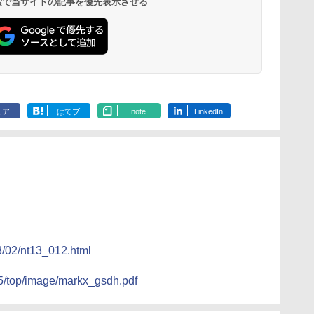
 検索で当サイトの記事を優先表示させる
ェア
はてブ
note
LinkedIn
3/02/nt13_012.html
05/top/image/markx_gsdh.pdf