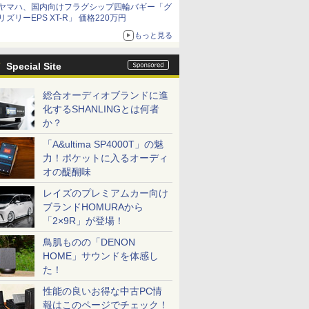
ヤマハ、国内向けフラグシップ四輪バギー「グ
リズリーEPS XT-R」 価格220万円
もっと見る
Special Site
総合オーディオブランドに進
化するSHANLINGとは何者
か？
「A&ultima SP4000T」の魅
力！ポケットに入るオーディ
オの醍醐味
レイズのプレミアムカー向け
ブランドHOMURAから
「2×9R」が登場！
鳥肌ものの「DENON
HOME」サウンドを体感し
た！
性能の良いお得な中古PC情
報はこのページでチェック！