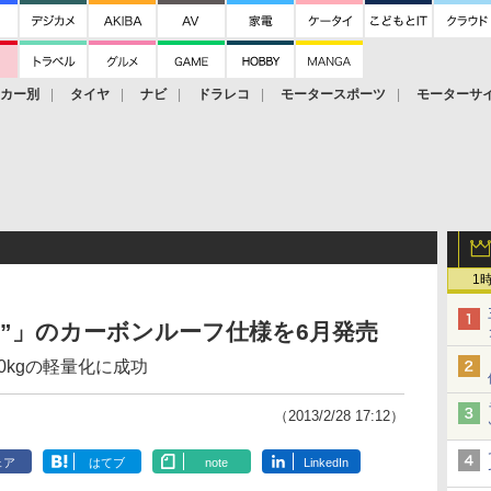
ーカー別
タイヤ
ナビ
ドラレコ
モータースポーツ
モーターサ
1
s”」のカーボンルーフ仕様を6月発売
0kgの軽量化に成功
（2013/2/28 17:12）
ェア
はてブ
note
LinkedIn