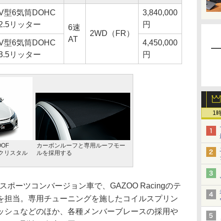
V型6気筒DOHC
3,840,000
2.5リッター
円
6速
2WD（FR）
AT
V型6気筒DOHC
4,450,000
3.5リッター
円
1
OOF
カーボンルーフと専用ルーフモー
ルクリスタル
ルを採用する
スポーツコンバージョン車で、GAZOO Racingのテ
を担当。専用チューニングを施したコイルスプリン
ッシュなどのほか、各種メンバーブレースの採用や