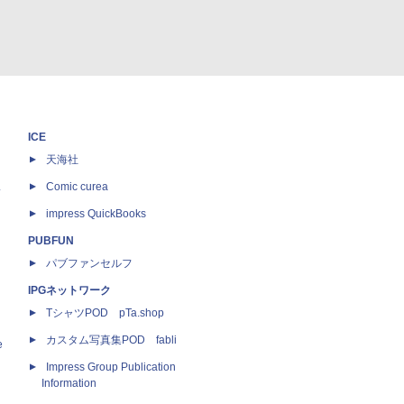
ICE
天海社
ス
Comic curea
impress QuickBooks
PUBFUN
パブファンセルフ
IPGネットワーク
TシャツPOD pTa.shop
カスタム写真集POD fabli
e
Impress Group Publication
Information