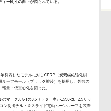
ディー剛性の向上が図られている。
年発表したモデルに対しCFRP（炭素繊維強化樹
用ルーフモール（ブラック塗装）を採用し、外観の
、軽量・低重心化を図った。
クX G'sの3.5リッター車が1550kg、2.5リッ
マイコン制御チルト＆スライド電動ムーンルーフを装着