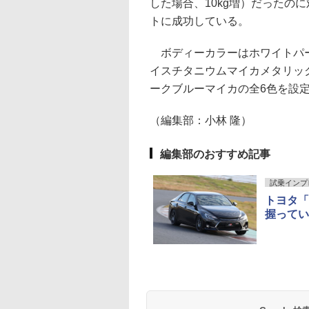
した場合、10kg増）だったのに対
トに成功している。
ボディーカラーはホワイトパー
イスチタニウムマイカメタリッ
ークブルーマイカの全6色を設
（編集部：小林 隆）
編集部のおすすめ記事
試乗インプ
トヨタ「
握ってい