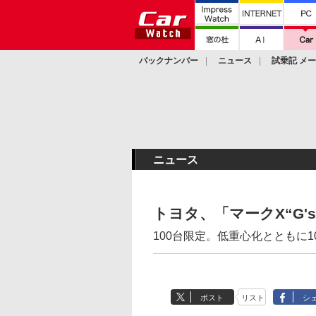
バックナンバー
ニュース
試乗記 メ
カスタム
ニュース
トヨタ、「マークX“G'
100台限定。低重心化とともに1
ポスト
リスト
シ