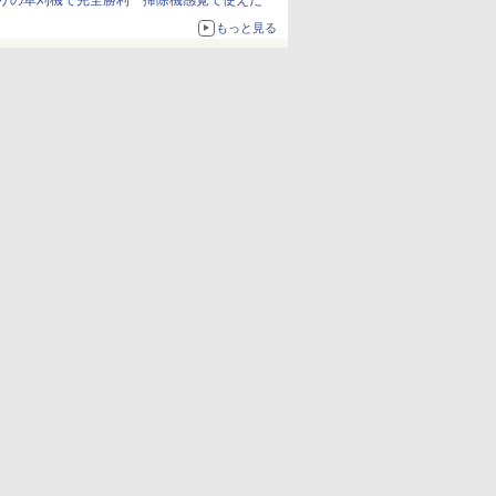
リの草刈機で完全勝利 掃除機感覚で使えた
もっと見る