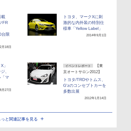
搭載
トヨタ、マークXに刺
ツFR
激的な内外装の特別仕
様車「Yellow Label」
00台限
2014年9月1日
12月18日
X」
【東
イベントレポート
ンジ、
京オートサロン2012】
ル「マ
トヨタ/TRDやトムス、
G'zのコンセプトカーを
年8月27日
多数出展
2012年1月14日
もっと関連記事を見る