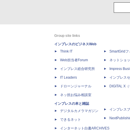
Group site links
インプレスのビジネスWeb
Think IT
SmartGri
Web担当者Forum
ネットショ
インプレス総合研究所
Impress Busi
IT Leaders
インプレス
ドローンジャーナル
DIGITAL
ネッ担お悩み相談室
インプレスの本と雑誌
インプレス
デジタルカメラマガジン
NextPublish
できるネット
インターネット白書ARCHIVES