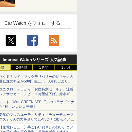
Car Watch をフォローする
Impress Watchシリーズ 人気記事
時間
24時間
1週間
1カ月
マクドナルド、マックデリバリーの朝マックの
最低注文料金が500円値上げ。8月18日より
1,500円から受付
ユニクロ、今日から「お盆特別セール」。涼感
シアサッカーワンピース待望値下げ、撥水ギア
ショーツは1990円に
ミスド「Mrs. GREEN APPLE」のコラボドーナ
ツ4種、いよいよ発売！
老舗のマウスユーティリティ「チューチューマ
ウス」がAIの力を借りて15年ぶりに復活／64bit
化、Windows 10/11、「Chrome」も走り回
【家電レビュー】手ごわい雑草との戦い、コメ
る。復活記念で2026年末まで500円