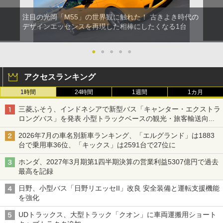
注目の光岡「M55」の世界観に触れた！ 古きよき時代の
デザインエッセンスを再現した相棒にしたくなる1台
●
●
●
●
●
アクセスランキング
1時間
24時間
1週間
1カ月
三菱ふそう、インドネシアで新型バス「キャンター・エクストラ
ロングバス」を発表 小型トラックベースの観光・旅客輸送向け
バス
2026年7月の車名別新車ランキング、「エルグランド」は1883
台で乗用車36位、「キックス」は2591台で27位に
ホンダ、2027年3月期第1四半期決算の営業利益5307億円で過去
最高を記録
日野、小型バス「日野リエッセII」改良 安全装備と運転支援機能
を強化
UDトラックス、大型トラック「クオン」に車両運搬用ショート