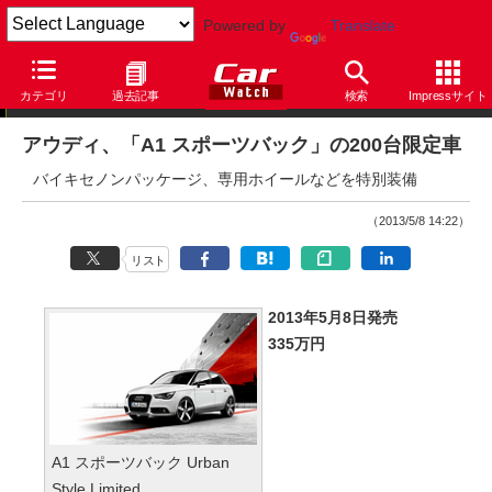
Powered by
Translate
ニュース
カテゴリ
過去記事
検索
Impressサイト
アウディ、「A1 スポーツバック」の200台限定車
バイキセノンパッケージ、専用ホイールなどを特別装備
（2013/5/8 14:22）
リスト
2013年5月8日発売
335万円
A1 スポーツバック Urban
Style Limited