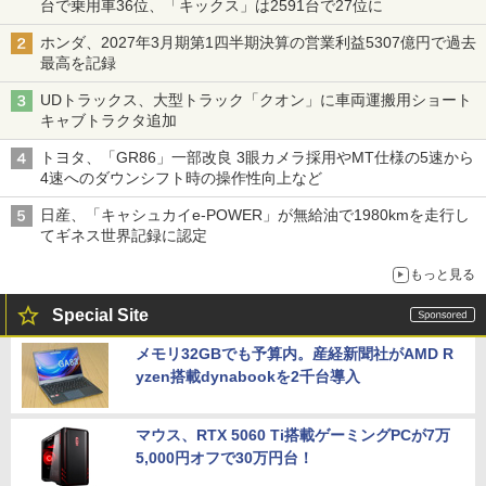
台で乗用車36位、「キックス」は2591台で27位に
ホンダ、2027年3月期第1四半期決算の営業利益5307億円で過去
最高を記録
UDトラックス、大型トラック「クオン」に車両運搬用ショート
キャブトラクタ追加
トヨタ、「GR86」一部改良 3眼カメラ採用やMT仕様の5速から
4速へのダウンシフト時の操作性向上など
日産、「キャシュカイe-POWER」が無給油で1980kmを走行し
てギネス世界記録に認定
もっと見る
Special Site
メモリ32GBでも予算内。産経新聞社がAMD R
yzen搭載dynabookを2千台導入
マウス、RTX 5060 Ti搭載ゲーミングPCが7万
5,000円オフで30万円台！