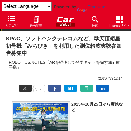
Powered by
Translate
ニュース
カテゴリ
過去記事
検索
Impressサイト
SPAC、ソフトバンクテレコムなど、準天頂衛星
初号機「みちびき」を利用した測位精度実験参加
者募集中
ROBOTICS;NOTES「ARを駆使して登場キャラを探す旅in種
子島」
（2013/7/29 12:17）
リスト
2013年10月25日から実施な
ど