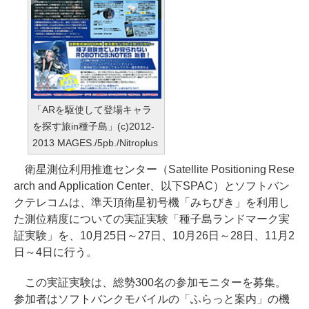
「ARを駆使して登場キャラ
を探す旅in種子島」(c)2012-
2013 MAGES./5pb./Nitroplus
衛星測位利用推進センター（Satellite Positioning Rese
arch and Application Center、以下SPAC）とソフトバン
クテレコムは、準天頂衛星初号機「みちびき」を利用し
た測位精度についての実証実験「種子島ランドマーク実
証実験」を、10月25日～27日、10月26日～28日、11月2
日～4日に行う。
この実証実験は、総勢300名の参加モニターを募集。
参加者はソフトバンクモバイルの「ふらっと案内」の機