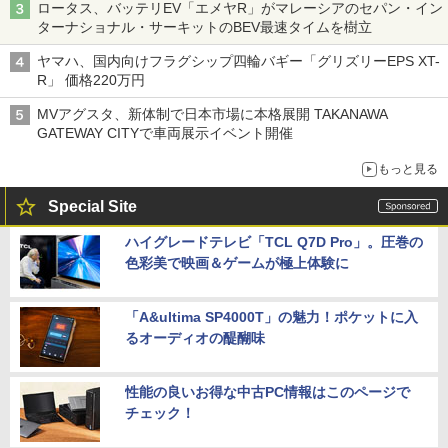
ロータス、バッテリEV「エメヤR」がマレーシアのセパン・イン
ターナショナル・サーキットのBEV最速タイムを樹立
ヤマハ、国内向けフラグシップ四輪バギー「グリズリーEPS XT-
R」 価格220万円
MVアグスタ、新体制で日本市場に本格展開 TAKANAWA
GATEWAY CITYで車両展示イベント開催
もっと見る
Special Site
ハイグレードテレビ「TCL Q7D Pro」。圧巻の
色彩美で映画＆ゲームが極上体験に
「A&ultima SP4000T」の魅力！ポケットに入
るオーディオの醍醐味
性能の良いお得な中古PC情報はこのページで
チェック！