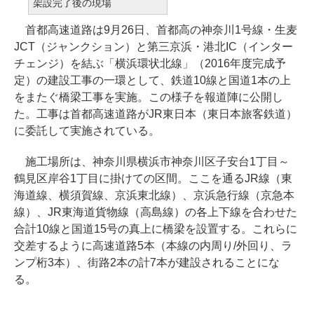
架設完了後の現場
首都高速道路は9月26日、首都高の神奈川1号線・生麦
JCT（ジャンクション）と第三京浜・港北IC（インター
チェンジ）を結ぶ「横浜環状北線」（2016年度完成予
定）の建設工事の一環として、鉄道10線と国道1本の上
をまたぐ橋梁工事を実施。この様子を報道陣に公開し
た。工事は首都高速道路がJR東日本（東日本旅客鉄道）
に委託して実施されている。
施工場所は、神奈川県横浜市神奈川区子安台1丁目～
鶴見区岸谷1丁目に掛けての区間。ここを通るJR線（東
海道線、横須賀線、京浜東北線）、京浜急行線（京急本
線）、JR東海道貨物線（高島線）の各上下線を合わせた
合計10線と国道15号の真上に橋梁を設置する。これらに
交差するように高速道路5本（本線の内周り/外回り、ラ
ンプ桁3本）、街路2本の計7本が建設されることにな
る。