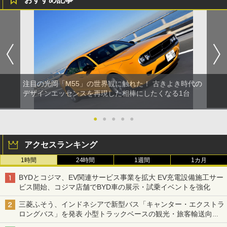
注目の光岡「M55」の世界観に触れた！ 古きよき時代の
デザインエッセンスを再現した相棒にしたくなる1台
●
●
●
●
●
アクセスランキング
1時間
24時間
1週間
1カ月
BYDとコジマ、EV関連サービス事業を拡大 EV充電設備施工サー
ビス開始、コジマ店舗でBYD車の展示・試乗イベントを強化
三菱ふそう、インドネシアで新型バス「キャンター・エクストラ
ロングバス」を発表 小型トラックベースの観光・旅客輸送向け
バス