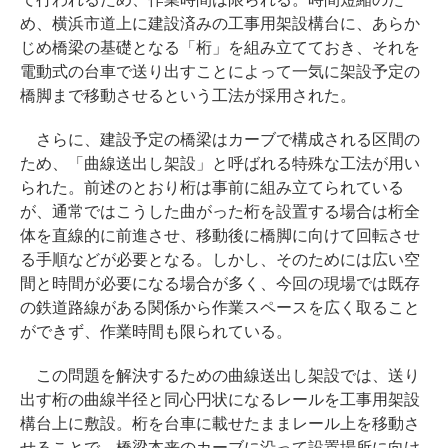
め、横浜市道上に建設済みの工事用架設構台に、あらか
じめ橋梁の基礎となる「桁」を組み立てておき、それを
電動式の台車で送り出すことによって一気に架設予定の
橋脚まで移動させるという工法が採用された。
さらに、建設予定の橋梁はカーブで構成される区間の
ため、「曲線送出し架設」と呼ばれる特殊な工法が用い
られた。前述のとおり桁は事前に組み立てられている
が、通常ではこうした曲がった桁を設置する場合は桁全
体を直線的に前進させ、移動後に橋脚に向けて回転させ
る手順などが必要となる。しかし、そのためには広い空
間と時間が必要になる場合が多く、今回の現場では既存
の鉄道路線がある関係から作業スペースを広く取ること
ができず、作業時間も限られている。
この問題を解決するための曲線送出し架設では、送り
出す桁の曲線半径と同心円状になるレールを工事用架設
構台上に敷設。桁を台車に載せたままレール上を移動さ
せることで、橋梁本来のカーブに沿って設置場所に向け