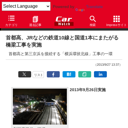
Powered by
Translate
ニュース
カテゴリ
過去記事
検索
Impressサイト
首都高、JRなどの鉄道10線と国道1本にまたがる
橋梁工事を実施
首都高と第三京浜を接続する「横浜環状北線」工事の一環
（2013/9/27 13:37）
リスト
2013年9月26日実施