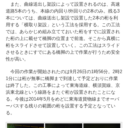
また、曲線送出し架設によって設置されるのは、高速
道路5本のうち、本線の内回り/外回りの2本のみ。残る3
本については、曲線送出し架設で設置した2本の桁を利
用する「横取り架設」という工法を採用する。この工法
では、あらかじめ組み立てておいた桁をすでに設置され
た桁の上に載せて橋脚の位置まで前進。そこから真横に
桁をスライドさせて設置していく。この工法はスライド
させるときにすでにある橋脚の上で作業が行うため安全
性が高い。
今回の作業が開始されたのは9月26日の1時56分。2時2
1分には桁が無事に橋脚まで到達して予定どおりに作業
は終了した。この工事によって東海道線、横須賀線、京
浜東北線という線路をまたぐ桁が設置されたことにな
る。今後は2014年5月をめどに東海道貨物線までオーバ
ーパスする残りの範囲の桁を設置する予定となってい
る。