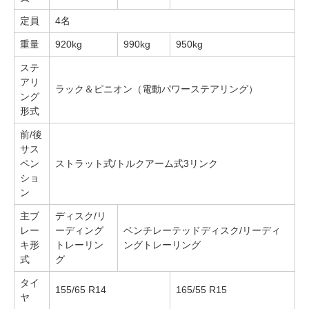
定員
4名
重量
920kg
990kg
950kg
ステ
アリ
ラック＆ピニオン（電動パワーステアリング）
ング
形式
前/後
サス
ペン
ストラット式/トルクアーム式3リンク
ショ
ン
主ブ
ディスク/リ
レー
ーディング
ベンチレーテッドディスク/リーディ
キ形
トレーリン
ングトレーリング
式
グ
タイ
155/65 R14
165/55 R15
ヤ