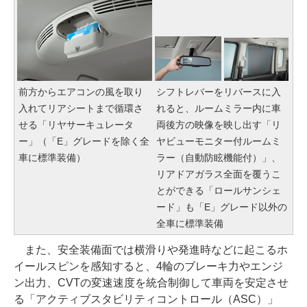
前方からエアコンの風を取り
シフトレバーをリバースに入
入れてリアシートまで循環さ
れると、ルームミラー内に車
せる「リヤサーキュレータ
両後方の映像を映し出す「リ
ー」（「E」グレードを除く全
ヤビューモニター付ルームミ
車に標準装備）
ラー（自動防眩機能付）」、
リアドアガラス全面を覆うこ
とができる「ロールサンシェ
ード」も「E」グレード以外の
全車に標準装備
また、安全装備面では横滑りや発進時などに起こるホ
イールスピンを感知すると、4輪のブレーキ力やエンジ
ン出力、CVTの変速速度を統合制御して車両を安定させ
る「アクティブスタビリティコントロール（ASC）」