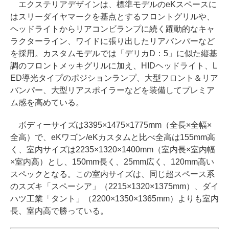
エクステリアデザインは、標準モデルのeKスペースに
はスリーダイヤマークを基点とするフロントグリルや、
ヘッドライトからリアコンビランプに続く躍動的なキャ
ラクターライン、ワイドに張り出したリアバンパーなど
を採用。カスタムモデルでは「デリカD：5」に似た縦基
調のフロントメッキグリルに加え、HIDヘッドライト、L
ED導光タイプのポジションランプ、大型フロント＆リア
バンパー、大型リアスポイラーなどを装備してプレミア
ム感を高めている。
ボディーサイズは3395×1475×1775mm（全長×全幅×
全高）で、eKワゴン/eKカスタムと比べ全高は155mm高
く、室内サイズは2235×1320×1400mm（室内長×室内幅
×室内高）とし、150mm長く、25mm広く、120mm高い
スペックとなる。この室内サイズは、同じ超スペース系
のスズキ「スペーシア」（2215×1320×1375mm）、ダイ
ハツ工業「タント」（2200×1350×1365mm）よりも室内
長、室内高で勝っている。