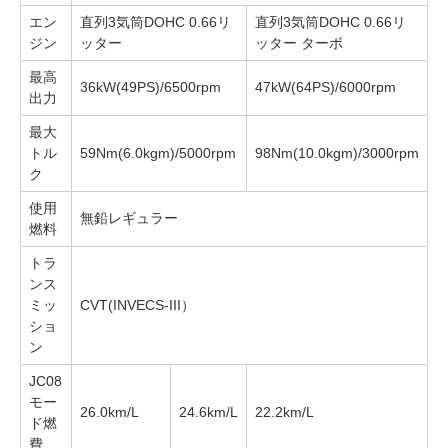
エン
直列3気筒DOHC 0.66リ
直列3気筒DOHC 0.66リ
ジン
ッター
ッター ターボ
最高
36kW(49PS)/6500rpm
47kW(64PS)/6000rpm
出力
最大
トル
59Nm(6.0kgm)/5000rpm
98Nm(10.0kgm)/3000rpm
ク
使用
無鉛レギュラー
燃料
トラ
ンス
ミッ
CVT(INVECS-III）
ショ
ン
JC08
モー
26.0km/L
24.6km/L
22.2km/L
ド燃
費