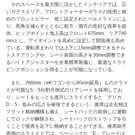
そのスペースを最大限に活かしたインテリアでは、広
いガラスエリア、フロントクォーターガラスの採用と細
めのフロントピラー、低く設定されたベルトラインによ
り、死角を減らすとともに前方・側方の良好な視界を提
供。ヒップポイント地上高はフロント670mm、リア740
mmとし、アイポイントを高めに設定して開放感も高め
ている。運転席まわりでは上下に15mm調整できるチル
トステアリングや、シート座面の高さを30mm調整でき
るハイトアジャスターを全車標準装備し、最適なドライ
ビングポジションを得ることが可能になっている。
また、260mm（eKワゴンから90mm延長）ものスライ
ドが可能な5：5分割可倒式のリアシートを採用してお
り、シートをもっとも後方にスライドすると「デリカ
D：5」並みの広さを確保できるという。後席は左右独立
フラット格納機構も備え、シートバックの前倒しに連動
してロックが解除され、シートバックのストラップを引
くことで後席を足下に格納することができる。後席助手
席側のスライドドアは、ベーシックな「E」グレードは