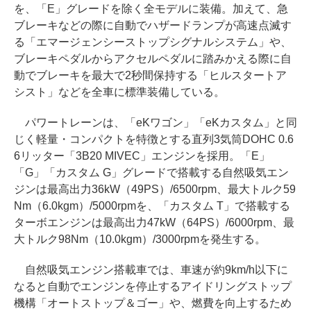
を、「E」グレードを除く全モデルに装備。加えて、急
ブレーキなどの際に自動でハザードランプが高速点滅す
る「エマージェンシーストップシグナルシステム」や、
ブレーキペダルからアクセルペダルに踏みかえる際に自
動でブレーキを最大で2秒間保持する「ヒルスタートア
シスト」などを全車に標準装備している。
パワートレーンは、「eKワゴン」「eKカスタム」と同
じく軽量・コンパクトを特徴とする直列3気筒DOHC 0.6
6リッター「3B20 MIVEC」エンジンを採用。「E」
「G」「カスタム G」グレードで搭載する自然吸気エン
ジンは最高出力36kW（49PS）/6500rpm、最大トルク59
Nm（6.0kgm）/5000rpmを、「カスタム T」で搭載する
ターボエンジンは最高出力47kW（64PS）/6000rpm、最
大トルク98Nm（10.0kgm）/3000rpmを発生する。
自然吸気エンジン搭載車では、車速が約9km/h以下に
なると自動でエンジンを停止するアイドリングストップ
機構「オートストップ＆ゴー」や、燃費を向上するため