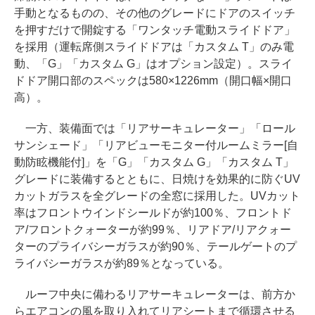
手動となるものの、その他のグレードにドアのスイッチ
を押すだけで開錠する「ワンタッチ電動スライドドア」
を採用（運転席側スライドドアは「カスタム T」のみ電
動、「G」「カスタム G」はオプション設定）。スライ
ドドア開口部のスペックは580×1226mm（開口幅×開口
高）。
一方、装備面では「リアサーキュレーター」「ロール
サンシェード」「リアビューモニター付ルームミラー[自
動防眩機能付]」を「G」「カスタム G」「カスタム T」
グレードに装備するとともに、日焼けを効果的に防ぐUV
カットガラスを全グレードの全窓に採用した。UVカット
率はフロントウインドシールドが約100％、フロントド
ア/フロントクォーターが約99％、リアドア/リアクォー
ターのプライバシーガラスが約90％、テールゲートのプ
ライバシーガラスが約89％となっている。
ルーフ中央に備わるリアサーキュレーターは、前方か
らエアコンの風を取り入れてリアシートまで循環させる