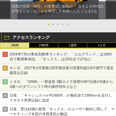
注目の光岡「M55」の世界観に触れた！ 古きよき時代の
デザインエッセンスを再現した相棒にしたくなる1台
●
●
●
●
●
アクセスランキング
1時間
24時間
1週間
1カ月
2026年7月の車名別新車ランキング、「エルグランド」は1883
台で乗用車36位、「キックス」は2591台で27位に
ホンダ、2027年3月期第1四半期決算の営業利益5307億円で過去
最高を記録
トヨタ、「GR86」一部改良 3眼カメラ採用やMT仕様の5速から
4速へのダウンシフト時の操作性向上など
日産、「キャシュカイe-POWER」が無給油で1980kmを走行し
てギネス世界記録に認定
日産、受注好調の新型「キックス」のユーザー動向に関して、マ
ーケティング本部の寺西章氏が解説