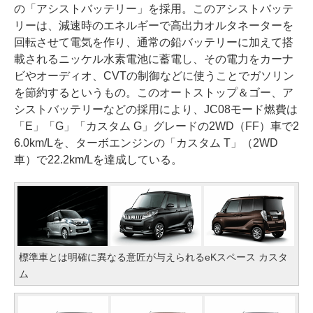
の「アシストバッテリー」を採用。このアシストバッテ
リーは、減速時のエネルギーで高出力オルタネーターを
回転させて電気を作り、通常の鉛バッテリーに加えて搭
載されるニッケル水素電池に蓄電し、その電力をカーナ
ビやオーディオ、CVTの制御などに使うことでガソリン
を節約するというもの。このオートストップ＆ゴー、ア
シストバッテリーなどの採用により、JC08モード燃費は
「E」「G」「カスタム G」グレードの2WD（FF）車で2
6.0km/Lを、ターボエンジンの「カスタム T」（2WD
車）で22.2km/Lを達成している。
標準車とは明確に異なる意匠が与えられるeKスペース カスタ
ム