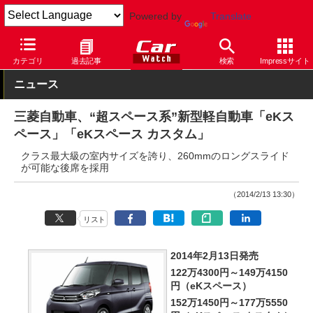
Powered by
Translate
Car Watch
自動車
三菱自動車
eK
カテゴリ
過去記事
検索
Impressサイト
ニュース
三菱自動車、“超スペース系”新型軽自動車「eKス
ペース」「eKスペース カスタム」
クラス最大級の室内サイズを誇り、260mmのロングスライド
が可能な後席を採用
（2014/2/13 13:30）
リスト
2014年2月13日発売
122万4300円～149万4150
円（eKスペース）
152万1450円～177万5550