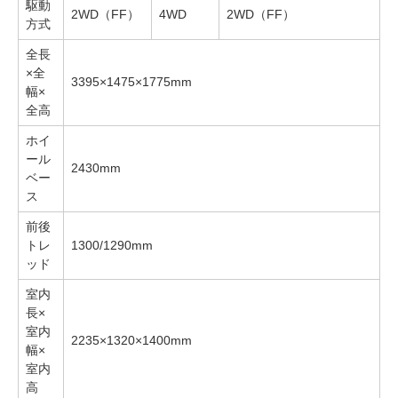
駆動
2WD（FF）
4WD
2WD（FF）
方式
全長
×全
3395×1475×1775mm
幅×
全高
ホイ
ール
2430mm
ベー
ス
前後
トレ
1300/1290mm
ッド
室内
長×
室内
2235×1320×1400mm
幅×
室内
高